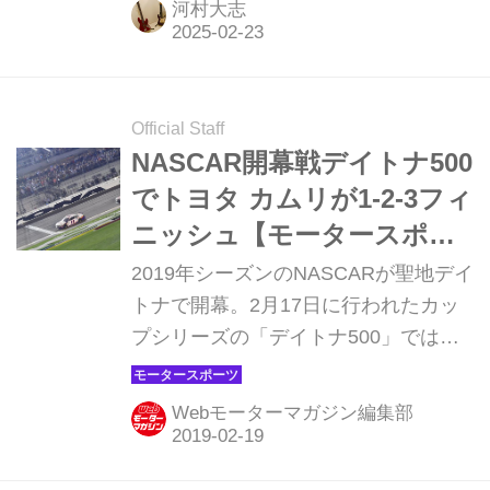
河村大志
前に新しいコンセプトのプロトタイプ
マシンを発表。それがブレイザー
EV.R NASCAR プロトタイプだ。
Official Staff
NASCAR開幕戦デイトナ500
でトヨタ カムリが1-2-3フィ
ニッシュ【モータースポー
ツ】
2019年シーズンのNASCARが聖地デイ
トナで開幕。2月17日に行われたカッ
プシリーズの「デイトナ500」ではデ
ニー・ハムリンがトヨタに2度目のデ
イトナ500制覇をもたらすとともに、
Webモーターマガジン編集部
トヨタ カムリが1-2-3フィニッシュを
果たした。