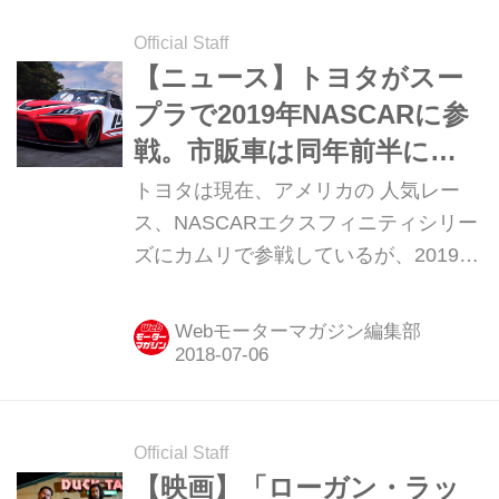
Official Staff
【ニュース】トヨタがスー
プラで2019年NASCARに参
戦。市販車は同年前半に販
売へ
トヨタは現在、アメリカの 人気レー
ス、NASCARエクスフィニティシリー
ズにカムリで参戦しているが、2019年
から新型スープラに切り替えると発表
した。また、市販車は同年前半から世
Webモーターマガジン編集部
界各国で順次、販売するとのことだ。
Official Staff
【映画】「ローガン・ラッ