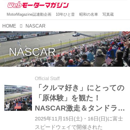
MotorMagazine誌連動企画
10年ひと昔
昭和の名車
写真蔵
HOME
NASCAR
NASCAR
Official Staff
「クルマ好き」にとっての
「原体験」を観た！
NASCAR激走＆タンドラど
どーん！！ スーパー耐久
2025年11月15日(土)・16日(日)に富士
最終戦を席巻した「アメ
スピードウェイで開催された