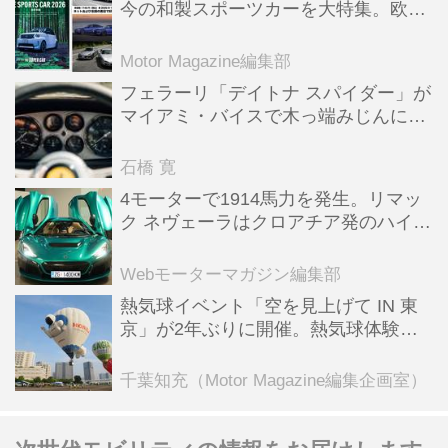
今の和製スポーツカーを大特集。欧州
スポーツ＆スーパーカー情報も満載
Motor Magazine編集部
フェラーリ「デイトナ スパイダー」が
マイアミ・バイスで木っ端みじんにな
った後「テスタロッサ」に化けた理由
石橋 寛
4モーターで1914馬力を発生。リマッ
ク ネヴェーラはクロアチア発のハイパ
ーBEV【スーパーカークロニクル・完
全版／115】
Webモーターマガジン編集部
熱気球イベント「空を見上げて IN 東
京」が2年ぶりに開催。熱気球体験搭
乗会や模型飛行機づくり教室などのコ
ンテンツも
千葉知充（Motor Magazine編集企画室）