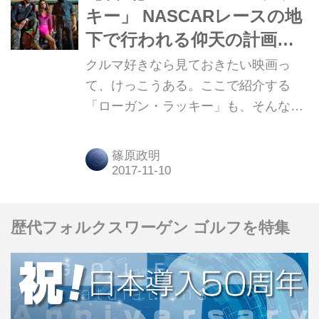
キー」 NASCARレースの地
下で行われる仰天の計画と
は!?
クルマ好きなら見ておきたい映画っ
て、けっこうある。ここで紹介する
「ローガン・ラッキー」も、そんな作
品のひとつだ。 Ⓒ2017 Incarcerated
Industries Inc. All Rights Reserved.
篠原政明
歴代フォルクスワーゲン ゴルフを特集