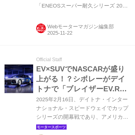
「ENEOSスーパー耐久シリーズ 2025
車」の底力
Empowered by BRIDGESTONE 第7戦
S耐 FINAL 大感謝祭」は、にわかに
Webモーターマガジン編集部
「アメリカン」な装いに包まれてい
た。「カーボンニュートラルなモビリ
ティ実現に向けた走る実験室」として
の位置づけが定着してきた人気モータ
Official Staff
ースポーツに、どうやらまた新しい
EV×SUVでNASCARが盛り
「一面」が追わるようだ。
上がる！？シボレーがデイ
トナで「ブレイザーEV.R」
プロトタイプを発表
2025年2月16日、デイトナ・インター
ナショナル・スピードウェイでカップ
シリーズの開幕戦であり、アメリカン
レースの伝統であるデイトナ500が開
催された。シボレーはデイトナ500を