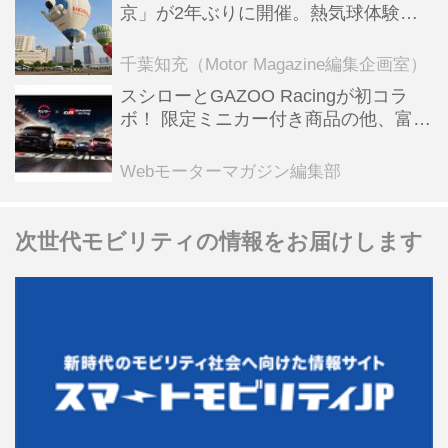
京」が2年ぶりに開催。熱気球体験搭
乗会や模型飛行機づくり教室などのコ
ンテンツも
千葉知充（Motor Magazine編集企画室）
スシローとGAZOO Racingが初コラ
ボ！ 限定ミニカー付き商品の他、富士
スピードウェイのイベント体験があた
る抽選企画などを展開
Webモーターマガジン編集部
次世代モビリティの情報をお届けします