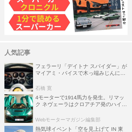
人気記事
フェラーリ「デイトナ スパイダー」が
マイアミ・バイスで木っ端みじんにな
った後「テスタロッサ」に化けた理由
石橋 寛
4モーターで1914馬力を発生。リマッ
ク ネヴェーラはクロアチア発のハイパ
ーBEV【スーパーカークロニクル・完
全版／115】
Webモーターマガジン編集部
熱気球イベント「空を見上げて IN 東