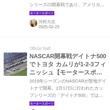
シリーズの開幕戦であり、アメリカン
レースの伝統であるデイトナ500が開
催された。シボレーはデイトナ500を
河村大志
前に新しいコンセプトのプロトタイプ
マシンを発表。それがブレイザー
EV.R NASCAR プロトタイプだ。
Official Staff
NASCAR開幕戦デイトナ500
でトヨタ カムリが1-2-3フィ
ニッシュ【モータースポー
ツ】
2019年シーズンのNASCARが聖地デイ
トナで開幕。2月17日に行われたカッ
プシリーズの「デイトナ500」ではデ
ニー・ハムリンがトヨタに2度目のデ
イトナ500制覇をもたらすとともに、