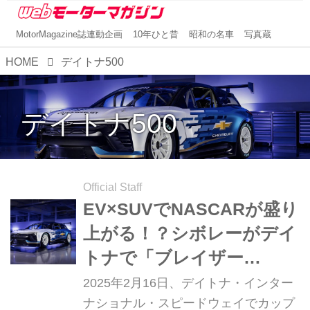
MotorMagazine誌連動企画
10年ひと昔
昭和の名車
写真蔵
HOME
デイトナ500
デイトナ500
Official Staff
EV×SUVでNASCARが盛り
上がる！？シボレーがデイ
トナで「ブレイザー
EV.R」プロトタイプを発
2025年2月16日、デイトナ・インター
表
ナショナル・スピードウェイでカップ