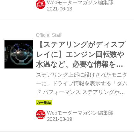
Webモーターマガジン編集部
フトに向けて、これまた斬新なデザイ
ンのボディキットを開発したのが
DAMD（ダムド）だ。「80's」と
「little D」のタフト用ボディキットの
Official Staff
販売を開始した。
【ステアリングがディスプ
レイに】エンジン回転数や
水温など、必要な情報をハ
ンドルに表示する
ステアリング上部に設けされたモニタ
ーに、ドライブ情報を表示する「ダム
ド パフォーマンス ステアリングホイ
ール」を紹介する。
Webモーターマガジン編集部