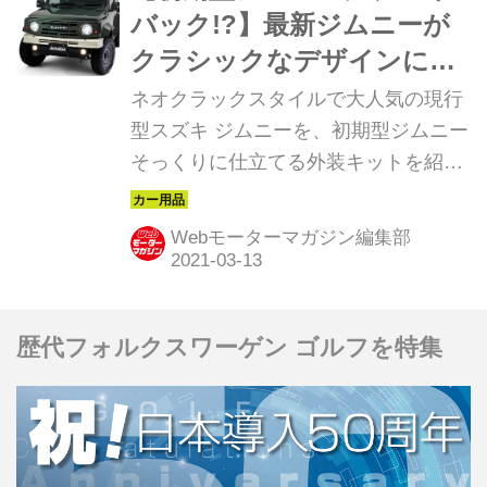
バック!?】最新ジムニーが
クラシックなデザインに変
貌
ネオクラックスタイルで大人気の現行
型スズキ ジムニーを、初期型ジムニー
そっくりに仕立てる外装キットを紹介
しよう。
Webモーターマガジン編集部
歴代フォルクスワーゲン ゴルフを特集