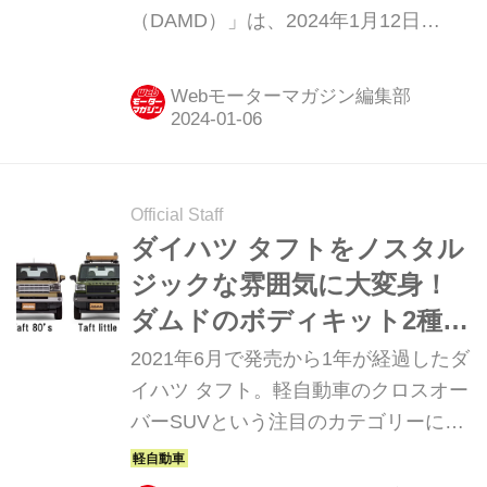
（DAMD）」は、2024年1月12日
（金）〜14日（日）に千葉市の幕張メ
ッセで開催される「東京オートサロン
Webモーターマガジン編集部
2024（以下、TAS）」での出展概要を
発表した。ジムニー シエラをベース
に、ラリーイメージが強い欧州ホット
ハッチにデコレートしたユニークモデ
Official Staff
ルも登場。その足もとを飾るのは、オ
ダイハツ タフトをノスタル
ーゼット ジャパンとのコラボレーショ
ジックな雰囲気に大変身！
ンホイール「OZ Rally Racing 4x4」
ダムドのボディキット2種類
だ。
が発表された
2021年6月で発売から1年が経過したダ
イハツ タフト。軽自動車のクロスオー
バーSUVという注目のカテゴリーに参
入したことでいまも注目を集めてい
る。その個性的なデザインで人気のタ