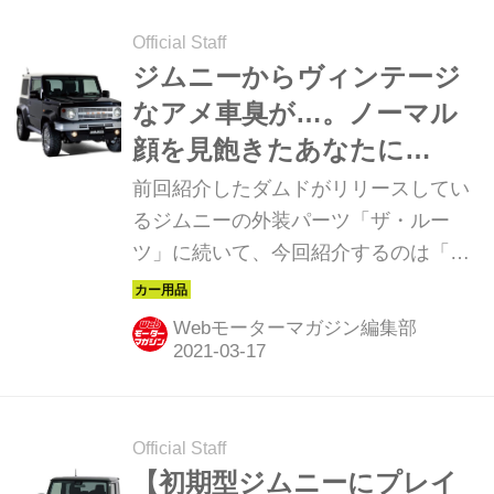
Official Staff
ジムニーからヴィンテージ
なアメ車臭が…。ノーマル
顔を見飽きたあなたに
「Little B」
前回紹介したダムドがリリースしてい
るジムニーの外装パーツ「ザ・ルー
ツ」に続いて、今回紹介するのは「蘇
る 古き良きアメリカ」をテーマにした
「Little B（リトル ビー）」だ。
Webモーターマガジン編集部
Official Staff
【初期型ジムニーにプレイ