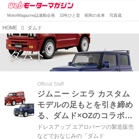
MotorMagazine誌連動企画
10年ひと昔
昭和の名車
写真蔵
HOME
ダムド
ダムド
Official Staff
ジムニー シエラ カスタム
モデルの足もとを引き締め
る、ダムド×OZのコラボホ
イールが登場。東京オート
ドレスアップ エアロパーツの製造販売
サロン2024を見逃すな！
などでおなじみの「ダムド