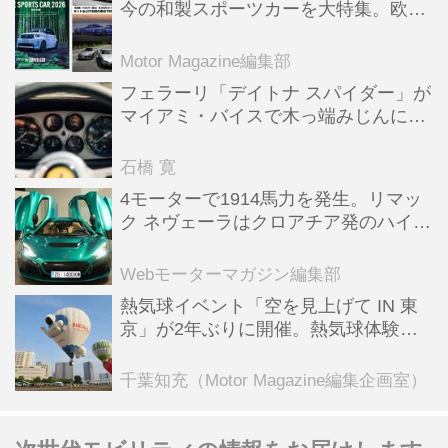
今の和製スポーツカーを大特集。欧州
スポーツ＆スーパーカー情報も満載
Motor Magazine編集部
フェラーリ「デイトナ スパイダー」が
マイアミ・バイスで木っ端みじんにな
った後「テスタロッサ」に化けた理由
石橋 寛
4モーターで1914馬力を発生。リマッ
ク ネヴェーラはクロアチア発のハイパ
ーBEV【スーパーカークロニクル・完
全版／115】
Webモーターマガジン編集部
熱気球イベント「空を見上げて IN 東
京」が2年ぶりに開催。熱気球体験搭
乗会や模型飛行機づくり教室などのコ
ンテンツも
千葉知充（Motor Magazine編集企画室）