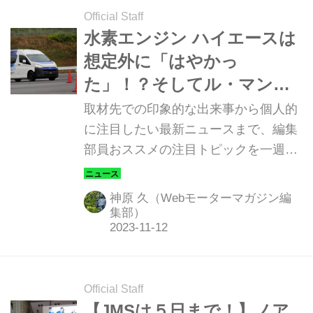
Official Staff
水素エンジン ハイエースは
想定外に「はやかっ
た」！？そしてル・マン優
勝マシン、ゲットに挑戦
取材先での印象的な出来事から個人的
【週刊スタッフブログ】
に注目したい最新ニュースまで、編集
部員おススメの注目トピックを一週間
分、まとめてご紹介する新コーナー。
第1回は引き続き、Webモーターマガ
神原 久（Webモーターマガジン編
ジン編集部でもっとも落ち着きがない
集部）
と言われる編集委員 神原が富士スピー
ドウェイから四方山話をお送りしま
す。（11月5日～11月11日版）
Official Staff
【JMSは５日まで！】ノア