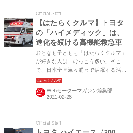
珍しいことで、その挑戦に注目が集ま
っている。
Official Staff
【はたらくクルマ】トヨタ
の「ハイメディック」は、
進化を続ける高機能救急車
おとなも子どもも「はたらくクルマ」
が好きな人は、けっこう多い。そこ
で、日本全国津々浦々で活躍する活躍
する「はたらくクルマ」にスポットを
当てて紹介してみたい。今回は、トヨ
Webモーターマガジン編集部
タの高機能救急車「ハイメディック」
だ。
Official Staff
トヨタ ハイエース（200