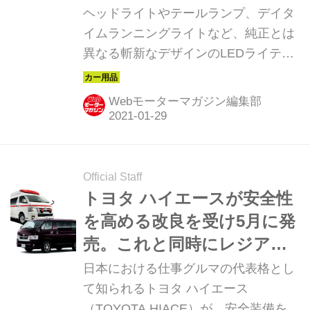
身！
ヘッドライトやテールランプ、デイタ
イムランニングライトなど、純正とは
異なる斬新なデザインのLEDライティ
ングキットをリリースしている「ヴァ
レンティ」から、200系トヨタ ハイエ
Webモーターマガジン編集部
ース／レジアスエース用の「ジュエル
LEDシーケンシャルドアミラーウイン
カー」が登場した。
Official Staff
トヨタ ハイエースが安全性
を高める改良を受け5月に発
売。これと同時にレジアス
エースは廃止に
日本における仕事グルマの代表格とし
て知られるトヨタ ハイエース
（TOYOTA HIACE）が、安全装備を充