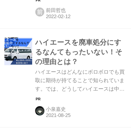
査定とハイエース買取専門店の査定価
前田哲也
前
格の比較が高値売却のためのコツ。
1967年に販売が開始されて以来、国内
のみならず海外でも絶大な人気を誇る
ハイエース。中古車市場でも、リセー
ハイエースを廃車処分にす
ルバリューの高さは常にトップクラ
るなんてもったいない！そ
ス。そんなハイエースだけに、高値で
の理由とは？
売れるチャンスを逃したくない、売り
ハイエースはどんなにボロボロでも買
時はいつがベストなのか？過走行車や
取に期待が持てることで知られていま
年式が古くなったら処分すべきか？と
す。では、どうしてハイエースは中古
いった課題に直面します。 今回の記事
車市場で人気なのでしょうか？それに
では、そういった課題を解決するため
は、海外市場での人気が絡んでいま
に、ハイエースの売り時を見極めるポ
小泉嘉史
す。この記事では、ハイエースを廃車
イントや、ハイ...
よりもお得に処分できる方法について