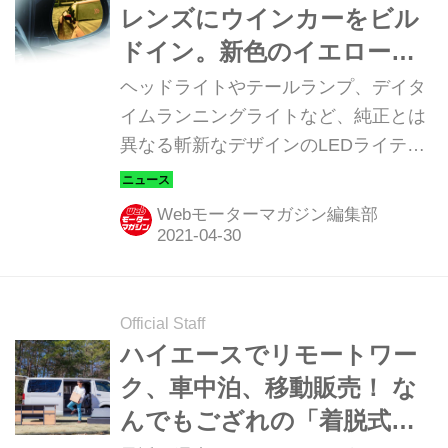
レンズにウインカーをビル
ドイン。新色のイエローサ
イドミラーがまぶしさも軽
ヘッドライトやテールランプ、デイタ
減してくれる！
イムランニングライトなど、純正とは
異なる斬新なデザインのLEDライティ
ングキットなどをリリースしている
「ヴァレンティ」が、トヨタ ハイエー
Webモーターマガジン編集部
ス用の「LEDシーケンシャル ウインカ
ーミラー」にイエローレンズを追加し
た。
Official Staff
ハイエースでリモートワー
ク、車中泊、移動販売！ な
んでもござれの「着脱式シ