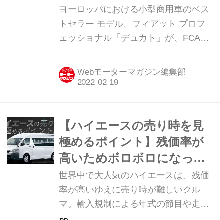
ーロッパを代表する、キャ
ヨーロッパにおける小型商用車のベス
ンピングカーのベース車を
トセラー モデル、フィアット プロフ
ェッショナル「デュカト」が、FCAジ
比べてみる
ャパンにより日本への正規輸入が開始
される。メインターゲットはキャンピ
Webモーターマガジン編集部
ングカー市場ということなので、日本
のキャンピングカーのベース車として
最も人気の高い、トヨタ「ハイエー
ス」と概要を比べてみよう。
【ハイエースの売り時を見
極めるポイント】残価率が
高いためボロボロになって
も売れる可能性大！
世界中で大人気のハイエースは、残価
率が高いゆえに売り時が難しいクル
マ。輸入規制による年式の節目や走行
距離の大台が一つのタイミング。一括