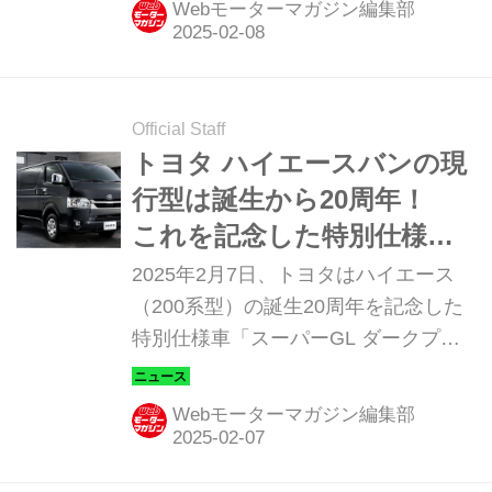
Webモーターマガジン編集部
の追加を発表した。（タイトル画像
は、左がバージョンI、右がバージョン
II）
Official Staff
トヨタ ハイエースバンの現
行型は誕生から20周年！
これを記念した特別仕様車
「ダークプライム S」を設
2025年2月7日、トヨタはハイエース
定
（200系型）の誕生20周年を記念した
特別仕様車「スーパーGL ダークプラ
イム（DARK PRIME）S」を設定して
発売した。また、あわせて一部改良な
Webモーターマガジン編集部
ども発表された。