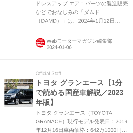
イールが登場。東京オート
ドレスアップ エアロパーツの製造販売
サロン2024を見逃すな！
などでおなじみの「ダムド
（DAMD）」は、2024年1月12日
（金）〜14日（日）に千葉市の幕張メ
ッセで開催される「東京オートサロン
Webモーターマガジン編集部
2024（以下、TAS）」での出展概要を
発表した。ジムニー シエラをベース
に、ラリーイメージが強い欧州ホット
ハッチにデコレートしたユニークモデ
Official Staff
ルも登場。その足もとを飾るのは、オ
トヨタ グランエース【1分
ーゼット ジャパンとのコラボレーショ
で読める国産車解説／2023
ンホイール「OZ Rally Racing 4x4」
年版】
だ。
トヨタ グランエース（TOYOTA
GRANACE）現行モデル発表日：2019
年12月16日車両価格：642万1000円〜