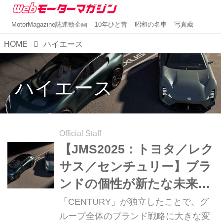
MotorMagazine誌連動企画
10年ひと昔
昭和の名車
写真蔵
HOME
ハイエース
ハイエース
Official Staff
【JMS2025：トヨタ／レク
サス／センチュリー】ブラ
ンドの個性が新たな未来を
面白く！トヨタ渾身の「ス
「CENTURY」が独立したことで、グ
ーパージャンプ」への布石
ループ全体のブランド戦略に大きな変