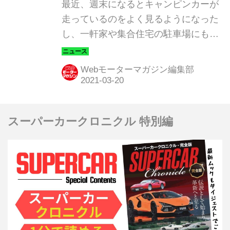
ェルフユニット」
最近、週末になるとキャンピンカーが
走っているのをよく見るようになった
し、一軒家や集合住宅の駐車場にもキ
ャンピングカーが普通に停まってい
る。ひと昔前なら、物珍しい光景だっ
Webモーターマガジン編集部
たが、今はごく普通に受け入れられて
いる。
スーパーカークロニクル 特別編