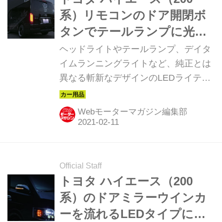
系）リモコンのドア開閉ボ
タンでテールランプに光が
舞う新機能を搭載！
ヘッドライトやテールランプ、デイタ
イムランニングライトなど、純正とは
異なる斬新なデザインのLEDライティ
ングキットをリリースしている「ヴァ
レンティ」から、200系トヨタ ハイエ
Webモーターマガジン編集部
ース／レジアスエース用の「ジュエル
LEDテールランプ ULTRA Σ」が登場し
た。
Official Staff
トヨタ ハイエース（200
系）のドアミラーウインカ
ーを流れるLEDタイプに変