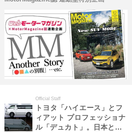
ジンという頑丈なエンジンを採用した
モデルは、その特徴をさらに高めてい
ます。 しかし、ハイエースがいくら長
寿命とはいえ日頃のメンテナンスは必
要不可欠です。もしメンテナンスを怠
れば、もっと走れるはずのハイエース
が本来より早く寿命を迎えることにも
なりかねません。 そこで、ハイエース
の耐久性の秘密である設計段階を解き
明かす...
Official Staff
トヨタ「ハイエース」とフ
ィアット プロフェッショナ
ル「デュカト」。日本とヨ