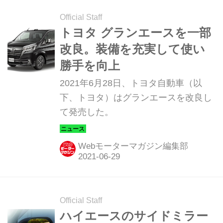
お伝えします。 ハイエースを廃車処分
にしたいと思っていませんか？しか
Official Staff
し、ちょっと待ってください。ハイエ
トヨタ グランエースを一部
ースをタダで処分してしまうのは非常
改良。装備を充実して使い
にもったいないこと。 ハイエースの需
勝手を向上
要は国内だけでなく海外で高い人気を
2021年6月28日、トヨタ自動車（以
誇ります。特に新興国では安い人件費
下、トヨタ）はグランエースを改良し
により故障したハイエースを修理可能
て発売した。
なので、廃車と考えていたハイエース
を海外輸出することで高値売却するこ
とも可能です。 ...
Webモーターマガジン編集部
Official Staff
ハイエースのサイドミラー