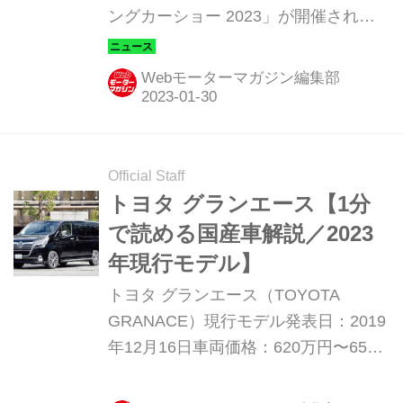
ングカーショー 2023」が開催される
どを発表
が、トイファクトリーではフィアット
デュカトがベースのオリジナル新型キ
Webモーターマガジン編集部
ャンピングカーなどを発表する。
Official Staff
トヨタ グランエース【1分
で読める国産車解説／2023
年現行モデル】
トヨタ グランエース（TOYOTA
GRANACE）現行モデル発表日：2019
年12月16日車両価格：620万円〜650
万円