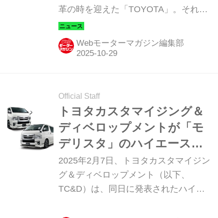
革の時を迎えた「TOYOTA」。それぞ
が今、躍動し始める
れの役割が明確化されていく中、
「LEXUS」の立ち位置もまた、ひとき
Webモーターマガジン編集部
わ鮮やかに浮かび上がろうとしてい
る。「DAIHATSU」も集うジャパン モ
ビリティショー（JMS）2025のオー
ル・トヨタ エリアは、それぞれのブラ
Official Staff
ンドがもっと高く、もっと遠くに躍動
トヨタカスタマイジング＆
するための確かな一歩を踏み出すステ
ディベロップメントが「モ
ージになりそうだ。（写真：佐藤正巳
デリスタ」のハイエース用
／トヨタ自動車）
カスタマイズアイテムを追
2025年2月7日、トヨタカスタマイジン
加発売
グ＆ディベロップメント（以下、
TC&D）は、同日に発表されたハイエ
ースの一部改良に伴い「モデリスタ」
ブランドのカスタマイズラインナップ