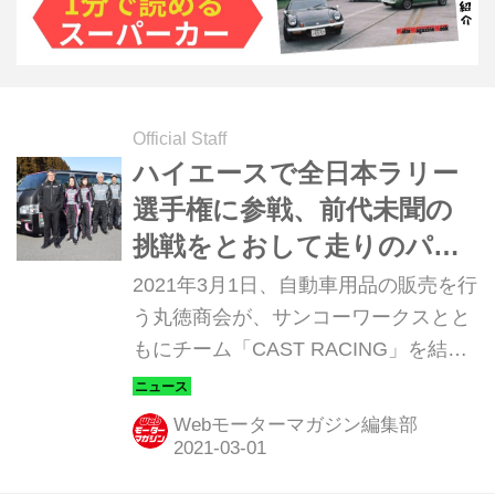
Official Staff
ハイエースで全日本ラリー
選手権に参戦、前代未聞の
挑戦をとおして走りのパー
ツを開発
2021年3月1日、自動車用品の販売を行
う丸徳商会が、サンコーワークスとと
もにチーム「CAST RACING」を結成
し、2021年の全日本ラリー選手権にス
ポット参戦することが正式に発表され
Webモーターマガジン編集部
た。1BOXのトヨタ ハイエースでラリ
ーの最高峰に参戦するのは世界的にも