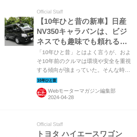
Official Staff
【10年ひと昔の新車】日産
NV350キャラバンは、ビジ
ネスでも趣味でも頼れる相
棒として誕生した
「10年ひと昔」とはよく言うが、およ
そ10年前のクルマは環境や安全を重視
する傾向が強まっていた。そんな時代
のニューモデル試乗記を当時の記事と
写真で紹介していこう。今回は、日産
Webモーターマガジン編集部
NV350キャラバンだ。
Official Staff
トヨタ ハイエースワゴン