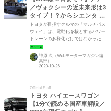
／ヴォクシーの近未来形は3
タイプ！？からシエンタ マ
イルーム化キットま
トヨタが目指すクルマの「マルチパス
で・・・EVだけじゃないト
ウェイ」は、電動化を核とするパワー
トレーンの多様化だけではなかった。
ヨタの「見逃せない！！」
ジャパンモビリティショーでは、トヨ
チャレンジ
タ流の「遊び心の多様化」につながり
神原 久（Webモーターマガジン編
そうな、さまざまな提案を公開中。使
集部）
い倒す愉しさを追求したコンセプトモ
デルは、カヨイバコだけではなさそう
だ。
Official Staff
トヨタ ハイエースワゴン
【1分で読める国産車解説／