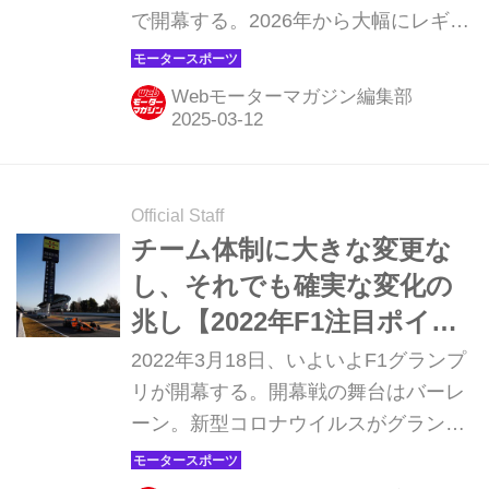
で開幕する。2026年から大幅にレギュ
レーションが変更されることが決まっ
ており、今季は来季以降の戦いを見据
Webモーターマガジン編集部
えながら展開されることになる。それ
だけに昨季から勢力図に大きな変化が
ないのではとも予想されるが、現行レ
ギュレーション最後のシーズンだから
Official Staff
こそ激戦となりそうだ。
チーム体制に大きな変更な
し、それでも確実な変化の
兆し【2022年F1注目ポイン
ト②】
2022年3月18日、いよいよF1グランプ
リが開幕する。開幕戦の舞台はバーレ
ーン。新型コロナウイルスがグランプ
リにどのような影響を及ぼすか、ウク
ライナ情勢はどうなるのか不透明のま