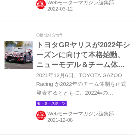
Webモーターマガジン編集部
ま、22戦におよぶ長いシーズンが始ま
ろうとしている。はたして今年のF1グ
ランプリはどんな戦いになるのか、シ
ーズン開幕を前に、7回にわたって変
Official Staff
更点、注目ポイントをチェックしてい
トヨタGRヤリスが2022年シ
こう。本記事は第2回目。
ーズンに向けて本格始動、
ニューモデル＆チーム体制
を発表【WRC】
2021年12月6日、TOYOTA GAZOO
Racing が2022年のチーム体制を正式
発表するとともに、2022年の
WRC（世界ラリー選手権）に投入され
る新型ラリーマシン「トヨタGRヤリ
Webモーターマガジン編集部
ス ラリー1」を初公開した。