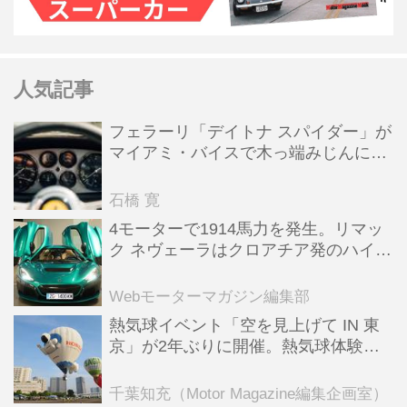
人気記事
フェラーリ「デイトナ スパイダー」が
マイアミ・バイスで木っ端みじんにな
った後「テスタロッサ」に化けた理由
石橋 寛
4モーターで1914馬力を発生。リマッ
ク ネヴェーラはクロアチア発のハイパ
ーBEV【スーパーカークロニクル・完
全版／115】
Webモーターマガジン編集部
熱気球イベント「空を見上げて IN 東
京」が2年ぶりに開催。熱気球体験搭
乗会や模型飛行機づくり教室などのコ
ンテンツも
千葉知充（Motor Magazine編集企画室）