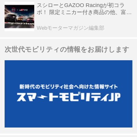
スシローとGAZOO Racingが初コラ
ボ！ 限定ミニカー付き商品の他、富士
スピードウェイのイベント体験があた
る抽選企画などを展開
Webモーターマガジン編集部
次世代モビリティの情報をお届けします