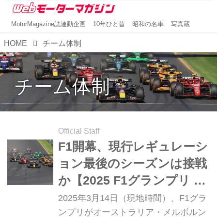
MotorMagazine誌連動企画
10年ひと昔
昭和の名車
写真蔵
HOME
チーム体制
チーム体制
Official Staff
F1開幕、現行レギュレーシ
ョン最後のシーズンは接戦
か【2025 F1グランプリ プ
レビュー】
2025年3月14日（現地時間）、F1グラ
ンプリがオーストラリア・メルボルン