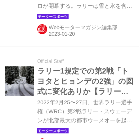
ロが開幕する。ラリーは雪と氷を含む
フランスアルプスの山岳地帯のターマ
ック（舗装路）を舞台に行われ、22日
Webモーターマガジン編集部
にモナコ・モンテカルロでフィニッシ
ュする。最上級カテゴリーがハイブリ
ッドユニットを搭載する「ラリー
1（Rally1）」となって2シーズン目、
Official Staff
トヨタvsヒョンデvsフォードの戦いは
ラリー1規定での第2戦「ト
どうなるだろうか。
ヨタとヒョンデの2強」の図
式に変化ありか【ラリー・
スウェーデン プレビュー】
2022年2月25〜27日、世界ラリー選手
権（WRC）第2戦ラリー・スウェーデ
ンが北部最大の都市ウーメオーを起点
に開催される。開幕戦ラリー・モンテ
カルロとはまったく異なるシーズン唯