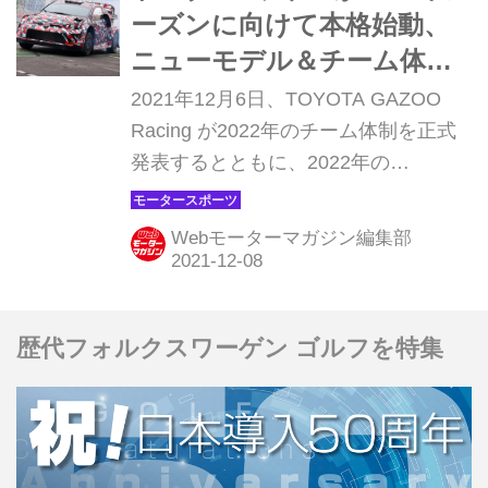
（Hyundai）、Mスポーツ フォードが
ーズンに向けて本格始動、
それぞれニューマシンを投入、チャン
ニューモデル＆チーム体制
ピオンの座をかけて戦う。
を発表【WRC】
2021年12月6日、TOYOTA GAZOO
Racing が2022年のチーム体制を正式
発表するとともに、2022年の
WRC（世界ラリー選手権）に投入され
る新型ラリーマシン「トヨタGRヤリ
Webモーターマガジン編集部
ス ラリー1」を初公開した。
歴代フォルクスワーゲン ゴルフを特集