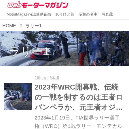
MotorMagazine誌連動企画
10年ひと昔
昭和の名車
写真蔵
HOME
ラリー1
ラリー1
Official Staff
2023年WRC開幕戦、伝統
の一戦を制するのは王者ロ
バンペラか、元王者オジェ
か【ラリー・モンテカルロ
2023年1月19日、FIA世界ラリー選手
プレビュー】
権（WRC）第1戦ラリー・モンテカル