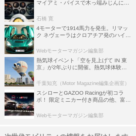
マイアミ・バイスで木っ端みじんにな
った後「テスタロッサ」に化けた理由
石橋 寛
4モーターで1914馬力を発生。リマッ
ク ネヴェーラはクロアチア発のハイパ
ーBEV【スーパーカークロニクル・完
全版／115】
Webモーターマガジン編集部
熱気球イベント「空を見上げて IN 東
京」が2年ぶりに開催。熱気球体験搭
乗会や模型飛行機づくり教室などのコ
ンテンツも
千葉知充（Motor Magazine編集企画室）
スシローとGAZOO Racingが初コラ
ボ！ 限定ミニカー付き商品の他、富士
スピードウェイのイベント体験があた
る抽選企画などを展開
Webモーターマガジン編集部