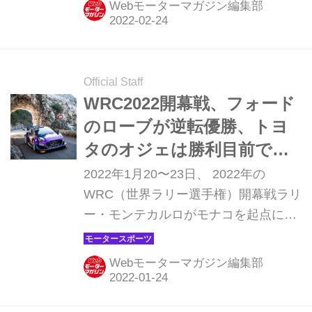
Webモーターマガジン編集部
一のスノーイベントは、どんな戦いと
なるのだろうか。
Official Staff
WRC2022開幕戦、フォード
のローブが逆転優勝、トヨ
タのオジェは勝利目前で痛
恨のパンク【ラリー・モン
2022年1月20〜23日、 2022年の
テカルロ】
WRC（世界ラリー選手権）開幕戦ラリ
ー・モンテカルロがモナコを起点に開
催され、Mスポーツ・フォードのセバ
スチャン・ローブが優勝、通算80勝目
Webモーターマガジン編集部
をあげた。2位にはトヨタのセバスチ
ャン・オジェ、3位にはMスポーツ・フ