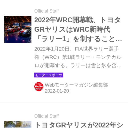
ォードのクレイグ・ブリーンが入っ
た。トヨタの勝田貴元は土曜日のスピ
Official Staff
ンとコースアウトで大きくタイムをロ
2022年WRC開幕戦、トヨタ
スし8位にとどまった。
GRヤリスはWRC新時代
「ラリー1」を制することが
できるか【ラリー・モンテ
2022年1月20日、FIA世界ラリー選手
カルロ】
権（WRC）第1戦ラリー・モンテカル
ロが開幕する。ラリーは雪と氷を含む
フランスアルプスの山岳地帯のターマ
ック（舗装路）を舞台に行われ、23日
Webモーターマガジン編集部
にモナコ・モンテカルロでフィニッシ
ュする。WRCは今季2022年からハイ
ブリッドユニットを搭載する「ラリー
1（Rally1）」が最上級カテゴリー車両
Official Staff
となり、トヨタ、ヒョンデ
トヨタGRヤリスが2022年シ