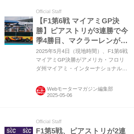
はフェラーリのシャルル・ルクレール
が入った。ピットレーンスタートとな
Official Staff
った角田裕毅（レッドブル）は、ソフ
【F1第6戦 マイアミGP決
ト中心のマルチストップ戦略を取って
勝】ピアストリが3連勝で今
追い上げを図ったものの13位に終わっ
季4勝目、マクラーレンがス
た。
プリントと決勝を完全制覇
2025年5月4日（現地時間）、F1第6戦
マイアミGP決勝がアメリカ・フロリ
ダ州マイアミ・インターナショナル・
オートドロームで開催され、マクラー
レンのオスカー・ピアストリが優勝、
Webモーターマガジン編集部
2位にもマクラーレンのランド・ノリ
ス、3位にはメルセデスのジョージ・
ラッセルが入った。
Official Staff
F1第5戦、ピアストリが2連