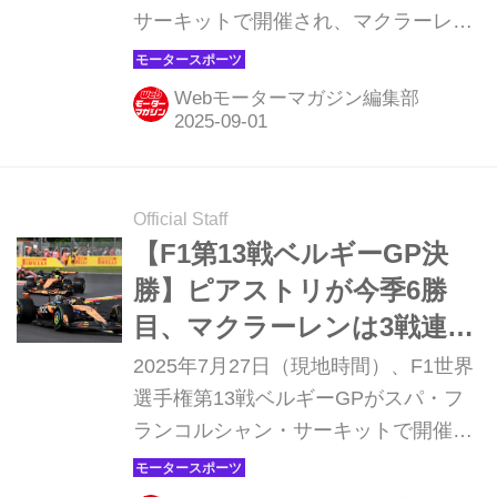
サーキットで開催され、マクラーレン
のオスカー・ピアストリが優勝。2位
にはレッドブルのマックス・フェルス
Webモーターマガジン編集部
タッペン、3位には初表彰台となるア
イジャック・ハジャー（レーシングブ
ルズ）が入った。角田裕毅（レッドブ
ル）は3回の赤旗が出る乱戦の中で9位
Official Staff
に順位を上げて2ポイントを獲得し
【F1第13戦ベルギーGP決
た。
勝】ピアストリが今季6勝
目、マクラーレンは3戦連続
1-2フィニッシュ達成
2025年7月27日（現地時間）、F1世界
選手権第13戦ベルギーGPがスパ・フ
ランコルシャン・サーキットで開催さ
れ、悪天候のためインターミディエイ
トタイヤでのスタートとなる中、マク