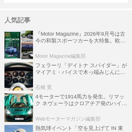
人気記事
『Motor Magazine』2026年9月号は古
今の和製スポーツカーを大特集。欧州
スポーツ＆スーパーカー情報も満載
Motor Magazine編集部
フェラーリ「デイトナ スパイダー」が
マイアミ・バイスで木っ端みじんにな
った後「テスタロッサ」に化けた理由
石橋 寛
4モーターで1914馬力を発生。リマッ
ク ネヴェーラはクロアチア発のハイパ
ーBEV【スーパーカークロニクル・完
全版／115】
Webモーターマガジン編集部
熱気球イベント「空を見上げて IN 東