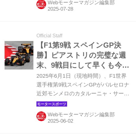
Webモーターマガジン編集部
ラーレンのオスカー・ピアストリが優
勝。2位にはチームメイトのランド・
ノリスが入り、マクラーレンは3戦連
続の1-2フィニッシュを達成。3位には
Official Staff
フェラーリのシャルル・ルクレールが
【F1第9戦 スペインGP決
入った。
勝】ピアストリの完璧な週
末、9戦目にして早くも今季
5勝目
2025年6月1日（現地時間）、F1世界
選手権第9戦スペインGPがバルセロナ
近郊モンメロのカタルーニャ・サーキ
ットで開催され、マクラーレンのオス
カー・ピアストリが優勝、2位にもラ
Webモーターマガジン編集部
ンド・ノリスも2位に入り、マクラー
レンが1-2フィニッシュを達成。3位に