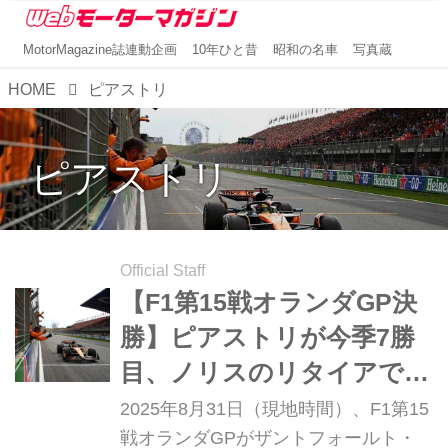
MotorMagazine誌連動企画
10年ひと昔
昭和の名車
写真蔵
HOME
ピアストリ
ピアストリ
Official Staff
【F1第15戦オランダGP決
勝】ピアストリが今季7勝
目、ノリスのリタイアでふ
たりのポイント差が一気に
2025年8月31日（現地時間）、F1第15
拡大
戦オランダGPがザントフォールト・