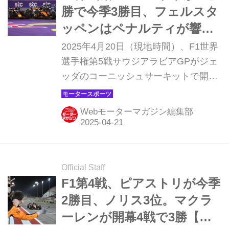
勝で今季3勝目、フェルスタ
ッペンはペナルティが響い
て2位【サウジアラビアGP
2025年4月20日（現地時間）、F1世界
決勝】
選手権第5戦サウジアラビアGPがジェ
ッダのコーニッシュサーキットで開催
され、マクラーレンのオスカー・ピア
ストリが優勝。2位にはレッドブルの
Webモーターマガジン編集部
マックス・フェルスタッペン、3位に
はフェラーリのシャルル・ルクレール
が入った。角田裕毅（レッドブル）は
1周目にピエール・ガスリー（アルピ
Official Staff
ーヌ）と接触、0周リタイアとなって
F1第4戦、ピアストリが今季
いる。
2勝目、ノリス3位。マクラ
ーレンが開幕4戦で3勝【バ