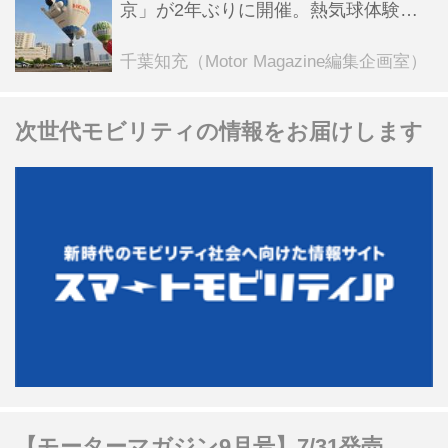
京」が2年ぶりに開催。熱気球体験搭
乗会や模型飛行機づくり教室などのコ
ンテンツも
千葉知充（Motor Magazine編集企画室）
次世代モビリティの情報をお届けします
【モーターマガジン9月号】7/31発売