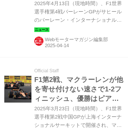
ーレーンGP 決勝】
2025年4月13日（現地時間）、F1世界
選手権第4戦バーレーンGPがサヒール
のバーレーン・インターナショナル・
サーキットで開催され、マクラーレン
のオスカー・ピアストリが優勝。2位
Webモーターマガジン編集部
にはメルセデスのジョージ・ラッセ
ル、3位にはマクラーレンのランド・
ノリスが入った。角田裕毅は予選10位
から9位に入賞、レッドブル移籍後初
Official Staff
のポイントを獲得した。
F1第2戦、マクラーレンが他
を寄せ付けない速さで1-2フ
ィニッシュ、優勝はピアス
トリ【中国GP 決勝】
2025年3月23日（現地時間）、F1世界
選手権第2戦中国GPが上海インターナ
ショナルサーキットで開催され、マク