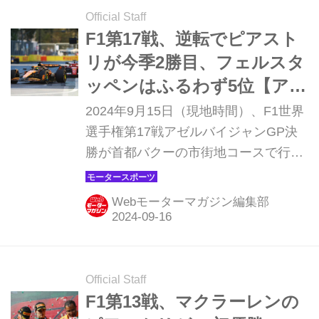
Official Staff
F1第17戦、逆転でピアスト
リが今季2勝目、フェルスタ
ッペンはふるわず5位【アゼ
ルバイジャンGP 決勝】
2024年9月15日（現地時間）、F1世界
選手権第17戦アゼルバイジャンGP決
勝が首都バクーの市街地コースで行わ
れ、マクラーレンのオスカー・ピアス
トリが優勝。2位にはフェラーリのシ
Webモーターマガジン編集部
ャルル・ルクレール、3位にはメルセ
デスのジョージ・ラッセルが入った。
レッドブルのマックス・フェルスタッ
ペンは優勝争いにからめないまま5
Official Staff
位。RBの角田裕毅は1周目の接触でマ
F1第13戦、マクラーレンの
シンにダメージを負った影響でリタイ