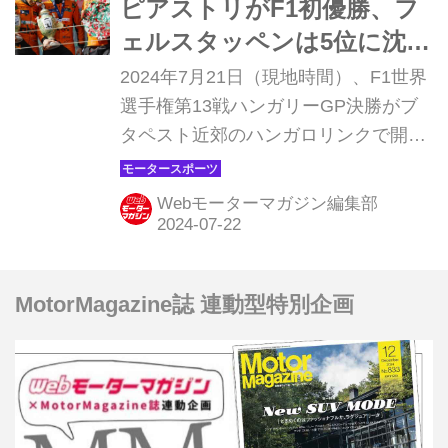
ピアストリがF1初優勝、フ
アとなった。 鮮やかオーバーテイクで
ェルスタッペンは5位に沈む
ルクレールを下したピアストリが逆転
【ハンガリーGP 決勝】
2024年7月21日（現地時間）、F1世界
勝利 前戦イタリアGPではフェラーリ
選手権第13戦ハンガリーGP決勝がブ
とルクレールの1ストップ戦略の前に
タペスト近郊のハンガロリンクで開催
痛恨の敗北を喫したピアストリが、見
され、オスカー・ピアストリがF1初優
事なリベンジ勝利を果たした。 レー
勝を飾った。2位にもランド・ノリス
ス...
Webモーターマガジン編集部
が入り、マクラーレンが1-2フィニッ
シュを達成。3位にはメルセデスのル
イス・ハミルトンが入った。レッドブ
MotorMagazine誌 連動型特別企画
ルのマックス・フェルスタッペンは5
位。角田裕毅（RB）は2ストップ戦略
が主流の中、唯一1ストップ戦略を成
功させ、見事に9位入賞を果たした。