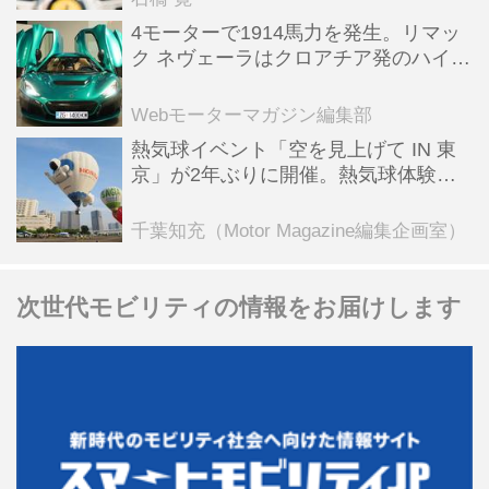
4モーターで1914馬力を発生。リマッ
ク ネヴェーラはクロアチア発のハイパ
ーBEV【スーパーカークロニクル・完
全版／115】
Webモーターマガジン編集部
熱気球イベント「空を見上げて IN 東
京」が2年ぶりに開催。熱気球体験搭
乗会や模型飛行機づくり教室などのコ
ンテンツも
千葉知充（Motor Magazine編集企画室）
次世代モビリティの情報をお届けします