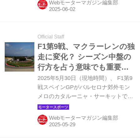
Webモーターマガジン編集部
ンド・ノリスも2位に入り、マクラー
レンが1-2フィニッシュを達成。3位に
はフェラーリのシャルル・ルクレール
が入った。ピットレーンスタートとな
Official Staff
った角田裕毅（レッドブル）は、ソフ
F1第9戦、マクラーレンの独
ト中心のマルチストップ戦略を取って
走に変化？ シーズン中盤の
追い上げを図ったものの13位に終わっ
行方を占う意味でも重要な
た。
グランプリが始まる【スペ
2025年5月30日（現地時間）、 F1第9
インGP プレビュー】
戦スペインGPがバルセロナ郊外モン
メロのカタルーニャ・サーキットで開
幕する。エミリア・ロマーニャGPか
ら始まった欧州3連戦の3戦めにあた
Webモーターマガジン編集部
る。ここまでマクラーレンがシーズン
をリードしているが、マシンの総合力