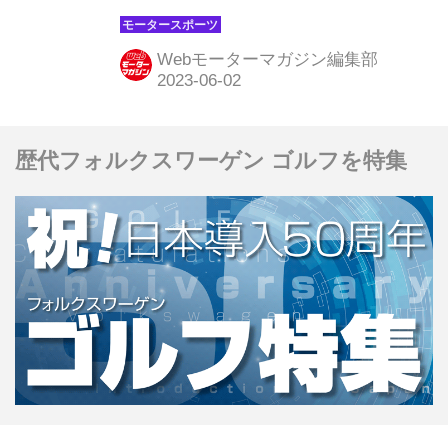
ら連戦で迎えるが、舞台は変則的な低
速市街地サーキットから本格的な高速
Webモーターマガジン編集部
パーマネントサーキットへと一変。ま
ったく異なるレースとなることが予想
される。 アロンソの復活優勝はある
歴代フォルクスワーゲン ゴルフを特集
か、盛り上がる地元スペイン 前戦第7
戦モナコGPではマックス・フェルス
タペン（レッドブル）が雨の混乱にも
動じず快勝。ドライバーズランキング
2位のチームメイト、セルジオ・ペレ
ス（レッドブル）が予選で失敗し決勝
でもノーポイントに終わったことで、
リードを39点に拡大することに成功し
た。もし今週のスペインGPでも勝利
すれ...