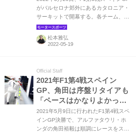
ビュー】
がバルセロナ郊外にあるカタロニア・
サーキットで開幕する。各チーム、
続々とアップデートを投入、知り尽く
したサーキットでどんな戦いが繰り広
松本雅弘
げられるか。その見どころをチェック
してみよう。
Official Staff
2021年F1第4戦スペイン
GP、角田は序盤リタイアも
「ペースはかなりよかっ
た」【モータースポーツ】
2021年5月9日に行われたF1第4戦スペ
インGP決勝で、アルファタウリ・ホ
ンダの角田裕毅は順調にレースをスタ