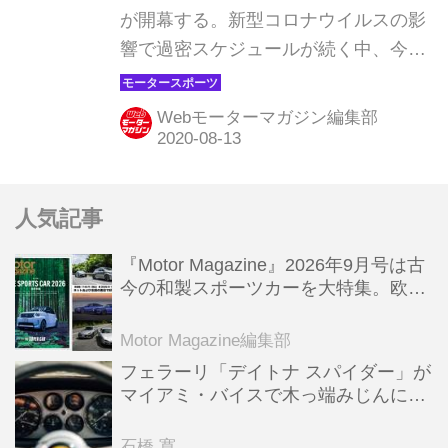
が開幕する。新型コロナウイルスの影
に重要なレースとなる。もし連勝する
響で過密スケジュールが続く中、今季
ことができれば一気にチャンピオン争
2度目の3連戦の3戦目、7月3日に開幕
いの流れを変えることで...
してわずか7週で6回目のグランプリと
Webモーターマガジン編集部
なる。例年はサマーブレイクというこ
の時期に行われる「真夏の決戦」、前
戦シルバーストンでの70周年記念GP
人気記事
でついにメルセデスAMGの連勝を止め
たレッドブル・ホンダの走りに注目が
『Motor Magazine』2026年9月号は古
集まる。（タイトル写真は昨年2019年
今の和製スポーツカーを大特集。欧州
のスペインGPのスタート）
スポーツ＆スーパーカー情報も満載
Motor Magazine編集部
フェラーリ「デイトナ スパイダー」が
マイアミ・バイスで木っ端みじんにな
った後「テスタロッサ」に化けた理由
石橋 寛