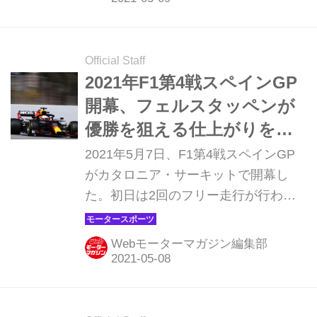
ダのマックス・フェルスタッペンは
0.036秒差の2番手。角田裕毅（アルフ
ァタウリ・ホンダ）は小さなミスを犯
Official Staff
してわずかにQ1を突破できず16番手
2021年F1第4戦スペインGP
に終わった。
開幕、フェルスタッペンが
優勝を狙える仕上がりを見
せる【モータースポーツ】
2021年5月7日、F1第4戦スペインGP
がカタロニア・サーキットで開幕し
た。初日は2回のフリー走行が行わ
れ、レッドブル・ホンダとアルファタ
ウリ・ホンダのホンダ勢4台は順調に
Webモーターマガジン編集部
走行してデータを収集、全車トップ10
に入った。フェルスタッペンはフリー
走行1回目2番手。初日のトップタイム