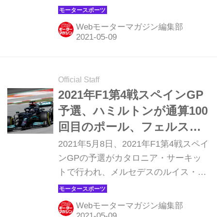
ックス・フェルスタッペンはポールポ
ジションを逃したものの、メルセデス
Webモーターマガジン編集部
と互角の速さを見せて2番手につけ
た。決勝ではフロントロウからスター
ト、優勝を狙えるコンディションが整
った。ただ、チームメイトのセルジ
Official Staff
オ・ペレスは8番手スタートとなった
2021年F1第4戦スペインGP
のが気になるところ。レッドブル・ホ
予選、ハミルトンが通算100
ンダは決勝レースをどう戦うのだろう
回目のポール、フェルスタ
か。
ッペンはわずかに届かず
2021年5月8日、2021年F1第4戦スペイ
【モータースポーツ】
ンGPの予選がカタロニア・サーキッ
トで行われ、メルセデスのルイス・ハ
ミルトンが最速タイムをマーク。自身
通算100回目の記念すべきポールポジ
Webモーターマガジン編集部
ションを獲得した。レッドブル・ホン