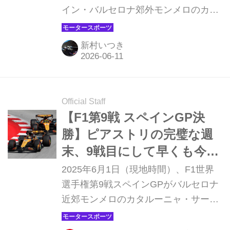
イン・バルセロナ郊外モンメロのカタ
ロニア・サーキットで開幕する。今年
から「スペインGP」の名称は、9月に
新村いつき
開催されるマドリードでの新しいグラ
ンプリに与えられることとなったたた
め、モンメロで行われるこのレースは
「バルセロナ・カタロニアGP」と呼
Official Staff
ばれることになった。また開催時期は
【F1第9戦 スペインGP決
昨年より2週間後ろへ移動している。
勝】ピアストリの完璧な週
末、9戦目にして早くも今季
5勝目
2025年6月1日（現地時間）、F1世界
選手権第9戦スペインGPがバルセロナ
近郊モンメロのカタルーニャ・サーキ
ットで開催され、マクラーレンのオス
カー・ピアストリが優勝、2位にもラ