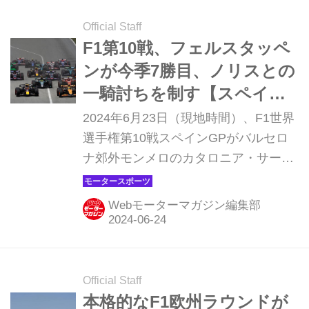
が問われるコースだけに、現時点の力
関係がよりはっきりするグランプリと
Official Staff
なりそうだ。
F1第10戦、フェルスタッペ
ンが今季7勝目、ノリスとの
一騎討ちを制す【スペイン
GP】
2024年6月23日（現地時間）、F1世界
選手権第10戦スペインGPがバルセロ
ナ郊外モンメロのカタロニア・サーキ
ットで開催され、レッドブルのマック
ス・フェルスタッペンが優勝、2位は
Webモーターマガジン編集部
マクラーレンのランド・ノリス、3位
にはメルセデスのルイス・ハミルトン
が入った。金曜日から不調だった角田
裕毅（RB）はレースでもペースが上が
Official Staff
らず19位に終わった。
本格的なF1欧州ラウンドが