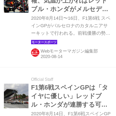
報、気温が上がればレッド
ブル・ホンダがメルセデス
AMGを圧倒する!?【モータ
2020年8月14日〜16日、F1第6戦 スペ
ースポーツ】
インGPがバルセロナのカタルニアサ
ーキットで行われる。前戦優勝の勢い
を駆って、レッドブル・ホンダはどう
戦うのか。フリー走行1回目は、いよ
Webモーターマガジン編集部
いよ14日金曜日11時（日本時間19時）
から始まる。 チャンピオンシップの行
方を左右する重要な一戦 惜しいレース
が続いていたレッドブル・ホンダのマ
Official Staff
ックス・フェルスタッペンが、前戦70
F1第6戦スペインGPは「タ
周年記念GPでついにメルセデスAMG
イヤに優しい」レッドブ
を破って快勝。その勢いのまま第6戦
ル・ホンダが連勝する可能
スペインGPにのぞむ。 レッドブル・
性大【モータースポーツ】
2020年8月14日、F1第6戦スペインGP
ホンダにとって、スペインGPは非常