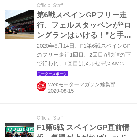
ボンは6番手。 決勝では2ストップ以上
Official Staff
の、かつてないタイヤ戦略も 金曜日に
第6戦スペインGPフリー走
続き気温が高い中で始まった予選のQ1
行、フェルスタッペンが“ロ
では、ホンダ勢は4台とも快調なペー
ングランはいける！”と手応
スで問題なくQ2に進出。Q2では決勝
えを口にした【モータース
2020年8月14日、F1第6戦スペインGP
スタートタイヤを見据えて各チームの
ポーツ】
のフリー走行1回目、2回目が快晴の下
選択に注目が集まるなか、ミディアム
で行われ、1回目はメルセデスAMGの
タイヤとのタイム差が大きいことか
バルテリ・ボッタス、2回目は同じく
ら、ホンダ勢もふくめて全車がソ...
メルセデスAMGのルイス・ハミルトン
Webモーターマガジン編集部
がトップタイムをマークした。レッド
ブル・ホンダのマックス・フェルスタ
ッペンはタイヤのパフォーマンスを確
認しながら2回とも3番手につけた。
Official Staff
F1第6戦 スペインGP直前情