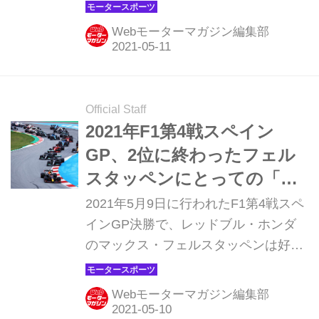
ートしたものの、7周目のターン10で
マシンがストップ、見せ場を作ること
Webモーターマガジン編集部
なくリタイアした。好調な開幕スター
トを切ったアルファタウリ・ホンダ
が、このところ思わぬ不運に見舞われ
ている。
Official Staff
2021年F1第4戦スペイン
GP、2位に終わったフェル
スタッペンにとっての「難
しい判断」【モータースポ
2021年5月9日に行われたF1第4戦スペ
ーツ】
インGP決勝で、レッドブル・ホンダ
のマックス・フェルスタッペンは好ス
タートを決めレースの大部分をリード
したものの、最後にメルセデスのルイ
Webモーターマガジン編集部
ス・ハミルトンに逆転されて2位に終