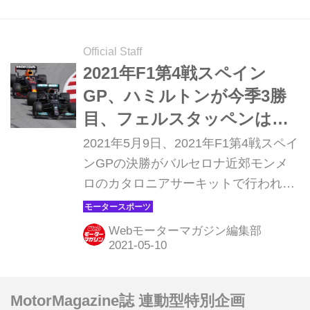
わった。主導権を握っていたはずなの
に、終わってみればまたも2位。これ
はどういうことだったのか。レースを
Official Staff
振り返ってみよう。
2021年F1第4戦スペイン
GP、ハミルトンが今季3勝
目、フェルスタッペンは終
盤に逆転され2位【モーター
2021年5月9日、2021年F1第4戦スペイ
スポーツ】
ンGPの決勝がバルセロナ近郊モンメ
ロのカタロニアサーキットで行われ、
ポールポジションからスタートしたメ
ルセデスのルイス・ハミルトンが見事
Webモーターマガジン編集部
なレース戦略で優勝した。レッドブ
ル・ホンダのマックス・フェルスタッ
ペンは終盤までレースをリードしたも
MotorMagazine誌 連動型特別企画
のの、ワンストップ戦略がうまく機能