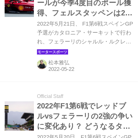
ールが今季4度目のポール獲
得、フェルスタッペンは2番
手から逆転を狙う【F1スペ
2022年5月21日、 F1第6戦スペインGP
インGP】
予選がカタロニア・サーキットで行わ
れ、フェラーリのシャルル・ルクレー
ルがポールポジションを獲得した。2
番手はマックス・フェルスタッペン
松本雅弘
（レッドブル）、3番手はカルロス・
サインツ（フェラーリ）となった。復
調著しいメルセデスは、ジョージ・ラ
ッセルが2強の一角を崩して4番手に喰
Official Staff
い込んだ。 角田裕毅（アルファタウ
2022年F1第6戦でレッドブ
リ・レッドブル）はQ3進出を逃して
ルvsフェラーリの2強の争い
13番手。
に変化あり？ どうなるタイ
ヤ戦略【スペインGP プレ
2022年5月20日、F1第6戦スペインGP