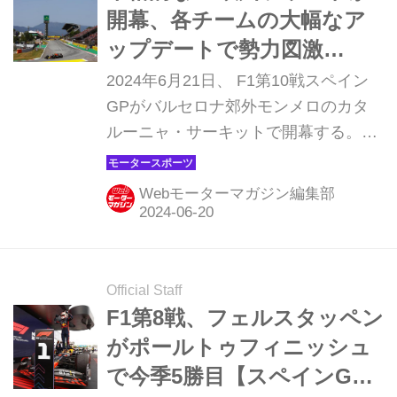
開幕、各チームの大幅なア
ップデートで勢力図激
変！？【スペインGP プレビ
2024年6月21日、 F1第10戦スペイン
ュー】
GPがバルセロナ郊外モンメロのカタ
ルーニャ・サーキットで開幕する。こ
こから6週間で、スペイン、オースト
リア、イギリス、ハンガリー、ベルギ
Webモーターマガジン編集部
ーを転戦。F1グランプリはひとつの大
きな山場を迎える。 シリーズの分岐点
となる重要なレースになりそうだ 前戦
カナダGPでは、雨と晴れが交互に訪
Official Staff
れる難しい状況の中、マックス・フェ
F1第8戦、フェルスタッペン
ルスタッペン（レッドブル）が勝負ど
がポールトゥフィニッシュ
ころで強さを見せて、ランド・ノリ
で今季5勝目【スペインGP
ス、ジョージ・ラッセル（メルセデ