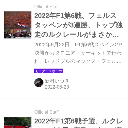
Official Staff
2022年F1第6戦、フェルス
タッペンが3連勝、トップ独
走のルクレールがまさかの
リタイア【スペインGP決
2022年5月22日、F1第6戦スペインGP
勝】
決勝がカタロニア・サーキットで行わ
れ、レッドブルのマックス・フェルス
タペンが優勝した。2位にはチームメ
イトのセルジオ・ペレスが入り、レッ
新村いつき
ドブルがシーズン2回目の1-2フィニッ
シュを達成。3位にはメルセデスのジ
ョージ・ラッセルが入った。角田裕毅
（アルファタウリ）は10位でフィニッ
Official Staff
シュしている。
2022年F1第6戦予選、ルクレ