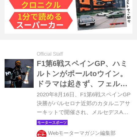
Official Staff
F1第6戦スペインGP、ハミ
ルトンがポールtoウイン。
ドラマは起きず、フェルス
タッペンは2位【モータース
2020年8月16日、F1第6戦スペインGP
ポーツ】
決勝がバルセロナ近郊のカタルニアサ
ーキットで開催され、メルセデスAMG
のルイス・ハミルトンが優勝。2位に
はレッドブル・ホンダのマックス・フ
Webモーターマガジン編集部