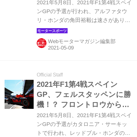
トと試練が続く【モーター
2021年5月8日、2021年F1第4戦スペイ
スポーツ】
ンGPの予選が行われ、アルファタウ
リ・ホンダの角田裕毅は速さがありな
がら、不運とミスで16番手にとどまっ
た。チームメイトのピエール・ガスリ
Webモーターマガジン編集部
ーも今季初めてQ3進出を逃して12番
手。僅差の戦いの中で、アルファタウ
リ・ホンダでなにが起きているのか。
Official Staff
2021年F1第4戦スペイン
GP、フェルスタッペンに勝
機！？ フロントロウからの
スタートに期待【モーター
2021年5月8日、2021年F1第4戦スペイ
スポーツ】
ンGPの予選がカタロニア・サーキッ
トで行われ、レッドブル・ホンダのマ