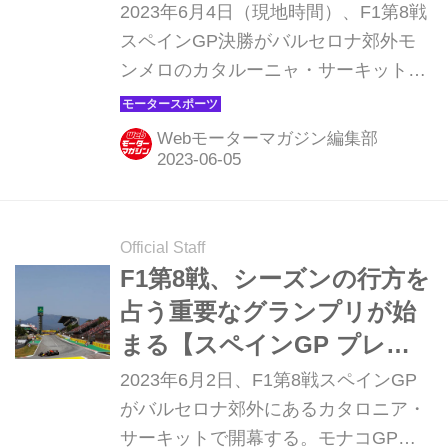
決勝】
2023年6月4日（現地時間）、F1第8戦
ス）を振り切って優勝。今季6勝目を
スペインGP決勝がバルセロナ郊外モ
あげた。 しかし、レッドブルにはシー
ンメロのカタルーニャ・サーキットで
ズン開幕当初のような圧倒的な速さは
開催され、レッドブルのマックス・フ
なく、セルジオ・ペレスがリタイアと
ェルスタッペンが優勝。2位にはメル
な...
Webモーターマガジン編集部
セデスのルイス・ハミルトン、3位に
もメルセデスのジョージ・ラッセルが
入った。角田裕毅（アルファタウリ）
は9位でチェッカーを受けたものの、
Official Staff
タイムペナルティにより12位となっ
F1第8戦、シーズンの行方を
た。
占う重要なグランプリが始
まる【スペインGP プレビ
ュー】
2023年6月2日、F1第8戦スペインGP
がバルセロナ郊外にあるカタロニア・
サーキットで開幕する。モナコGPか