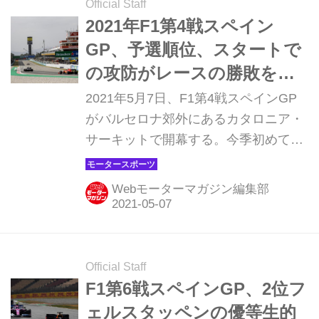
はフリー走行2回目にメルセデスのル
Official Staff
イス・ハミルトンがマークした1分18
2021年F1第4戦スペイン
秒170だった。
GP、予選順位、スタートで
の攻防がレースの勝敗を分
ける！？【モータースポー
2021年5月7日、F1第4戦スペインGP
ツ】
がバルセロナ郊外にあるカタロニア・
サーキットで開幕する。今季初めて2
週連続開催となるグランプリはどんな
戦いになるのだろうか。
Webモーターマガジン編集部
Official Staff
F1第6戦スペインGP、2位フ
ェルスタッペンの優等生的