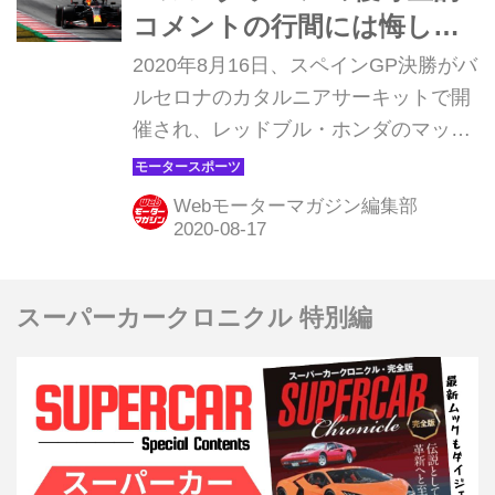
コメントの行間には悔しさ
が滲み出ていた【モーター
2020年8月16日、スペインGP決勝がバ
スポーツ】
ルセロナのカタルニアサーキットで開
催され、レッドブル・ホンダのマック
ス・フェルスタッペンが5戦連続の表
彰台となる2位でフィニッシュ。優勝
Webモーターマガジン編集部
はメルセデスAMGのルイス・ハミルト
ン、アレクサンダー・アルボンは8
位、ピエール・ガスリーは9位だっ
スーパーカークロニクル 特別編
た。ここではスペインGPがどうして
こういう結果となったのか、振り返っ
てみよう。