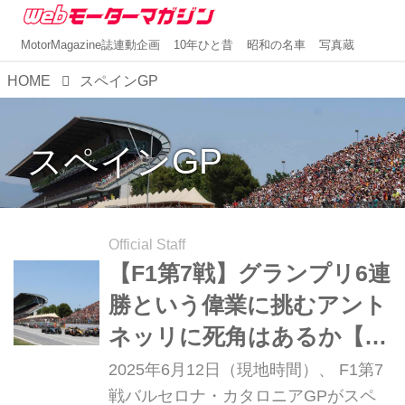
MotorMagazine誌連動企画
10年ひと昔
昭和の名車
写真蔵
HOME
スペインGP
スペインGP
Official Staff
【F1第7戦】グランプリ6連
勝という偉業に挑むアント
ネッリに死角はあるか【バ
ルセロナ・カタロニアGP
2025年6月12日（現地時間）、 F1第7
プレビュー】
戦バルセロナ・カタロニアGPがスペ