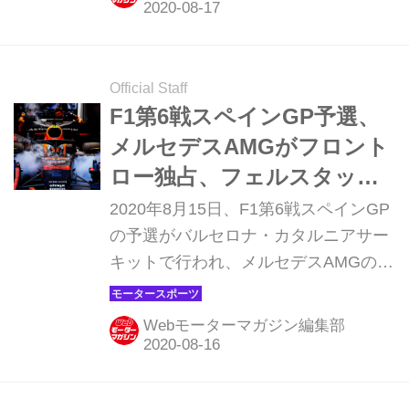
ェルスタッペン、3位にメルセデス
AMGのバルテリ・ボッタスが入った。
ホンダ勢はレッドブルのアレキサンダ
ー・アルボンが8位、アルファタウリ
Official Staff
のピエール・ガスリーが9位、ダニー
F1第6戦スペインGP予選、
ル・クビアトは12位だった。
メルセデスAMGがフロント
ロー独占、フェルスタッペ
ンはまた3番手【モータース
2020年8月15日、F1第6戦スペインGP
ポーツ】
の予選がバルセロナ・カタルニアサー
キットで行われ、メルセデスAMGのル
イス・ハミルトンがポールポジション
を獲得した。2番手はチームメイトの
Webモーターマガジン編集部
バルテリ・ボッタス、3番手はレッド
ブル・ホンダのマックス・フェルスタ
ッペンだった。アレクサンダー・アル