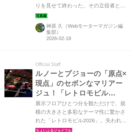
りを見せて終わった。その立役者とな
ント三昧 その3】
ったのが、50周年記念イベントとして
大々的に開催された「アルティメッ
神原 久（Webモーターマガジン編
ト・スーパーカー・ガレージ」。パ
集部）
リ・エキスポ・ポルト・ド・ヴェルサ
イユ展示センターのパビリオン4にか
つてない規模の「スーパーカー＆ハイ
Official Staff
パーカー」たちが集められた。
ルノーとプジョーの「原点×
現点」のセボンなマリアー
ジュ！「レトロモビル
2026」コンストラクターエ
展示フロアひとつ分を観ただけで、規
リア編【フランス縦断ヒス
模の大きさと多彩なテーマ性に驚かさ
れた「レトロモビル2026」。失われる
トリックカーイベント三
べきでないヘリテージと、たゆまぬ革
昧 その2】