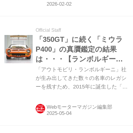
ック」とセットで愉しむ、旧車三昧の
プライベートツアー。その醍醐味を、
のんきにお伝えする。（タイトル写
Official Staff
真：展示用に半分だけレストアされた
「350GT」に続く「ミウラ
プジョー402 1938年式）
P400」の真贋鑑定の結果
は・・・【ランボルギーニ
の歴史を紡ぐPolo Storico
「アウトモビリ・ランボルギーニ」社
の歩み Part4／8】
が生み出してきた数々の名車のレガシ
ーを残すため、2015年に誕生した「ポ
ロストリコ」。その10周年を記念し、
８回に分けて同部門の事績を追ってみ
Webモーターマガジン編集部
ることにする。その4回目は
「350GT」のフルレストア、そして
「ミウラP400（車台番号3586）」の