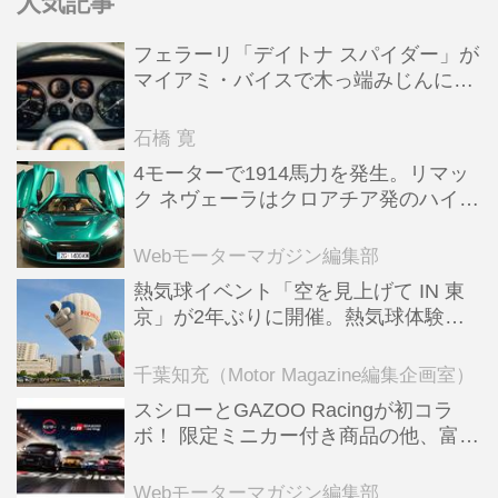
人気記事
フェラーリ「デイトナ スパイダー」が
マイアミ・バイスで木っ端みじんにな
った後「テスタロッサ」に化けた理由
石橋 寛
4モーターで1914馬力を発生。リマッ
ク ネヴェーラはクロアチア発のハイパ
ーBEV【スーパーカークロニクル・完
全版／115】
Webモーターマガジン編集部
熱気球イベント「空を見上げて IN 東
京」が2年ぶりに開催。熱気球体験搭
乗会や模型飛行機づくり教室などのコ
ンテンツも
千葉知充（Motor Magazine編集企画室）
スシローとGAZOO Racingが初コラ
ボ！ 限定ミニカー付き商品の他、富士
スピードウェイのイベント体験があた
る抽選企画などを展開
Webモーターマガジン編集部