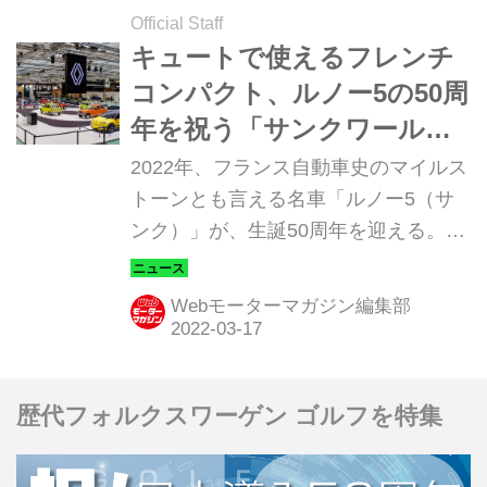
真贋鑑定へのチャレンジを中心に紹介
Official Staff
しよう。
キュートで使えるフレンチ
コンパクト、ルノー5の50周
年を祝う「サンクワール
ド」がレトロモビル2022に
2022年、フランス自動車史のマイルス
出現
トーンとも言える名車「ルノー5（サ
ンク）」が、生誕50周年を迎える。そ
れを祝福するためにルノーは、4月16
～20日にかけてパリで開催されるヒス
Webモーターマガジン編集部
トリックカーの祭典「Retromobile
2022（レトロモビル 2022）」に、魅
惑の「サンクワールド」を仕立てて公
歴代フォルクスワーゲン ゴルフを特集
開することになった。