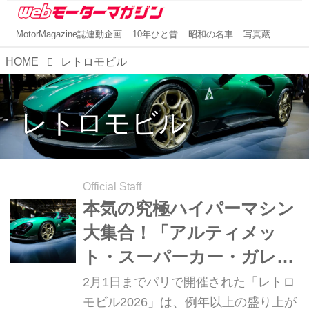
MotorMagazine誌連動企画
10年ひと昔
昭和の名車
写真蔵
HOME
レトロモビル
レトロモビル
Official Staff
本気の究極ハイパーマシン
大集合！「アルティメッ
ト・スーパーカー・ガレー
ジのけた違い」【フランス
2月1日までパリで開催された「レトロ
縦断ヒストリックカーイベ
モビル2026」は、例年以上の盛り上が