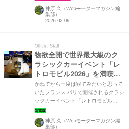
新との間をつなぐかのような多彩な
神原 久（Webモーターマガジン編
「温故知新」が、そこにはあった。今
集部）
回はフレンチブランドのコンストラク
ターエリアを中心に、メーカー出展の
見どころをお伝えしよう。
Official Staff
物欲全開で世界最大級のク
ラシックカーイベント「レ
トロモビル2026」を満喫！
【フランス縦断ヒストリッ
かねてから一度は観てみたいと思って
クカーイベント三昧 その
いたフランス パリで開催されるクラシ
ックカーイベント「レトロモビル
1】
2026」に、ついに行くことができた。
翌週にヴァランスとモナコを核に開催
神原 久（Webモーターマガジン編
される「ラリーモンテカルロ ヒストリ
集部）