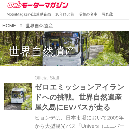
MotorMagazine誌連動企画
10年ひと昔
昭和の名車
写真蔵
HOME
世界自然遺産
世界自然遺産
Official Staff
ゼロエミッションアイラン
ドへの挑戦。世界自然遺産
屋久島にEVバスが走る
ヒョンデは、日本市場において2009年
から大型観光バス「Univers（ユニバー