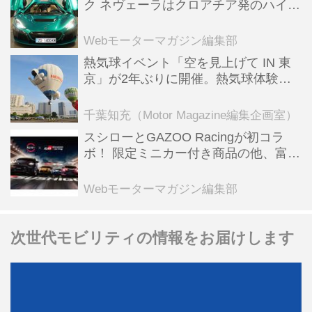
ク ネヴェーラはクロアチア発のハイパ
ーBEV【スーパーカークロニクル・完
全版／115】
Webモーターマガジン編集部
熱気球イベント「空を見上げて IN 東
京」が2年ぶりに開催。熱気球体験搭
乗会や模型飛行機づくり教室などのコ
ンテンツも
千葉知充（Motor Magazine編集企画室）
スシローとGAZOO Racingが初コラ
ボ！ 限定ミニカー付き商品の他、富士
スピードウェイのイベント体験があた
る抽選企画などを展開
Webモーターマガジン編集部
次世代モビリティの情報をお届けします