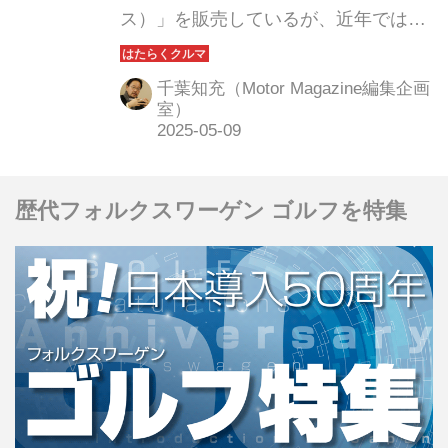
ス）」を販売しているが、近年ではこ
うしたバスのZEV（ゼロエミッション
ヴィークル）化にも積極的である。そ
千葉知充（Motor Magazine編集企画
のひとつが中型電気バス「ELEC CITY
室）
TOWN（エレクシティタウン）」だ。
今回は、ヒョンデといわさきグループ
が協定を締結し、そんな電気バスが世
歴代フォルクスワーゲン ゴルフを特集
界自然遺産 屋久島を走ることになっ
た。