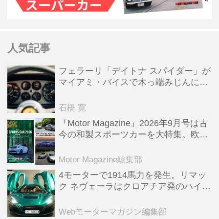
人気記事
フェラーリ「デイトナ スパイダー」が
マイアミ・バイスで木っ端みじんにな
った後「テスタロッサ」に化けた理由
石橋 寛
『Motor Magazine』2026年9月号は古
今の和製スポーツカーを大特集。欧州
スポーツ＆スーパーカー情報も満載
Motor Magazine編集部
4モーターで1914馬力を発生。リマッ
ク ネヴェーラはクロアチア発のハイパ
ーBEV【スーパーカークロニクル・完
全版／115】
Webモーターマガジン編集部