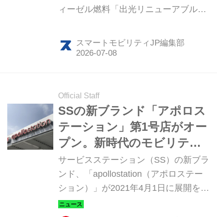
ィーゼル燃料「出光リニューアブルデ
ィーゼル（IRD）」の普及に向けた取
り組みを開始した。T2の自動運転トラ
スマートモビリティJP編集部
ックでの試験利用を通じて、給油オペ
レーションや燃料の有効性を検証す
る。
Official Staff
SSの新ブランド「アポロス
テーション」第1号店がオー
プン。新時代のモビリティ
社会を支える！
サービスステーション（SS）の新ブラ
ンド、「apollostation（アポロステー
ション）」が2021年4月1日に展開を開
始した。これは出光興産と昭和シェル
石油の統合に伴うもので、2023年末ま