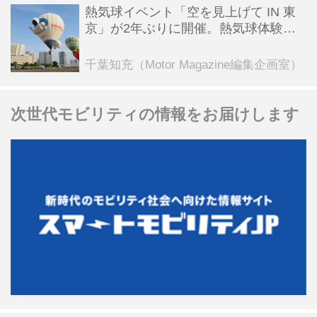
熱気球イベント「空を見上げて IN 東
京」が2年ぶりに開催。熱気球体験搭
乗会や模型飛行機づくり教室などのコ
ンテンツも
千葉知充（Motor Magazine編集企画室）
次世代モビリティの情報をお届けします