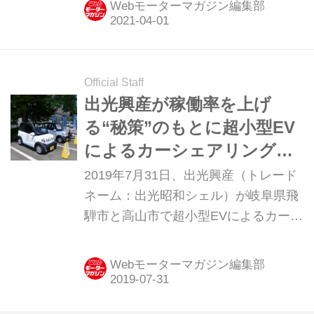
Webモーターマガジン編集部
でに出光SSとシェルSSのすべてがア
ポロステーションに切り替わることに
なる。
Official Staff
出光興産が稼働率を上げ
る“秘策”のもとに超小型EV
によるカーシェアリングの
実証実験を開始！
2019年7月31日、出光興産（トレード
ネーム：出光昭和シェル）が岐阜県飛
騨市と高山市で超小型EVによるカーシ
ェアリング事業「オートシェア」の実
証実験を8月1日から開始すると発表し
Webモーターマガジン編集部
た。