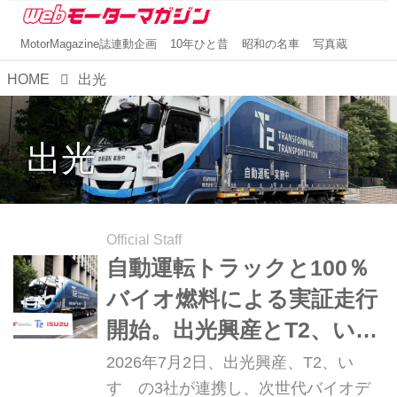
MotorMagazine誌連動企画
10年ひと昔
昭和の名車
写真蔵
HOME
出光
出光
Official Staff
自動運転トラックと100％
バイオ燃料による実証走行
開始。出光興産とT2、い
すゞが次世代バイオディー
2026年7月2日、出光興産、T2、い
ゼル燃料で連携
すゞの3社が連携し、次世代バイオデ