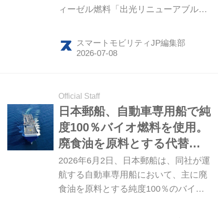
ィーゼル燃料「出光リニューアブルデ
ィーゼル（IRD）」の普及に向けた取
り組みを開始した。T2の自動運転トラ
スマートモビリティJP編集部
ックでの試験利用を通じて、給油オペ
レーションや燃料の有効性を検証す
る。
Official Staff
日本郵船、自動車専用船で純
度100％バイオ燃料を使用。
廃食油を原料とする代替燃
料を1年間継続使用
2026年6月2日、日本郵船は、同社が運
航する自動車専用船において、主に廃
食油を原料とする純度100％のバイオ
燃料（B100）の利用実証を開始したと
発表した。この実証は長期トライアル