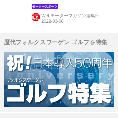
エネルギー企業のＥＮＥＯＳを迎え、
名称も「ＥＮＥＯＳ スーパー耐久シリ
Webモーターマガジン編集部
ーズ2022 Powered by Hankook」とし
たことを発表した。同シリーズは近年
カーボンニュートラル車両の参戦を積
歴代フォルクスワーゲン ゴルフを特集
極的に行っており、アジアを代表する
エネルギー企業とのタッグは脱炭素化
に向けてさらなる発展を予感させる協
定となった。