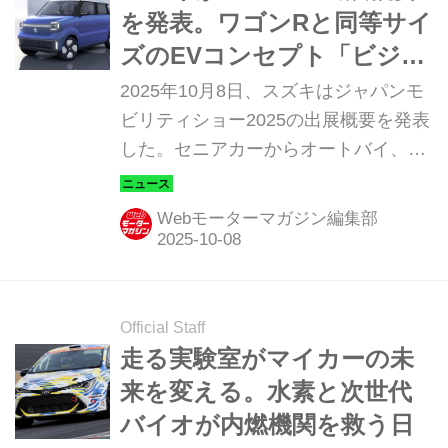
術の実証など、独自の進化はますます
を発表。ワゴンRと同等サイ
加速する。（写真：伊藤嘉啓）
ズのEVコンセプト「ビジョ
ン eスカイ」、2026年度内
2025年10月8日、スズキはジャパンモ
の量産化か
ビリティショー2025の出展概要を発表
した。セニアカーからオートバイ、船
外機までさまざまなモビリティを開
発・販売するスズキだが、四輪自動車
Webモーターマガジン編集部
のジャンルでは参考出品車を2台、市
販予定車を4台など合計8台が出品され
る。
Official Staff
走る実験室がマイカーの未
来を変える。水素と次世代
バイオが内燃機関を救う日