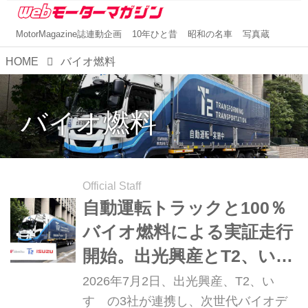
MotorMagazine誌連動企画
10年ひと昔
昭和の名車
写真蔵
HOME
バイオ燃料
バイオ燃料
Official Staff
自動運転トラックと100％
バイオ燃料による実証走行
開始。出光興産とT2、い
すゞが次世代バイオディー
2026年7月2日、出光興産、T2、い
ゼル燃料で連携
すゞの3社が連携し、次世代バイオデ