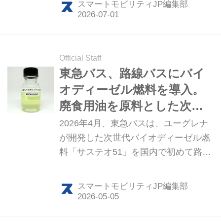
スマートモビリティJP編集部
として1年間実施され、船舶機器への
影響や運用上の安全性が検証されると
いう。
Official Staff
東急バス、路線バスにバイ
オディーゼル燃料を導入。
廃食用油を原料とした次世
代バイオ燃料「サステオ
2026年4月、東急バスは、ユーグレナ
51」を使用
が開発した次世代バイオディーゼル燃
料「サステオ51」を国内で初めて路線
バスに導入した。「サステオ51」は使
用済み食用油を原料としたHVOを51%
スマートモビリティJP編集部
混合し、既存のディーゼル車や設備を
そのまま活用できるドロップイン型燃