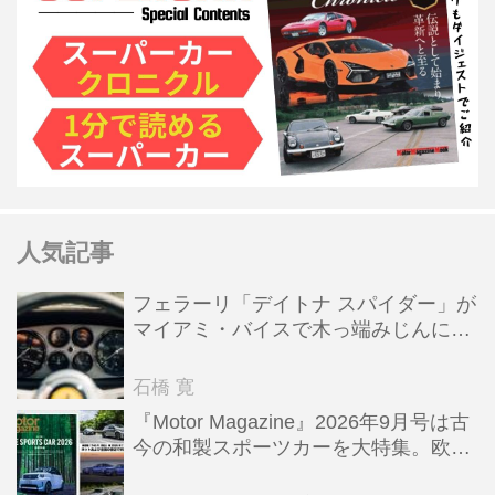
人気記事
フェラーリ「デイトナ スパイダー」が
マイアミ・バイスで木っ端みじんにな
った後「テスタロッサ」に化けた理由
石橋 寛
『Motor Magazine』2026年9月号は古
今の和製スポーツカーを大特集。欧州
スポーツ＆スーパーカー情報も満載