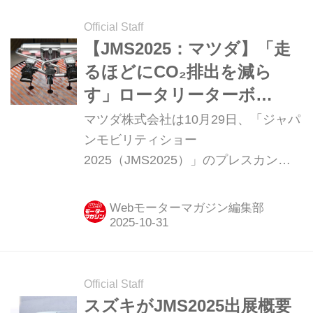
料だ。 軽油を代替する次世代バイオ燃
料、サステオ51の導入が広がる 「サス
Official Staff
テオ51」は、ユーグレナ社が展開する
【JMS2025：マツダ】「走
次世代バイオディーゼル燃料ブランド
るほどにCO₂排出を減ら
「サステオ」のラインアップのひと
す」ロータリーターボ
つ。主に使用済み食用油を原料とした
PHEV「MAZDA VISION X-
マツダ株式会社は10月29日、「ジャパ
HVO（Hydrotreated Vegetable Oil：水
COUPE」を世界初披露
ンモビリティショー
素化植物油）を51％混合した燃料だ。
2025（JMS2025）」のプレスカンフ
軽油と同等の性質を持つため、既存...
ァレンスにおいて、2台のビジョンモ
デル、「MAZDA VISION X-COUPEと
Webモーターマガジン編集部
「MAZDA VISION X-COMPACT」を世
界で初めて公開した。新たなブランド
シンボルと共に掲げられた出展テーマ
は「走る歓びは、地球を笑顔にす
Official Staff
る」。大気中のCO2を削減できる新技
スズキがJMS2025出展概要