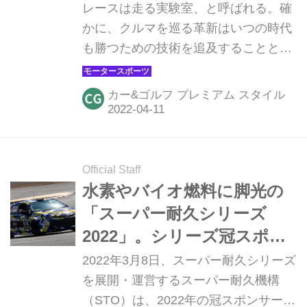
レースは走る実験室、と呼ばれる。確
かに、クルマを巡る革新はいつの時代
も勝つための技術を追及することと、
強くかかわり続けてきた。そして今、
やっぱりレースの世界で新しい時代が
カー&ゴルフ プレミアム スタイル
芽生えようとしている。ナンバーがつ
いていない闘うマシンたちの革新が、
愛車の未来に大きな影響を与えようと
している・・・そのカギを握るのが水
Official Staff
素と次世代バイオ、ふたつのクリーン
水素やバイオ燃料に脚光の
燃料だ。
「スーパー耐久シリーズ
2022」。シリーズ冠スポン
サーにエネオス（ＥＮＥＯ
2022年3月8日、スーパー耐久シリーズ
Ｓ）が決定
を展開・運営するスーパー耐久機構
（STO）は、2022年の冠スポンサーに