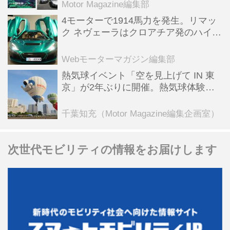
Motor Magazine編集部
4モーターで1914馬力を発生。リマッ
ク ネヴェーラはクロアチア発のハイパ
ーBEV【スーパーカークロニクル・完
全版／115】
Webモーターマガジン編集部
熱気球イベント「空を見上げて IN 東
京」が2年ぶりに開催。熱気球体験搭
乗会や模型飛行機づくり教室などのコ
ンテンツも
千葉知充（Motor Magazine編集企画室）
次世代モビリティの情報をお届けします