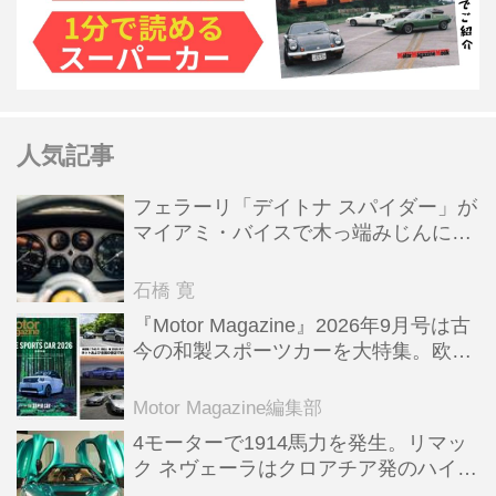
人気記事
フェラーリ「デイトナ スパイダー」が
マイアミ・バイスで木っ端みじんにな
った後「テスタロッサ」に化けた理由
石橋 寛
『Motor Magazine』2026年9月号は古
今の和製スポーツカーを大特集。欧州
スポーツ＆スーパーカー情報も満載
Motor Magazine編集部
4モーターで1914馬力を発生。リマッ
ク ネヴェーラはクロアチア発のハイパ
ーBEV【スーパーカークロニクル・完