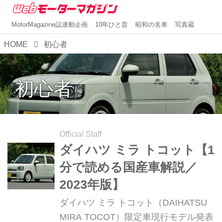
MotorMagazine誌連動企画
10年ひと昔
昭和の名車
写真蔵
HOME
初心者
初心者
Official Staff
ダイハツ ミラ トコット【1
分で読める国産車解説／
2023年版】
ダイハツ ミラ トコット（DAIHATSU
MIRA TOCOT）限定車現行モデル発表