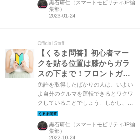
黒石研仁（スマートモビリティJP編
新卒新米ロードスター乗りの筆者が、
集部）
レーシングドライバーの眞田拓海先生
による正しいMT車運転レッスンを受
けてきたので、そのレポート記事をど
Official Staff
うぞ。
【くるま問答】初心者マー
クを貼る位置は膝からガラ
スの下まで！フロントガラ
スに貼るのは禁止
免許を取得したばかりの人は、いよい
よ自分のクルマを運転できるとワクワ
クしていることでしょう。しかし、免
許を取って1年間は「初心者マークを
つける義務」と、「交通違反のペナル
黒石研仁（スマートモビリティJP編
ティが重い」ということをお忘れな
集部）
く。