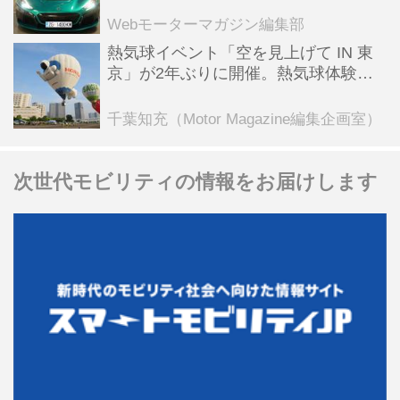
全版／115】
Webモーターマガジン編集部
熱気球イベント「空を見上げて IN 東
京」が2年ぶりに開催。熱気球体験搭
乗会や模型飛行機づくり教室などのコ
ンテンツも
千葉知充（Motor Magazine編集企画室）
次世代モビリティの情報をお届けします