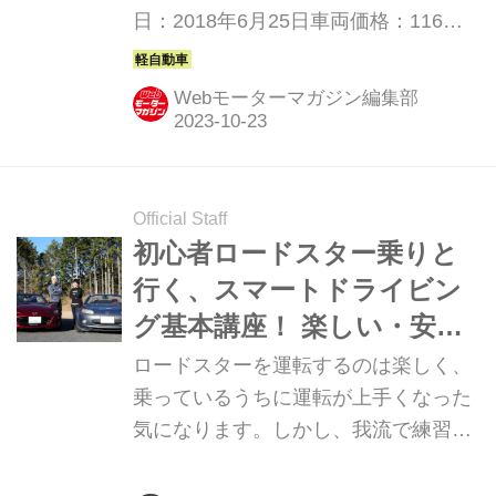
日：2018年6月25日車両価格：116万
2700円〜138万6000円
Webモーターマガジン編集部
Official Staff
初心者ロードスター乗りと
行く、スマートドライビン
グ基本講座！ 楽しい・安
全・スマートな運転のコツ
ロードスターを運転するのは楽しく、
とは
乗っているうちに運転が上手くなった
気になります。しかし、我流で練習す
るだけだと間違いを正してもらえず、
いつか大変なことになるかも・・・。