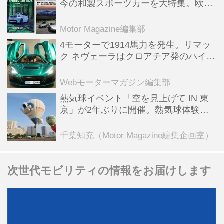
今の和製スポーツカーを大特集。欧州
スポーツ＆スーパーカー情報も満載
Motor Magazine編集部
4モーターで1914馬力を発生。リマッ
ク ネヴェーラはクロアチア発のハイパ
ーBEV【スーパーカークロニクル・完
全版／115】
Webモーターマガジン編集部
熱気球イベント「空を見上げて IN 東
京」が2年ぶりに開催。熱気球体験搭
乗会や模型飛行機づくり教室などのコ
ンテンツも
千葉知充（Motor Magazine編集企画室）
次世代モビリティの情報をお届けします