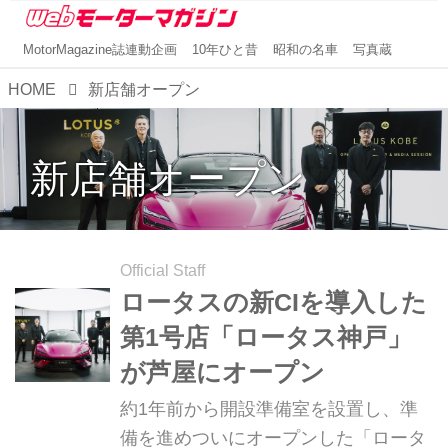
MotorMagazine誌連動企画
10年ひと昔
昭和の名車
写真蔵
HOME
新店舗オープン
新店舗オープン
Official Staff
ロータスの新CIを導入した
第1号店「ロータス神戸」
が芦屋にオープン
約1年前から開設準備室を設置し、準
備を進めついにオープンした「ロータ