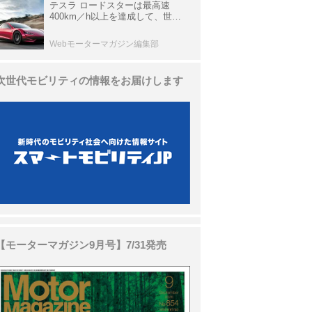
テスラ ロードスターは最高速
400km／h以上を達成して、世界
最速を目指すハイパーEV【スーパ
ーカークロニクル・完全版／
Webモーターマガジン編集部
113】
次世代モビリティの情報をお届けします
【モーターマガジン9月号】7/31発売