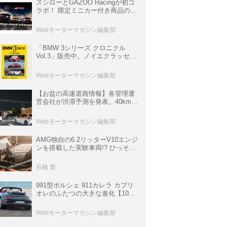
スシローとGAZOO Racingが初コ
ラボ！ 限定ミニカー付き商品の
他、富士スピードウェイのイベン
ト体験があたる抽選企画などを展
Webモーターマガジン編集部
開
「BMW 3シリーズ クロニクル
Vol.3」販売中。ノイエクラッセか
ら3シリーズへ、誕生50周年記念
ムック
Webモーターマガジン編集部
【お盆の高速道路情報】各管理運
営会社が渋滞予測を発表。40km以
上の渋滞を予測されている道が複
数ある
Webモーターマガジン編集部
AMG独自の6.2リッターV10エンジ
ンを搭載した実験車両!? ひっそり
生き残っていた「CLK DTM AMG
P900 プロトタイプ」とは
石橋 寛
991型ポルシェ 911カレラ カブリ
オレのふたつの大きな進化【10年
ひと昔の新車】
Webモーターマガジン編集部