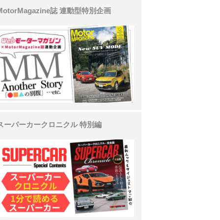
MotorMagazine誌 連動型特別企画
スーパーカークロニクル 特別編