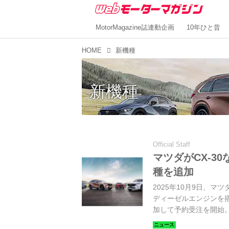
MotorMagazine誌連動企画
10年ひと昔
HOME
新機種
新機種
Official Staff
マツダがCX-3
種を追加
2025年10月9日、マツ
ディーゼルエンジンを搭載
加して予約受注を開始