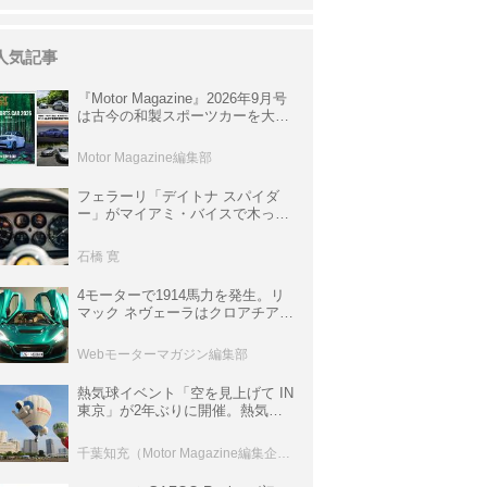
人気記事
『Motor Magazine』2026年9月号
は古今の和製スポーツカーを大特
集。欧州スポーツ＆スーパーカー
情報も満載
Motor Magazine編集部
フェラーリ「デイトナ スパイダ
ー」がマイアミ・バイスで木っ端
みじんになった後「テスタロッ
サ」に化けた理由
石橋 寛
4モーターで1914馬力を発生。リ
マック ネヴェーラはクロアチア発
のハイパーBEV【スーパーカーク
ロニクル・完全版／115】
Webモーターマガジン編集部
熱気球イベント「空を見上げて IN
東京」が2年ぶりに開催。熱気球
体験搭乗会や模型飛行機づくり教
室などのコンテンツも
千葉知充（Motor Magazine編集企画室）