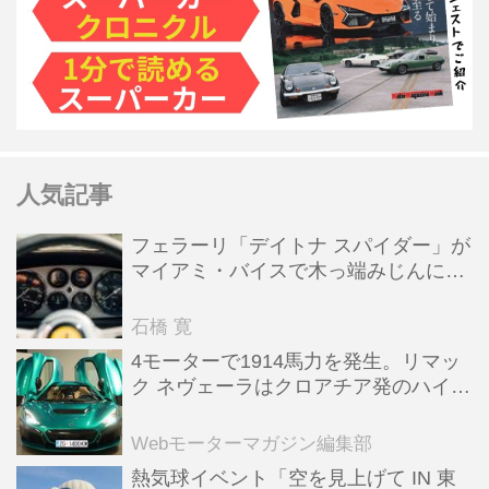
人気記事
フェラーリ「デイトナ スパイダー」が
マイアミ・バイスで木っ端みじんにな
った後「テスタロッサ」に化けた理由
石橋 寛
4モーターで1914馬力を発生。リマッ
ク ネヴェーラはクロアチア発のハイパ
ーBEV【スーパーカークロニクル・完
全版／115】
Webモーターマガジン編集部
熱気球イベント「空を見上げて IN 東