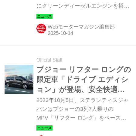
にクリーンディーゼルエンジンを搭載
した「XD ドライブエディション
（Drive Edition）」などを追加して予
Webモーターマガジン編集部
約受注を開始。販売開始は同年10月中
旬以降に順次行われる予定だ。
Official Staff
プジョー リフター ロングの
限定車「ドライブ エディシ
ョン」が登場、安全快適装
備を強化
2023年10月5日、ステランティスジャ
パンはプジョーの3列7人乗りの
MPV「リフター ロング」をベース
に、安全性や利便性を高める特別装備
を追加した限定車「リフター ロング