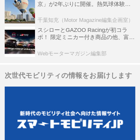
京」が2年ぶりに開催。熱気球体験搭
乗会や模型飛行機づくり教室などのコ
ンテンツも
千葉知充（Motor Magazine編集企画室）
スシローとGAZOO Racingが初コラ
ボ！ 限定ミニカー付き商品の他、富士
スピードウェイのイベント体験があた
る抽選企画などを展開
Webモーターマガジン編集部
次世代モビリティの情報をお届けします