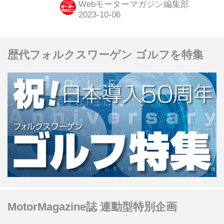
Webモーターマガジン編集部
GT ドライブ エディション（Rifter
Long GT Drive Edition）」を発表し、
160台限定で全国のプジョー正規ディ
歴代フォルクスワーゲン ゴルフを特集
ーラーで販売を開始した。車両価格
（税込み）は469万円。
MotorMagazine誌 連動型特別企画