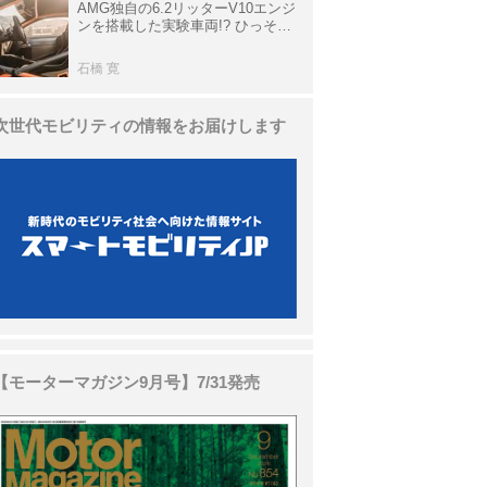
AMG独自の6.2リッターV10エンジ
ンを搭載した実験車両!? ひっそり
生き残っていた「CLK DTM AMG
P900 プロトタイプ」とは
石橋 寛
次世代モビリティの情報をお届けします
【モーターマガジン9月号】7/31発売