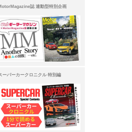
MotorMagazine誌 連動型特別企画
スーパーカークロニクル 特別編