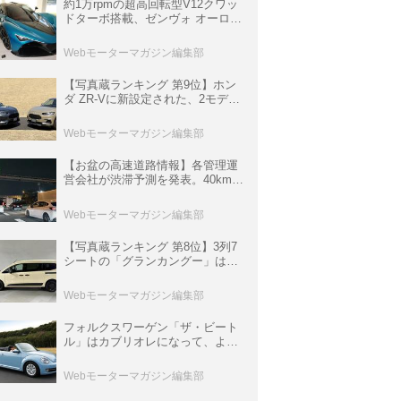
約1万rpmの超高回転型V12クワッ
ドターボ搭載、ゼンヴォ オーロラ
は100台限定、デンマーク発のハ
イパーカー【スーパーカークロニ
Webモーターマガジン編集部
クル・完全版／116】
【写真蔵ランキング 第9位】ホン
ダ ZR-Vに新設定された、2モデル
の特別仕様車「クロスツーリン
グ」と「ブラックスタイル」
Webモーターマガジン編集部
【お盆の高速道路情報】各管理運
営会社が渋滞予測を発表。40km以
上の渋滞を予測されている道が複
数ある
Webモーターマガジン編集部
【写真蔵ランキング 第8位】3列7
シートの「グランカングー」は、
欧州仕様にはないダブルバックド
ア＆ブラックバンパーの組み合わ
Webモーターマガジン編集部
せ
フォルクスワーゲン「ザ・ビート
ル」はカブリオレになって、より
スタイリッシュになった【10年ひ
と昔の新車】
Webモーターマガジン編集部