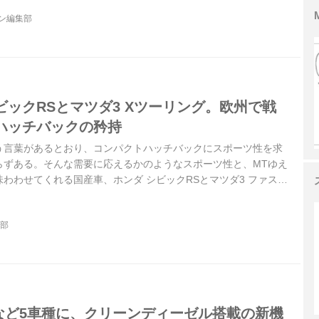
ジン編集部
ビックRSとマツダ3 Xツーリング。欧州で戦
ハッチバックの矜持
う言葉があるとおり、コンパクトハッチバックにスポーツ性を求
らずある。そんな需要に応えるかのようなスポーツ性と、MTゆえ
わわせてくれる国産車、ホンダ シビックRSとマツダ3 ファスト
れ出し、それぞれの愉しさを探求した。（Motor Magazine
文：島下泰久、写真：平野 陽、根本貴正）
集部
0など5車種に、クリーンディーゼル搭載の新機