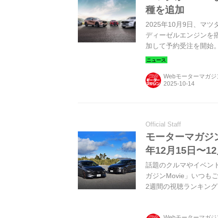
種を追加
2025年10月9日、マツ
ディーゼルエンジンを搭載
加して予約受注を開始
Webモーターマガ
Official Staff
モーターマガジンM
年12月15日〜1
話題のクルマやイベント
ガジンMovie」いつ
2週間の視聴ランキング
Webモーターマガ