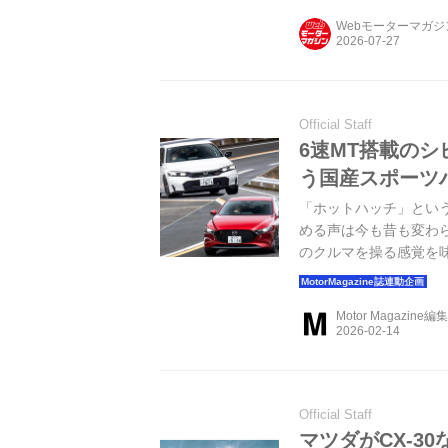
Webモーターマガ
Official Staff
6速MT搭載のシ
う国産スポーツ
「ホットハッチ」とい
める声は今も昔も変わ
のクルマを操る感覚を味
バック Xツーリングを連
2025年5月号より／
Motor Magazine編
Official Staff
マツダがCX-3