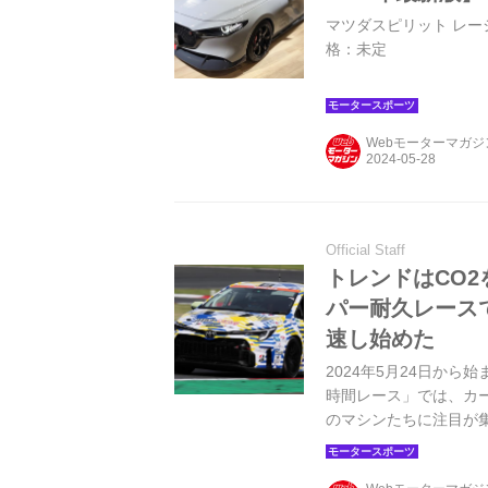
マツダスピリット レーシン
格：未定
Webモーターマガ
Official Staff
トレンドはCO
パー耐久レース
速し始めた
2024年5月24日から始
時間レース」では、カー
のマシンたちに注目が
なる・・・そんな夢の