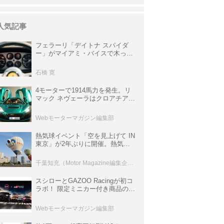
人気記事
フェラーリ「デイトナ スパイダ
ー」がマイアミ・バイスで木っ端
みじんになった後「テスタロッ
サ」に化けた理由
石橋 寛
4モーターで1914馬力を発生。リ
マック ネヴェーラはクロアチア発
のハイパーBEV【スーパーカーク
ロニクル・完全版／115】
Webモーターマガジン編集部
熱気球イベント「空を見上げて IN
東京」が2年ぶりに開催。熱気球
体験搭乗会や模型飛行機づくり教
室などのコンテンツも
千葉知充（Motor Magazine編集企画室）
スシローとGAZOO Racingが初コ
ラボ！ 限定ミニカー付き商品の
他、富士スピードウェイのイベン
ト体験があたる抽選企画などを展
Webモーターマガジン編集部
開