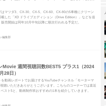
ダはマツダ3、CX-30、CX-5、CX-60、CX-80の5車種にクリーン
した「XD ドライブエディション（Drive Edition）」などを追
。販売開始は同年10月中旬以降に順次行われる予定だ。
ジン編集部
ovie 週間視聴回数BEST5 プラス1（2024
2月28日）
を動画レポートでお届けするYouTubeチャンネル「モーターマ
もご視聴いただきありがとうございます。こちらのコーナーでは直近
 ベスト5と、動画制作班おすすめの1本を紹介していきます。
ジン編集部