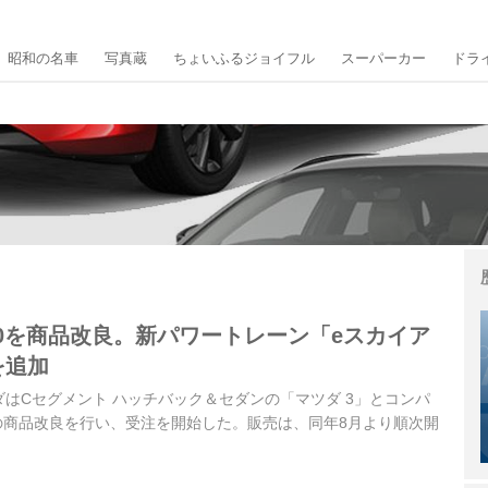
昭和の名車
写真蔵
ちょいふるジョイフル
スーパーカー
ドラ
-30を商品改良。新パワートレーン「eスカイア
を追加
ツダはCセグメント ハッチバック＆セダンの「マツダ 3」とコンパ
0」の商品改良を行い、受注を開始した。販売は、同年8月より順次開