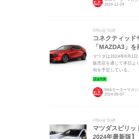
Official Staff
コネクティッド
「MAZDA3」
マツダは2024年8月1
販売店を通じて本日より
旬を予定している。
Webモーターマガ
Official Staff
マツダスピリット
2024年最新版】