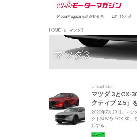
MotorMagazine誌連動企画
10年ひと昔
HOME
マツダ3
マツダ3
Official Staff
マツダ 3とCX
クティブ 2.5」
2026年7月23日、マ
クトSUVの「CX-3
始する。