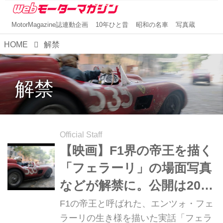
MotorMagazine誌連動企画
10年ひと昔
昭和の名車
写真蔵
HOME
解禁
解禁
Official Staff
【映画】F1界の帝王を描く
「フェラーリ」の場面写真
などが解禁に。公開は2024
年7月5日！
F1の帝王と呼ばれた、エンツォ・フェ
ラーリの生き様を描いた実話「フェラ