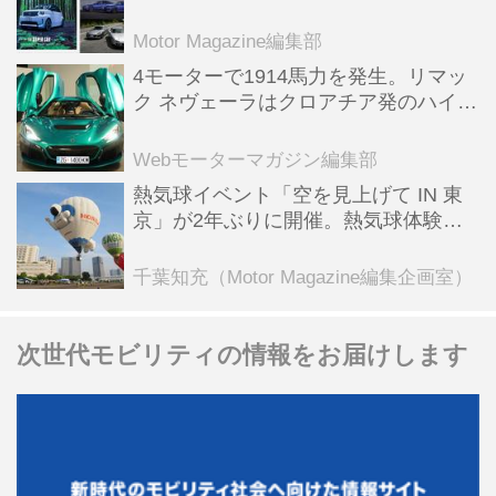
スポーツ＆スーパーカー情報も満載
Motor Magazine編集部
4モーターで1914馬力を発生。リマッ
ク ネヴェーラはクロアチア発のハイパ
ーBEV【スーパーカークロニクル・完
全版／115】
Webモーターマガジン編集部
熱気球イベント「空を見上げて IN 東
京」が2年ぶりに開催。熱気球体験搭
乗会や模型飛行機づくり教室などのコ
ンテンツも
千葉知充（Motor Magazine編集企画室）
次世代モビリティの情報をお届けします