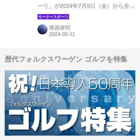
ーリ」が2024年7月5日（金）から全国
公開されることは以前に当Webモータ
ーマガジンでも紹介したが、今回、場
篠原政明
面写真などが解禁されたので、あらた
めて紹介しておこう。（Ⓒ2023
MOTO PICTURES, LLC. STX
歴代フォルクスワーゲン ゴルフを特集
FINANCING, LLC. ALL RIGHTS
RESERVED.）