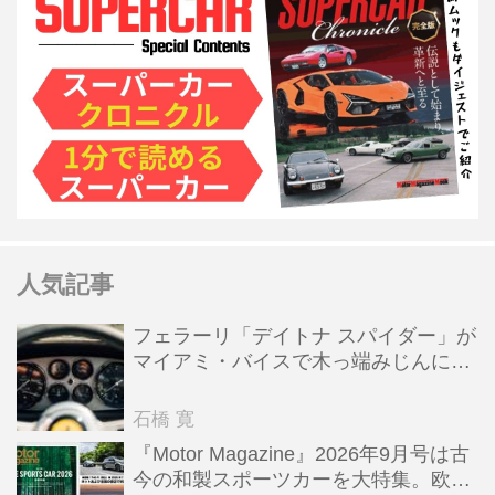
人気記事
フェラーリ「デイトナ スパイダー」が
マイアミ・バイスで木っ端みじんにな
った後「テスタロッサ」に化けた理由
石橋 寛
『Motor Magazine』2026年9月号は古
今の和製スポーツカーを大特集。欧州