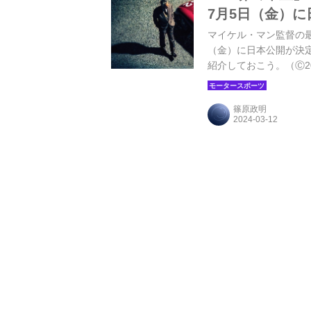
7月5日（金）
マイケル・マン監督の最新
（金）に日本公開が決
紹介しておこう。（Ⓒ2023 M
RIGHTS RESERVED.
篠原政明