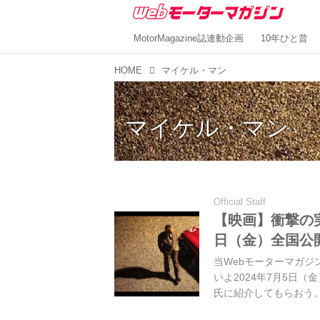
MotorMagazine誌連動企画
10年ひと昔
HOME
マイケル・マン
マイケル・マン
Official Staff
【映画】衝撃の実
日（金）全国公
当Webモーターマガ
いよ2024年7月5日
氏に紹介してもらおう。（Ⓒ202
RIGHTS RESERVED.