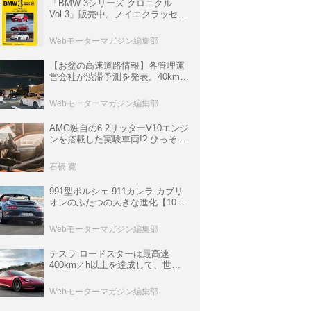
「BMW 3シリーズ クロニクル
Vol.3」販売中。ノイエクラッセか
ら3シリーズへ、誕生50周年記念
ムック
Webモーターマガジン編集部
【お盆の高速道路情報】各管理運
営会社が渋滞予測を発表。40km以
上の渋滞を予測されている道が複
数ある
Webモーターマガジン編集部
AMG独自の6.2リッターV10エンジ
ンを搭載した実験車両!? ひっそり
生き残っていた「CLK DTM AMG
P900 プロトタイプ」とは
石橋 寛
991型ポルシェ 911カレラ カブリ
オレのふたつの大きな進化【10年
ひと昔の新車】
Webモーターマガジン編集部
テスラ ロードスターは最高速
400km／h以上を達成して、世界
最速を目指すハイパーEV【スーパ
ーカークロニクル・完全版／
Webモーターマガジン編集部
113】