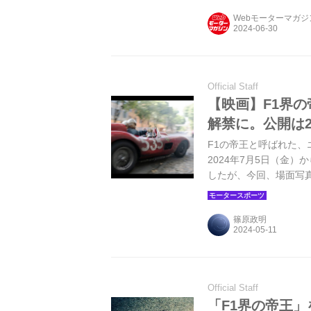
Webモーターマガ
Official Staff
【映画】F1界
解禁に。公開は2
F1の帝王と呼ばれた
2024年7月5日（金
したが、今回、場面写真
MOTO PICTURES, LLC
篠原政明
Official Staff
「F1界の帝王」