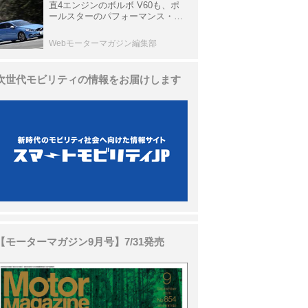
直4エンジンのボルボ V60も、ポ
ールスターのパフォーマンス・パ
ッケージでパワーアップ【10年ひ
と昔の新車】
Webモーターマガジン編集部
次世代モビリティの情報をお届けします
【モーターマガジン9月号】7/31発売