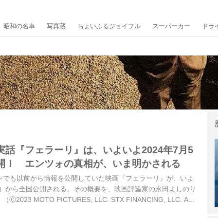
昭和の名車
写真蔵
ちょいふるジョイフル
スーパーカー
ドラ
話『フェラーリ』は、いよいよ2024年7月5
開！ エンツォの真相が、いま明かされる
ジンでも以前から情報を公開していた映画『フェラーリ』が、いよ
（金）から全国公開される。その概要を、映画評論家の永田よしのり
3 MOTO PICTURES, LLC. STX FINANCING, LLC. ALL
）