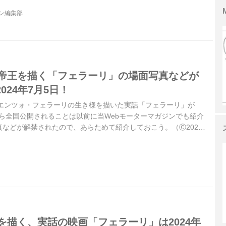
ジン編集部
の帝王を描く「フェラーリ」の場面写真などが
024年7月5日！
、エンツォ・フェラーリの生き様を描いた実話「フェラーリ」が
）から全国公開されることは以前に当Webモーターマガジンでも紹介
などが解禁されたので、あらためて紹介しておこう。（Ⓒ2023
. STX FINANCING, LLC. ALL RIGHTS RESERVED.）
を描く、実話の映画「フェラーリ」は2024年