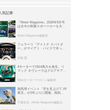
人気記事
『Motor Magazine』2026年9月号
は古今の和製スポーツカーを大特
集。欧州スポーツ＆スーパーカー
情報も満載
Motor Magazine編集部
フェラーリ「デイトナ スパイダ
ー」がマイアミ・バイスで木っ端
みじんになった後「テスタロッ
サ」に化けた理由
石橋 寛
4モーターで1914馬力を発生。リ
マック ネヴェーラはクロアチア発
のハイパーBEV【スーパーカーク
ロニクル・完全版／115】
Webモーターマガジン編集部
熱気球イベント「空を見上げて IN
東京」が2年ぶりに開催。熱気球
体験搭乗会や模型飛行機づくり教
室などのコンテンツも
千葉知充（Motor Magazine編集企画室）