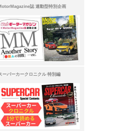
MotorMagazine誌 連動型特別企画
スーパーカークロニクル 特別編