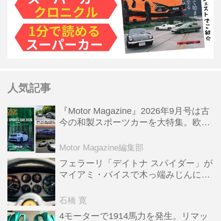
人気記事
『Motor Magazine』2026年9月号は古
今の和製スポーツカーを大特集。欧州
スポーツ＆スーパーカー情報も満載
Motor Magazine編集部
フェラーリ「デイトナ スパイダー」が
マイアミ・バイスで木っ端みじんにな
った後「テスタロッサ」に化けた理由
石橋 寛
4モーターで1914馬力を発生。リマッ