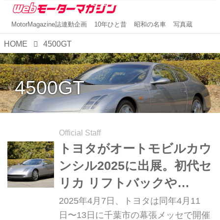
MotorMagazine誌連動企画
10年ひと昔
昭和の名車
写真蔵
HOME
4500GT
4500GT
Official Staff
トヨタがオートモビルカウ
ンシル2025に出展。初代セ
リカ リフトバックや
4500GTが見られる！
2025年4月7日、トヨタは同年4月11
日〜13日に千葉市の幕張メッセで開催