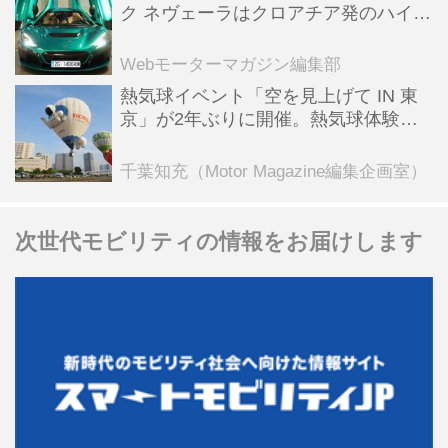
ク ネヴェーラはクロアチア発のハイパ
ーBEV【スーパーカークロニクル・完
全版／115】
Webモーターマガジン編集部
熱気球イベント「空を見上げて IN 東
京」が2年ぶりに開催。熱気球体験搭
乗会や模型飛行機づくり教室などのコ
ンテンツも
千葉知充（Motor Magazine編集企画室）
次世代モビリティの情報をお届けします