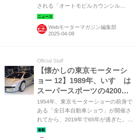
される「オートモビルカウンシル
（AUTOMOBILE COUNCIL）」に出展
するが、その内容を発表した。
Webモーターマガジン編集部
Official Staff
【懐かしの東京モーターシ
ョー 12】1989年、いすゞは
スーパースポーツの4200R
でイメージアップ
1954年、東京モーターショーの前身で
ある「全日本自動車ショウ」が開催さ
れてから、2019年で65年が過ぎた。そ
んな東京モーターショーの歩みを、当
時のニューモデルやコンセプトカーな