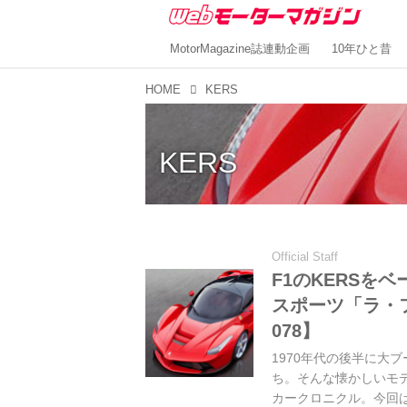
MotorMagazine誌連動企画
10年ひと昔
HOME
KERS
KERS
Official Staff
F1のKERSを
スポーツ「ラ・
078】
1970年代の後半に大
ち。そんな懐かしいモ
カークロニクル。今回