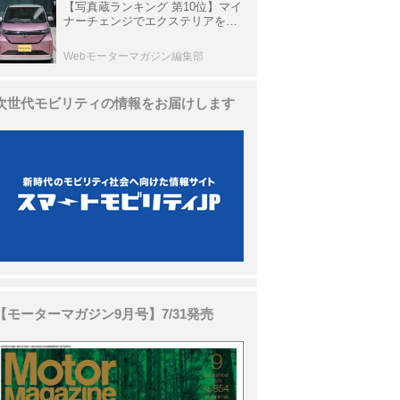
【写真蔵ランキング 第10位】マイ
ナーチェンジでエクステリアを刷
新、使い勝手も向上した「日産 サ
クラ」
Webモーターマガジン編集部
次世代モビリティの情報をお届けします
【モーターマガジン9月号】7/31発売