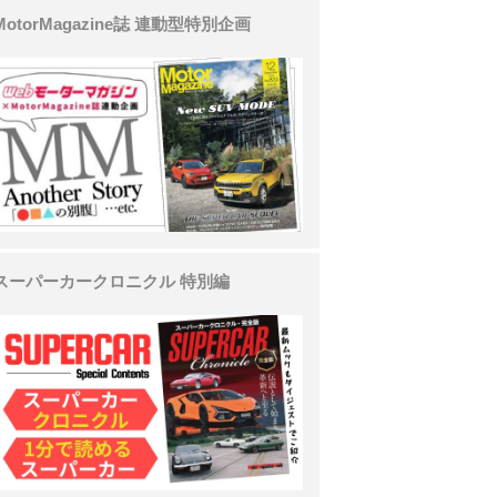
MotorMagazine誌 連動型特別企画
スーパーカークロニクル 特別編