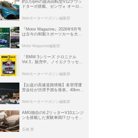
約1万rpmの超高回転型V12クワッ
ドターボ搭載、ゼンヴォ オーロラ
は100台限定、デンマーク発のハ
イパーカー【スーパーカークロニ
Webモーターマガジン編集部
クル・完全版／116】
『Motor Magazine』2026年9月号
は古今の和製スポーツカーを大特
集。欧州スポーツ＆スーパーカー
情報も満載
Motor Magazine編集部
「BMW 3シリーズ クロニクル
Vol.3」販売中。ノイエクラッセか
ら3シリーズへ、誕生50周年記念
ムック
Webモーターマガジン編集部
【お盆の高速道路情報】各管理運
営会社が渋滞予測を発表。40km以
上の渋滞を予測されている道が複
数ある
Webモーターマガジン編集部
AMG独自の6.2リッターV10エンジ
ンを搭載した実験車両!? ひっそり
生き残っていた「CLK DTM AMG
P900 プロトタイプ」とは
石橋 寛