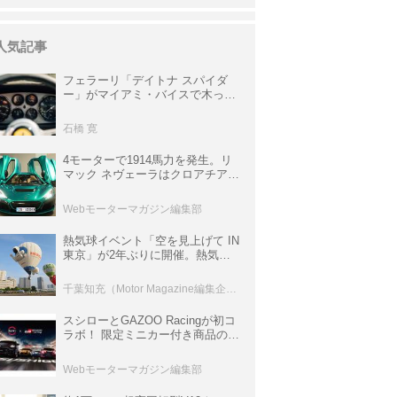
人気記事
フェラーリ「デイトナ スパイダ
ー」がマイアミ・バイスで木っ端
みじんになった後「テスタロッ
サ」に化けた理由
石橋 寛
4モーターで1914馬力を発生。リ
マック ネヴェーラはクロアチア発
のハイパーBEV【スーパーカーク
ロニクル・完全版／115】
Webモーターマガジン編集部
熱気球イベント「空を見上げて IN
東京」が2年ぶりに開催。熱気球
体験搭乗会や模型飛行機づくり教
室などのコンテンツも
千葉知充（Motor Magazine編集企画室）
スシローとGAZOO Racingが初コ
ラボ！ 限定ミニカー付き商品の
他、富士スピードウェイのイベン
ト体験があたる抽選企画などを展
Webモーターマガジン編集部
開