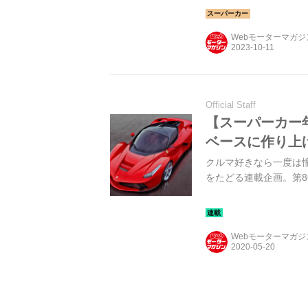
Webモーターマガ
Official Staff
【スーパーカー年
ベースに作り上
クルマ好きなら一度は
をたどる連載企画。第8
Webモーターマガ