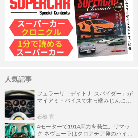
人気記事
フェラーリ「デイトナ スパイダー」が
マイアミ・バイスで木っ端みじんにな
った後「テスタロッサ」に化けた理由
石橋 寛
4モーターで1914馬力を発生。リマッ
ク ネヴェーラはクロアチア発のハイパ