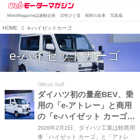
MotorMagazine誌連動企画
10年ひと昔
昭和の名車
写真蔵
HOME
e-ハイゼットカーゴ
e-ハイゼットカーゴ
Official Staff
ダイハツ初の量産BEV、乗
用の「e-アトレー」と商用
の「e-ハイゼット カーゴ」
を発売。航続距離の長さに
2026年2月2日、ダイハツ工業は軽商用
強み
車「ハイゼット カーゴ」と「アトレ