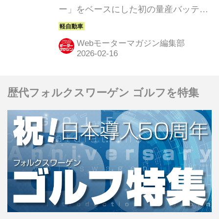
ー」をベースにした初の量産バッテリ
ーEV「e-ハイゼット カーゴ」と「e-ア
トレー」を発売した。航続距離
Webモーターマガジン編集部
257km、車両価格は「e-ハイゼット カ
ーゴ」が314万6000円、「e-アトレ
ー」が346万5000円。
歴代フォルクスワーゲン ゴルフを特集