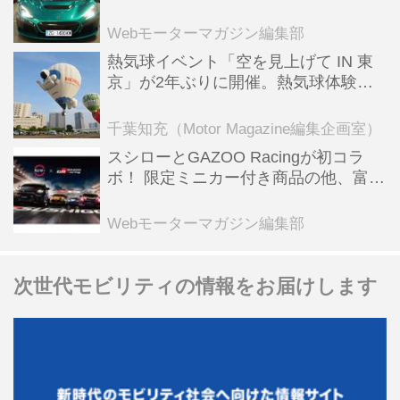
ーBEV【スーパーカークロニクル・完
全版／115】
Webモーターマガジン編集部
熱気球イベント「空を見上げて IN 東
京」が2年ぶりに開催。熱気球体験搭
乗会や模型飛行機づくり教室などのコ
ンテンツも
千葉知充（Motor Magazine編集企画室）
スシローとGAZOO Racingが初コラ
ボ！ 限定ミニカー付き商品の他、富士
スピードウェイのイベント体験があた
る抽選企画などを展開
Webモーターマガジン編集部
次世代モビリティの情報をお届けします