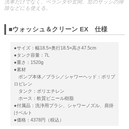
洗車だけでなく、ベランダや玄関、窓のサッシの掃
除などにも使える。
■ウォッシュ＆クリーン EX 仕様
●サイズ：幅18.5×奥行18.5×高さ47.5cm
●タンク容量：7L
●重さ：1520g
●素材
ポンプ本体／ブラシ／シャワーヘッド：ポリプ
ロピレン
タンク：ポリエチレン
ホース：軟質ビニール樹脂
●付属品：洗浄用ブラシ、シャワーノズル、肩掛
けベルト
●価格：4378円（税込）