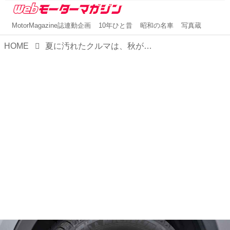
MotorMagazine誌連動企画
10年ひと昔
昭和の名車
写真蔵
HOME
夏に汚れたクルマは、秋が来る前に「ウォッシュ＆クリーン EX」でキレイにしておきたい！【MMスタイル コレクション】