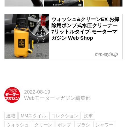
ウォッシュ&クリーンEX お掃
除用ポンプ式水圧クリーナー
7リットルタイプ-モーターマ
ガジン Web Shop
■お届けについて
mm-style.jp
こちらの商品は、メーカー在庫品
のため3〜5日営業日で発送予定で
す。
※メーカー欠品の場合は、上記日
程での発送ができません。予めご
2022-08-19
了承ください。
Webモーターマガジン編集部
■水圧を高め放水するポンプ式ク
リーナー。
■5種類の水流を放つシャワーヘッ
連載
MMスタイル
コレクション
洗車
ドとブラシが付属。
ウォッシュ
クリーン
ポンプ
ブラシ
シャワー
■タンク容量は7リットル、ご家庭