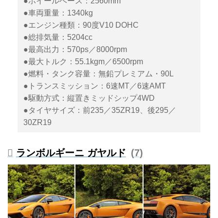
●ホイールベース：2560mm
●車両重量：1340kg
●エンジン種類：90度V10 DOHC
●総排気量：5204cc
●最高出力：570ps／8000rpm
●最大トルク：55.1kgm／6500rpm
●燃料・タンク容量：無鉛プレミアム・90L
●トランスミッション：6速MT／6速AMT
●駆動方式：縦置きミッドシップ4WD
●タイヤサイズ：前235／35ZR19、後295／
30ZR19
ランボルギーニ ガヤルド
7