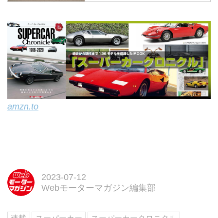
Magazine」を発行するモーター
マガジン社が運営する、カーライ
フがもっと楽しくなる自動車情報
メディアです。自動車業界に詳し
い専門誌編集者がわかりやすく解
説します。
amzn.to
2023-07-12
Webモーターマガジン編集部