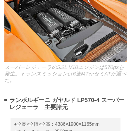
スーパーレジェーラの5.2L V10エンジンは570psを
発生。トランスミッションは6速MTかセミATが選べ
た。
ランボルギーニ ガヤルド LP570-4 スーパー
レジェーラ 主要諸元
●全長×全幅×全高：4386×1900×1165mm