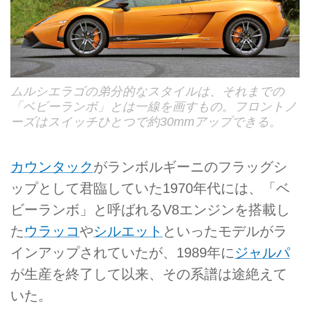
ムルシエラゴの弟分的なスタイルは、それまでの
「ベビーランボ」とは一線を画すもの。フロントノ
ーズはスイッチひとつで約30mmアップできる。
カウンタック
がランボルギーニのフラッグシ
ップとして君臨していた1970年代には、「ベ
ビーランボ」と呼ばれるV8エンジンを搭載し
た
ウラッコ
や
シルエット
といったモデルがラ
インアップされていたが、1989年に
ジャルパ
が生産を終了して以来、その系譜は途絶えて
いた。