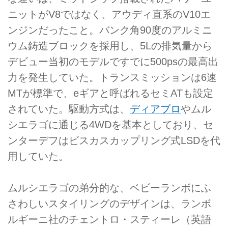
ニットがV8ではなく、アウディ直系のV10エ
ンジンだったこと。バンク角90度のアルミニ
ウム鋳造ブロックを採用し、5Lの排気量から
デビュー当初のモデルですでに500psの最高出
力を発生していた。トランスミッションは6速
MTが標準で、eギアと呼ばれるセミATも設定
されていた。駆動方式は、
ディアブロ
やムル
シエラゴに通じる4WDを基本としており、セ
ンターデフはビスカスカップリング式LSDを代
用していた。
ムルシエラゴの弟分的な、ベビーランボにふ
さわしいスタイリングのデザインは、ランボ
ルギーニ社のチェントロ・スティーレ（英語