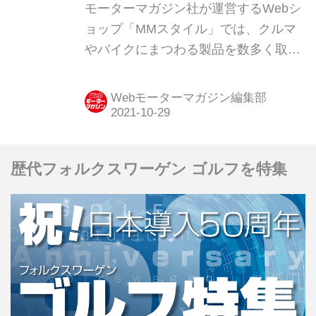
ル コレクション】
モーターマガジン社が運営するWebシ
ョップ「MMスタイル」では、クルマ
やバイクにまつわる製品を数多く取り
揃えている。そのアイテムの中から、
Webモーターマガジン編集部としてオ
Webモーターマガジン編集部
ススメしたい逸品を紹介しよう。今回
は、BMWとMINIのキックカー「ベビ
ーレーサー III」だ。
歴代フォルクスワーゲン ゴルフを特集