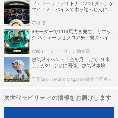
フェラーリ「デイトナ スパイダー」が
マイアミ・バイスで木っ端みじんにな
った後「テスタロッサ」に化けた理由
石橋 寛
4モーターで1914馬力を発生。リマッ
ク ネヴェーラはクロアチア発のハイパ
ーBEV【スーパーカークロニクル・完
全版／115】
Webモーターマガジン編集部
熱気球イベント「空を見上げて IN 東
京」が2年ぶりに開催。熱気球体験搭
乗会や模型飛行機づくり教室などのコ
ンテンツも
千葉知充（Motor Magazine編集企画室）
次世代モビリティの情報をお届けします