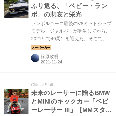
ふり返る、「ベビー・ラン
ボ」の悲哀と栄光
ランボルギーニ最後のV8ミッドシップ
モデル「ジャルパ」が誕生してから、
2021年で40周年を迎えた。そこで、ジ
ャルパの前身であるウラッコやシルエ
ットとともに、「ベビー・ランボ」と
篠原政明
呼ばれたモデルたちの系譜をふり返っ
てみたい。（タイトル画像はジャル
パ）
Official Staff
未来のレーサーに贈るBMW
とMINIのキックカー「ベビ
ーレーサー III」【MMスタイ