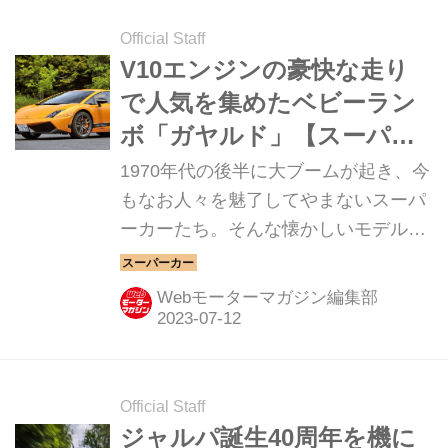
ックな「ベビーランボ」を記念して、
その歴史を振り返る。
Official Staff
V10エンジンの豪快な走り
で人気を集めたベビーラン
ボ「ガヤルド」【スーパー
カークロニクル／052】
1970年代の後半に大ブームが起き、今
もなお人々を魅了してやまないスーパ
ーカーたち。そんな懐かしいモデルか
ら現代のハイパースポーツまでを紹介
していく、スーパーカークロニクル。
Webモーターマガジン編集部
今回は、ランボルギーニ ガヤルドだ。
Official Staff
ジャルパ誕生40周年を機に