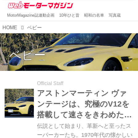
MotorMagazine誌連動企画
10年ひと昔
昭和の名車
写真蔵
HOME
ベビー
ベビー
Official Staff
アストンマーティン ヴァ
ンテージは、究極のV12を
搭載して速さをきわめた
【スーパーカークロニク
伝説として始まり、革新へと至ったス
ル・完全版／052】
ーパーカーたち。1970年代の懐かしい