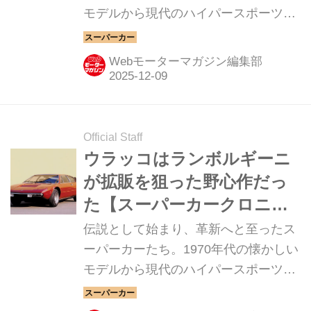
モデルから現代のハイパースポーツま
で紹介していこう。今回は、アストン
マーティン V12ヴァンテージだ。
Webモーターマガジン編集部
Official Staff
ウラッコはランボルギーニ
が拡販を狙った野心作だっ
た【スーパーカークロニク
ル・完全版／005】
伝説として始まり、革新へと至ったス
ーパーカーたち。1970年代の懐かしい
モデルから現代のハイパースポーツま
で紹介していこう。今回は、ランボル
ギーニ ウラッコだ。