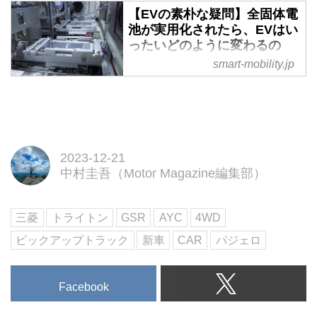
【EVの素朴な疑問】全固体電
池が実用化されたら、EVはい
ったいどのように変わるの
か？ - スマートモビリティJP
smart-mobility.jp
いよいよ普及期に入ってきたと言
えるEVだが、今後、技術的に注
目されるものがふたつある。ひと
つはEV専用の車載OSで、もうひ
とつが「全固体電池」だ。ここで
2023-12-21
は全固体電池について、実用化は
中村圭吾（Motor Magazine編集部）
どういう意味を持つのか。EVメ
ーカーにどのような影響を与える
のかを考えてみた。（タイトル写
三菱
トライトン
GSR
AYC
4WD
真は日産が2022年4月に公開した
ピックアップトラック
新車
CAR
パジェロ
全固体電池の試作生産設備）
Facebook