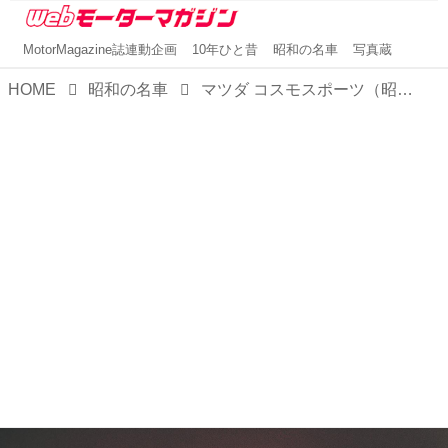
MotorMagazine誌連動企画
10年ひと昔
昭和の名車
写真蔵
HOME
昭和の名車
マツダ コスモスポーツ（昭和42／1967年5月発売・L10A型） 【昭和の名車・完全版ダイジェスト038】