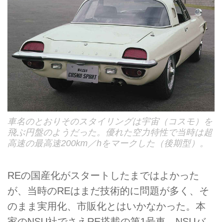
車名のとおりそのスタイリングは宇宙（コスモ）を
飛ぶ円盤のようだった。優れた空力特性で当時は超
高速の最高速200km／hをマークした（後期型）。
REの国産化がスタートしたまではよかった
が、当時のREはまだ技術的に問題が多く、そ
のまま実用化、市販化とはいかなかった。本
家のNSU社でさえRE搭載の第1号車、NSUバ