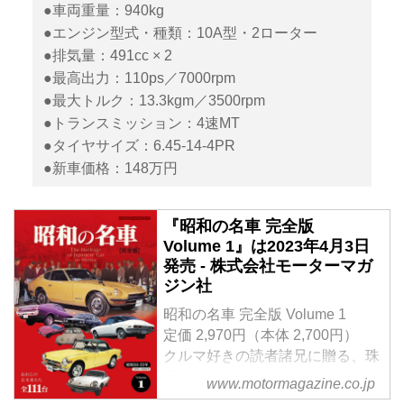
●車両重量：940kg
●エンジン型式・種類：10A型・2ローター
●排気量：491cc × 2
●最高出力：110ps／7000rpm
●最大トルク：13.3kgm／3500rpm
●トランスミッション：4速MT
●タイヤサイズ：6.45-14-4PR
●新車価格：148万円
『昭和の名車 完全版
Volume 1』は2023年4月3日
発売 - 株式会社モーターマガ
ジン社
昭和の名車 完全版 Volume 1
定価 2,970円（本体 2,700円）
クルマ好きの読者諸兄に贈る、珠
玉の名車アルバム。
www.motormagazine.co.jp
Vol.1では、昭和30（1955）年か