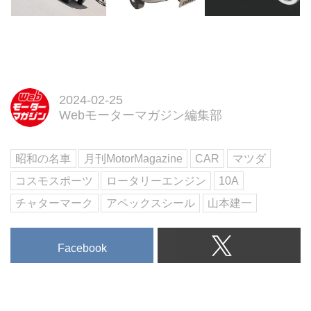
2024-02-25
Webモーターマガジン編集部
昭和の名車
月刊MotorMagazine
CAR
マツダ
コスモスポーツ
ロータリーエンジン
10A
チャターマーク
アペックスシール
山本建一
Facebook