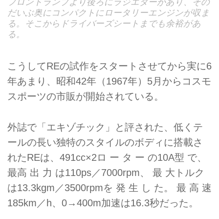
フロントランプより後ろにラジエターがあり、その
だいぶ奥にコンパクトにロータリーエンジンが収ま
る。そこからドライバーズシートまでも余裕があ
る。
こうしてREの試作をスタートさせてから実に6
年あまり、昭和42年（1967年）5月からコスモ
スポーツの市販が開始されている。
外誌で「エキゾチック」と評された、低くテ
ールの長い独特のスタイルのボディに搭載さ
れたREは、491cc×2ロ ー タ ー の10A型 で、
最高 出 力 は110ps／7000rpm、 最 大トルク
は13.3kgm／3500rpmを 発 生 し た。 最 高 速
185km／h、0→400m加速は16.3秒だった。