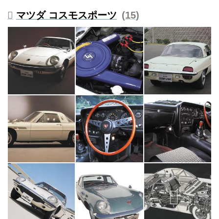
ら昭和55（1980）年に登場した
マツダ コスモスポーツ
15
名車を解説。
試し読み
＜内容紹介＞
現在、40- 60代、そして70代の
「昭和」を生きてきたクルマ好き
の読者諸兄に贈る、珠玉の名車ア
ルバム。
コンセプトは「昭和の時代を駆け
抜けた名車を今再び、振り返
る」---。
ベースは2020年に発行した『昭
和の名車大全集 上/下巻』。これ
を元に新たに...