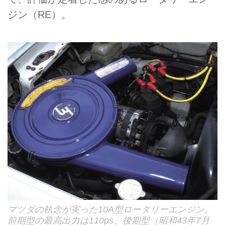
ジン（RE）。
マツダの執念が実った10A型ロータリーエンジン。
前期型の最高出力は110ps、後期型（昭和43年7月