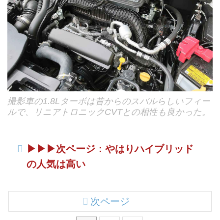
撮影車の1.8Lターボは昔からのスバルらしいフィー
ルで、リニアトロニックCVTとの相性も良かった。
▶︎▶︎▶︎次ページ：やはりハイブリッド
の人気は高い
次ページ