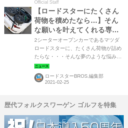
Official Staff
【ロードスターにたくさん
荷物を積めたなら…】そん
な願いを叶えてくれる専用
キャリア
2シーターオープンカーであるマツダ
ロードスターに、たくさん荷物が詰め
たらな・・・そんな夢のような悩みを
いっぺんに解消してくれるアイテムが
ある。それがズームエンジニアリング
ロードスターBROS.編集部
のロードスター専用の「リアトランク
キャリア」だ。
歴代フォルクスワーゲン ゴルフを特集