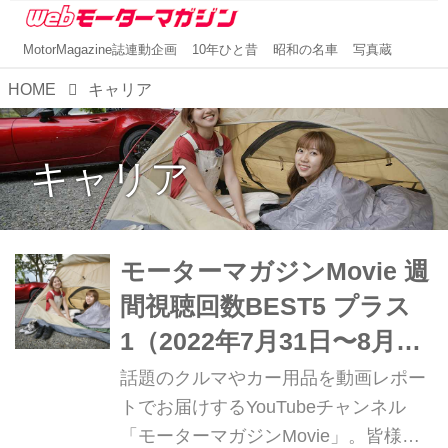
MotorMagazine誌連動企画
10年ひと昔
昭和の名車
写真蔵
HOME
キャリア
キャリア
モーターマガジンMovie 週
間視聴回数BEST5 プラス
1（2022年7月31日〜8月6
日）
話題のクルマやカー用品を動画レポー
トでお届けするYouTubeチャンネル
「モーターマガジンMovie」。皆様か