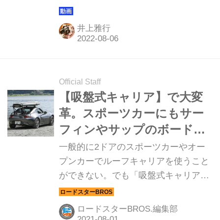
らご好評いただき15万人のチャンネル
登録をいただいております。このコー
井上雅行
ナーでは直近1週間の視聴ランキング
ベスト5と、動画制作班おすすめの1本
を紹介していきます。
Official Staff
【吸盤式キャリア】で大変
革。スポーツカーにもサー
フィンやサップのボードは
載せられる！【動画】
一般的に2ドアのスポーツカーやオー
プンカーでルーフキャリアを使うこと
ができない。でも「吸盤式キャリア」
を使えば可能になるという。ここでは
実際に吸盤式キャリアを使ってみたの
ロードスターBROS.編集部
でレポートする。