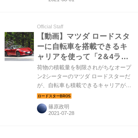
Official Staff
【動画】マツダ ロードスタ
ーに自転車を搭載できるキ
ャリアを使って「2＆4ライ
フ」を楽しもう！
荷物の積載量を制限されがちなオープ
ン2シーターのマツダ ロードスターだ
が、自転車も積載できるキャリアがあ
るという。「ロードスターBROS.」編
集部では、さっそく試してみることに
篠原政明
した。記事末にはキャリア装着の動画
も掲載しているので併せてご覧あれ。