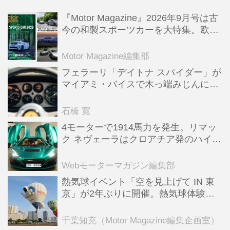
『Motor Magazine』2026年9月号は古
今の和製スポーツカーを大特集。欧州
スポーツ＆スーパーカー情報も満載
Motor Magazine編集部
フェラーリ「デイトナ スパイダー」が
マイアミ・バイスで木っ端みじんにな
った後「テスタロッサ」に化けた理由
石橋 寛
4モーターで1914馬力を発生。リマッ
ク ネヴェーラはクロアチア発のハイパ
ーBEV【スーパーカークロニクル・完
全版／115】
Webモーターマガジン編集部
熱気球イベント「空を見上げて IN 東
京」が2年ぶりに開催。熱気球体験搭
乗会や模型飛行機づくり教室などのコ
ンテンツも
千葉知充（Motor Magazine編集企画室）