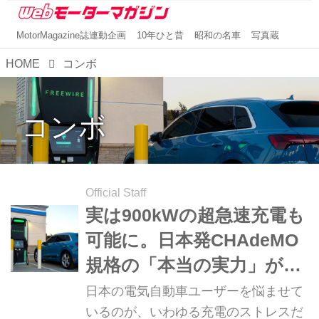
MotorMagazine誌連動企画
10年ひと昔
昭和の名車
写真蔵
HOME
コンボ
コンボ
Official Staff
実は900kWの超急速充電も
可能に。日本発CHAdeMO
規格の「本当の実力」が知
りたい
日本の電気自動車ユーザーを悩ませて
いるのが、いわゆる充電のストレスだ