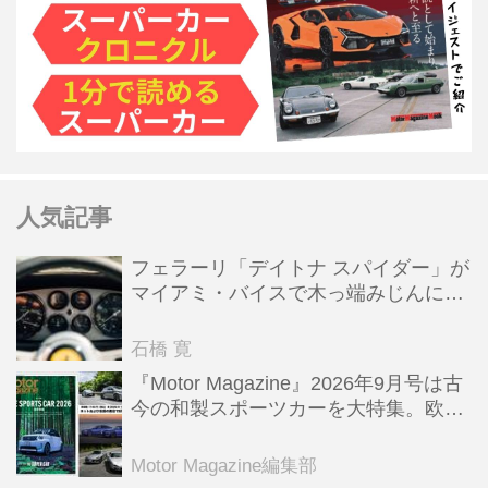
人気記事
フェラーリ「デイトナ スパイダー」が
マイアミ・バイスで木っ端みじんにな
った後「テスタロッサ」に化けた理由
石橋 寛
『Motor Magazine』2026年9月号は古
今の和製スポーツカーを大特集。欧州
スポーツ＆スーパーカー情報も満載
Motor Magazine編集部