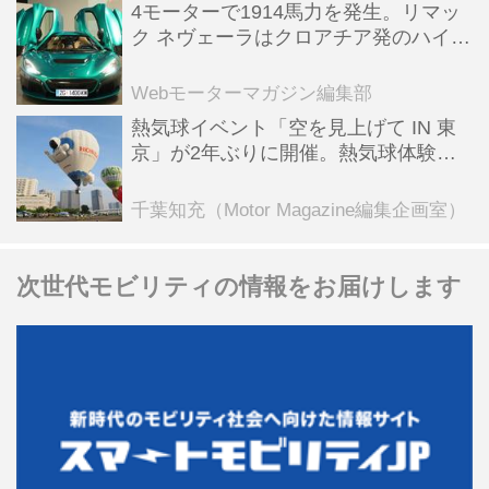
4モーターで1914馬力を発生。リマッ
ク ネヴェーラはクロアチア発のハイパ
ーBEV【スーパーカークロニクル・完
全版／115】
Webモーターマガジン編集部
熱気球イベント「空を見上げて IN 東
京」が2年ぶりに開催。熱気球体験搭
乗会や模型飛行機づくり教室などのコ
ンテンツも
千葉知充（Motor Magazine編集企画室）
次世代モビリティの情報をお届けします