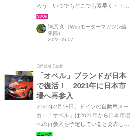
ろう。いつでもどこでも素早く・・・
という理想の充電環境を追求する動き
は、まだまだ道半ばに思える。世界で
神原 久（Webモーターマガジン編
はとんでもなく速い充電インフラが普
集部）
及しているというけれど、日本が誇る
「CHAdeMO」の今は果たしてどうな
っているのか。電気自動車はこれから
Official Staff
本当に、環境に優しい「便利な乗り
「オペル」ブランドが日本
物」として普及できるのだろうか。
で復活！ 2021年に日本市
場へ再参入
2020年2月18日、ドイツの自動車メー
カー「オペル」は2021年から日本市場
への再参入を予定していると発表し
た。（タイトル写真は日本導入予定の