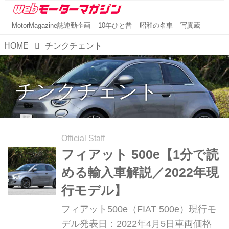
MotorMagazine誌連動企画
10年ひと昔
昭和の名車
写真蔵
HOME
チンクチェント
チンクチェント
Official Staff
フィアット 500e【1分で読
める輸入車解説／2022年現
行モデル】
フィアット500e（FIAT 500e）現行モ
デル発表日：2022年4月5日車両価格