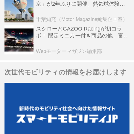
京」が2年ぶりに開催。熱気球体験搭
乗会や模型飛行機づくり教室などのコ
ンテンツも
千葉知充（Motor Magazine編集企画室）
スシローとGAZOO Racingが初コラ
ボ！ 限定ミニカー付き商品の他、富士
スピードウェイのイベント体験があた
る抽選企画などを展開
Webモーターマガジン編集部
次世代モビリティの情報をお届けします