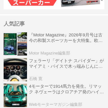
人気記事
『Motor Magazine』2026年9月号は古
今の和製スポーツカーを大特集。欧州
スポーツ＆スーパーカー情報も満載
Motor Magazine編集部
フェラーリ「デイトナ スパイダー」が
マイアミ・バイスで木っ端みじんにな
った後「テスタロッサ」に化けた理由
石橋 寛
4モーターで1914馬力を発生。リマッ
ク ネヴェーラはクロアチア発のハイパ
ーBEV【スーパーカークロニクル・完
全版／115】
Webモーターマガジン編集部