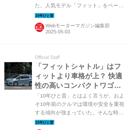
た。人気モデル「フィット」をベース
とした新しいワゴンで、それまで販売
されていた「エアウェイブ」の事実上
Webモーターマガジン編集部
の後継車だった。コンパクトカーなら
ではの経済性の高さを持ちながら、コ
ンパクトカーよりも収納スペースが広
く使い勝手に優れることが特徴と謳わ
Official Staff
れたが、市場ではどのように受け入れ
「フィットシャトル」はフ
られたのだろうか。ここでは発表後間
ィットより車格が上？ 快適
もなく行われた国内試乗会の模様を振
性の高いコンパクトワゴン
り返ってみよう。（以下の試乗記は、
だった【10年ひと昔の新
「10年ひと昔」とはよく言うが、およ
Motor Magazine 2011年9月号より）
車】
そ10年前のクルマは環境や安全を重視
する傾向が強まっていた。そんな時代
のニューモデル試乗記を当時の記事と
写真で紹介していこう。今回は、フィ