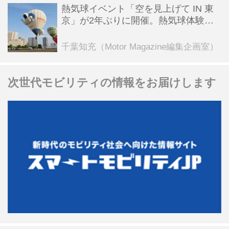
熱気球イベント「空を見上げて IN 東
京」が2年ぶりに開催。熱気球体験搭
乗会や模型飛行機づくり教室などのコ
ンテンツも
千葉知充（Motor Magazine編集企画室）
次世代モビリティの情報をお届けします