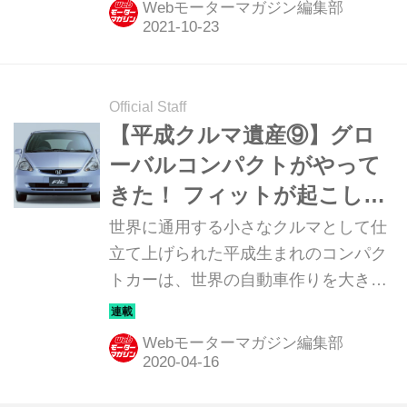
Webモーターマガジン編集部
ットをベースにしたコンパクトなステ
ーションワゴン「ホンダ フィットシャ
トル」だ。
Official Staff
【平成クルマ遺産⑨】グロ
ーバルコンパクトがやって
きた！ フィットが起こした
革命
世界に通用する小さなクルマとして仕
立て上げられた平成生まれのコンパク
トカーは、世界の自動車作りを大きく
変えた。今回はその革新的なパッケー
ジングで現在もこのセグメントを牽引
Webモーターマガジン編集部
するホンダのフィットを紹介しよう。