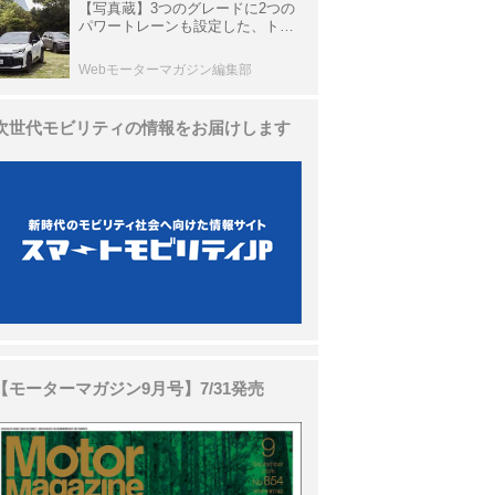
【写真蔵】3つのグレードに2つの
パワートレーンも設定した、トヨ
タ 新型「RAV4」
Webモーターマガジン編集部
次世代モビリティの情報をお届けします
【モーターマガジン9月号】7/31発売