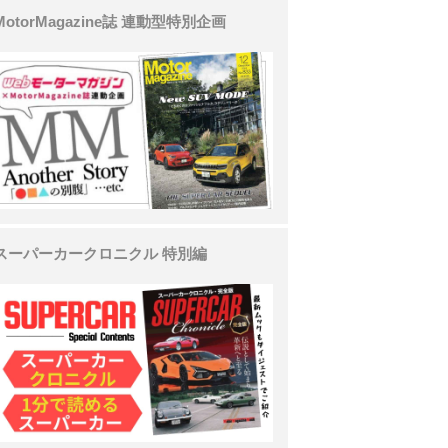
MotorMagazine誌 連動型特別企画
スーパーカークロニクル 特別編