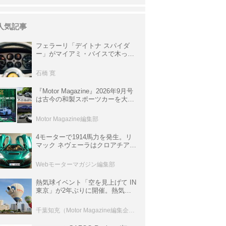
人気記事
フェラーリ「デイトナ スパイダ
ー」がマイアミ・バイスで木っ端
みじんになった後「テスタロッ
サ」に化けた理由
石橋 寛
『Motor Magazine』2026年9月号
は古今の和製スポーツカーを大特
集。欧州スポーツ＆スーパーカー
情報も満載
Motor Magazine編集部
4モーターで1914馬力を発生。リ
マック ネヴェーラはクロアチア発
のハイパーBEV【スーパーカーク
ロニクル・完全版／115】
Webモーターマガジン編集部
熱気球イベント「空を見上げて IN
東京」が2年ぶりに開催。熱気球
体験搭乗会や模型飛行機づくり教
室などのコンテンツも
千葉知充（Motor Magazine編集企画室）