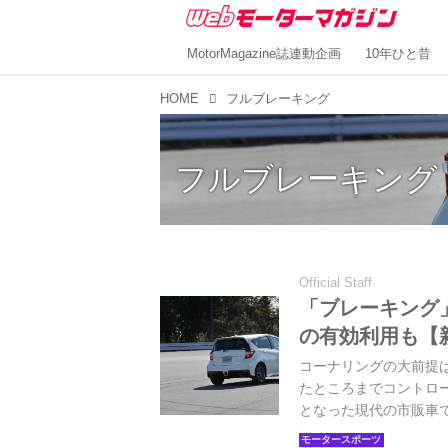
MotorMagazine誌連動企画
10年ひと昔
HOME
フルブレーキング
フルブレーキング
Official Staff
「ブレーキング
の有効利用も【
コーナリングの大前提
たところまでコントロ
となった現代の市販車
こう。