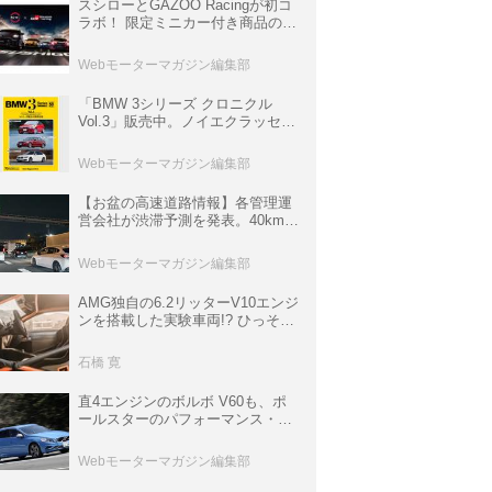
スシローとGAZOO Racingが初コ
ラボ！ 限定ミニカー付き商品の
他、富士スピードウェイのイベン
ト体験があたる抽選企画などを展
Webモーターマガジン編集部
開
「BMW 3シリーズ クロニクル
Vol.3」販売中。ノイエクラッセか
ら3シリーズへ、誕生50周年記念
ムック
Webモーターマガジン編集部
【お盆の高速道路情報】各管理運
営会社が渋滞予測を発表。40km以
上の渋滞を予測されている道が複
数ある
Webモーターマガジン編集部
AMG独自の6.2リッターV10エンジ
ンを搭載した実験車両!? ひっそり
生き残っていた「CLK DTM AMG
P900 プロトタイプ」とは
石橋 寛
直4エンジンのボルボ V60も、ポ
ールスターのパフォーマンス・パ
ッケージでパワーアップ【10年ひ
と昔の新車】
Webモーターマガジン編集部