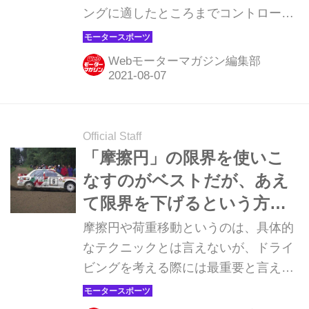
ングに適したところまでコントロール
すること。その基本は変わらないが、
ABSの搭載が当たり前となった現代の
Webモーターマガジン編集部
市販車で、このテクニックもちょっと
変化してきているので解説していこ
う。
Official Staff
「摩擦円」の限界を使いこ
なすのがベストだが、あえ
て限界を下げるという方法
もある【新・超高速ドラテ
摩擦円や荷重移動というのは、具体的
ク講座／第6回】
なテクニックとは言えないが、ドライ
ビングを考える際には最重要と言え
る。それはクルマと路面の唯一の接点
であるタイヤをどう使えているかとい