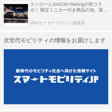
スシローとGAZOO Racingが初コラ
ボ！ 限定ミニカー付き商品の他、富士
スピードウェイのイベント体験があた
る抽選企画などを展開
Webモーターマガジン編集部
次世代モビリティの情報をお届けします