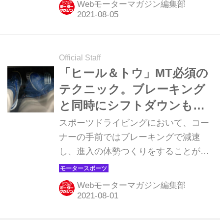
Webモーターマガジン編集部
うことだからだ。ここではそれらにつ
いて、もう一歩突っ込んで考えてみよ
う。
Official Staff
「ヒール＆トウ」MT必須の
テクニック。ブレーキング
と同時にシフトダウンも行
う【新・超高速ドラテク講
スポーツドライビングにおいて、コー
座／第2回】
ナーの手前ではブレーキングで減速
し、進入の体勢つくりをすることが多
い。そのときにシフトダウンが必要な
場合に、ブレーキングとシフトダウン
Webモーターマガジン編集部
を同時に済ませてしまえば、時間を省
くことができる。MT車の場合、そこ