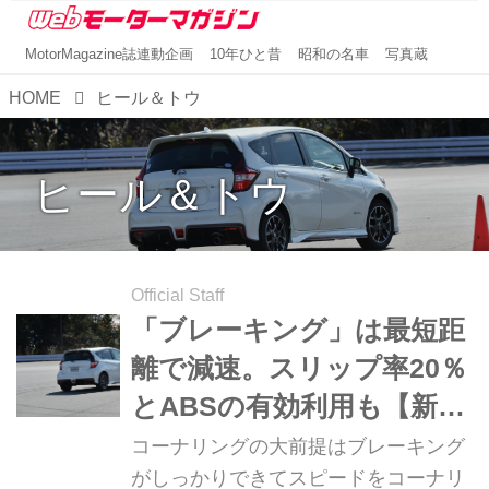
MotorMagazine誌連動企画
10年ひと昔
昭和の名車
写真蔵
HOME
ヒール＆トウ
ヒール＆トウ
Official Staff
「ブレーキング」は最短距
離で減速。スリップ率20％
とABSの有効利用も【新・
超高速ドラテク講座／第8
コーナリングの大前提はブレーキング
回】
がしっかりできてスピードをコーナリ