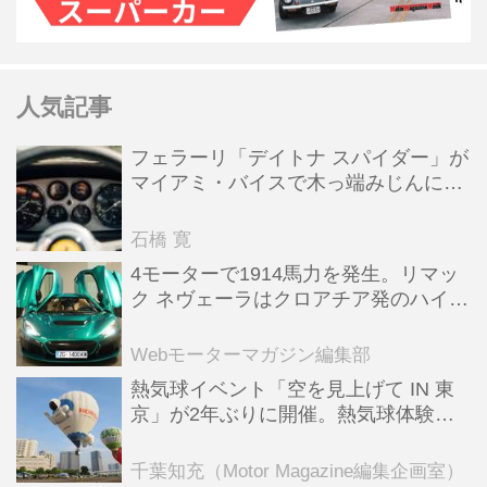
人気記事
フェラーリ「デイトナ スパイダー」が
マイアミ・バイスで木っ端みじんにな
った後「テスタロッサ」に化けた理由
石橋 寛
4モーターで1914馬力を発生。リマッ
ク ネヴェーラはクロアチア発のハイパ
ーBEV【スーパーカークロニクル・完
全版／115】
Webモーターマガジン編集部
熱気球イベント「空を見上げて IN 東
京」が2年ぶりに開催。熱気球体験搭
乗会や模型飛行機づくり教室などのコ
ンテンツも
千葉知充（Motor Magazine編集企画室）