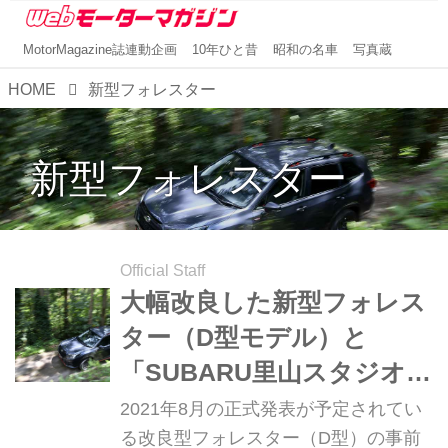
MotorMagazine誌連動企画
10年ひと昔
昭和の名車
写真蔵
HOME
新型フォレスター
新型フォレスター
Official Staff
大幅改良した新型フォレス
ター（D型モデル）と
「SUBARU里山スタジオ」
で遊んで（？）みた
2021年8月の正式発表が予定されてい
る改良型フォレスター（D型）の事前