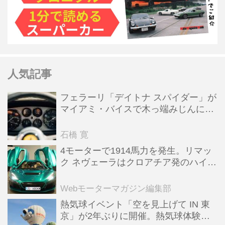
人気記事
フェラーリ「デイトナ スパイダー」が
マイアミ・バイスで木っ端みじんにな
った後「テスタロッサ」に化けた理由
石橋 寛
4モーターで1914馬力を発生。リマッ
ク ネヴェーラはクロアチア発のハイパ
ーBEV【スーパーカークロニクル・完
全版／115】
Webモーターマガジン編集部
熱気球イベント「空を見上げて IN 東
京」が2年ぶりに開催。熱気球体験搭