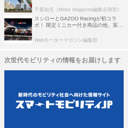
乗会や模型飛行機づくり教室などのコ
ンテンツも
千葉知充（Motor Magazine編集企画室）
スシローとGAZOO Racingが初コラ
ボ！ 限定ミニカー付き商品の他、富士
スピードウェイのイベント体験があた
る抽選企画などを展開
Webモーターマガジン編集部
次世代モビリティの情報をお届けします