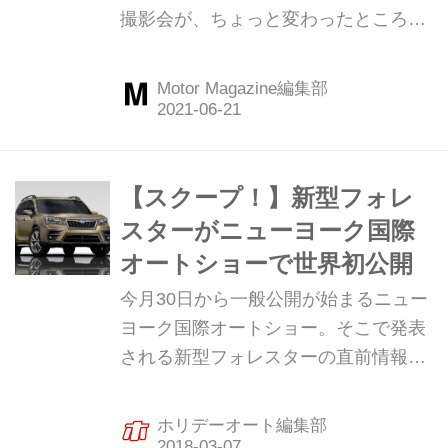
撮影会が、ちょっと変わったところで
実施された。そこは、スバルがメディ
アのために新たに開設したアウトドア
Motor Magazine編集部
スペース「SUBARU里山スタジオ」。
マルチなタレントぶりが進化した新型
フォレスターと同様に、そのスタジオ
もまたさまざまな使い方が楽しめそう
【スクープ！】新型フォレ
なスポットだった。
スターがニューヨーク国際
オートショーで世界初公開
今月30日から一般公開が始まるニュー
ヨーク国際オートショー。そこで発表
される新型フォレスターの直前情報を
つかんだ。（ホリデーオート2018年4
月号より抜粋）
ホリデーオート編集部