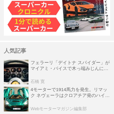
人気記事
フェラーリ「デイトナ スパイダー」が
マイアミ・バイスで木っ端みじんにな
った後「テスタロッサ」に化けた理由
石橋 寛
4モーターで1914馬力を発生。リマッ
ク ネヴェーラはクロアチア発のハイパ
ーBEV【スーパーカークロニクル・完
全版／115】
Webモーターマガジン編集部