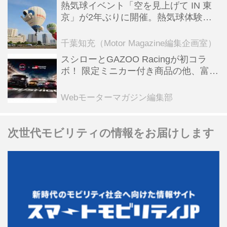
熱気球イベント「空を見上げて IN 東
京」が2年ぶりに開催。熱気球体験搭
乗会や模型飛行機づくり教室などのコ
ンテンツも
千葉知充（Motor Magazine編集企画室）
スシローとGAZOO Racingが初コラ
ボ！ 限定ミニカー付き商品の他、富士
スピードウェイのイベント体験があた
る抽選企画などを展開
Webモーターマガジン編集部
次世代モビリティの情報をお届けします