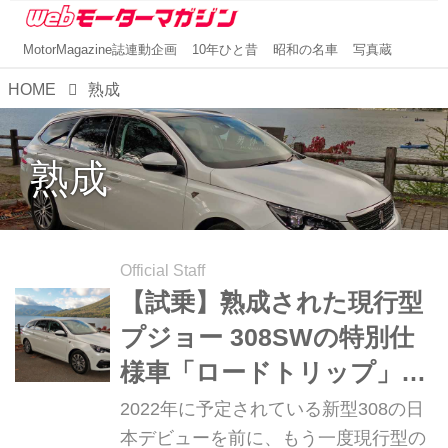
MotorMagazine誌連動企画
10年ひと昔
昭和の名車
写真蔵
HOME
熟成
熟成
Official Staff
【試乗】熟成された現行型
プジョー 308SWの特別仕
様車「ロードトリップ」で
ショートトリップを楽しむ
2022年に予定されている新型308の日
本デビューを前に、もう一度現行型の