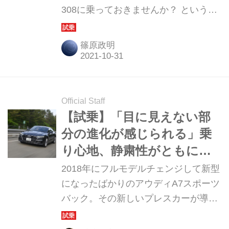
308に乗っておきませんか？ というグ
ループPSAジャパンのお誘いで、借り
出して試乗したのが308SWのディーゼ
篠原政明
ル。それも「ロードトリップ（クルマ
での長距離旅行といった意味）」とい
う特別仕様車だったので、ちょっとし
た旅に出てみることにした。
Official Staff
【試乗】「目に見えない部
分の進化が感じられる」乗
り心地、静粛性がともに向
上したアウディ A7 スポー
2018年にフルモデルチェンジして新型
ツバック 55 TFSI クワトロ
になったばかりのアウディA7スポーツ
バック。その新しいプレスカーが導入
されたので試乗してみたら……。