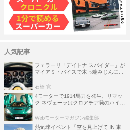
人気記事
フェラーリ「デイトナ スパイダー」が
マイアミ・バイスで木っ端みじんにな
った後「テスタロッサ」に化けた理由
石橋 寛
4モーターで1914馬力を発生。リマッ
ク ネヴェーラはクロアチア発のハイパ
ーBEV【スーパーカークロニクル・完
全版／115】
Webモーターマガジン編集部
熱気球イベント「空を見上げて IN 東