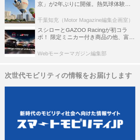
京」が2年ぶりに開催。熱気球体験搭
乗会や模型飛行機づくり教室などのコ
ンテンツも
千葉知充（Motor Magazine編集企画室）
スシローとGAZOO Racingが初コラ
ボ！ 限定ミニカー付き商品の他、富士
スピードウェイのイベント体験があた
る抽選企画などを展開
Webモーターマガジン編集部
次世代モビリティの情報をお届けします