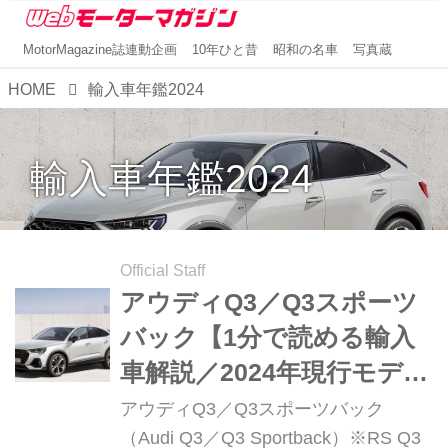
MotorMagazine誌連動企画
10年ひと昔
昭和の名車
写真蔵
HOME
輸入車年鑑2024
輸入車年鑑2024
Official Staff
アウディQ3／Q3スポーツ
バック【1分で読める輸入
車解説／2024年現行モデ
ル】
アウディQ3／Q3スポーツバック
（Audi Q3／Q3 Sportback）※RS Q3