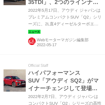
35TDI」、2つのラインナッ
プを追加設定。スポーティ
2022年5月17日、アウディ ジャパンは
な「Sライン」も
プレミアムコンパクトSUV「Q2」シリ
ーズに、2L直4ディーゼルターボエン
ジン「TDI」を搭載したモデルを発
表。同日より販売が開始された。
Webモーターマガジン編集部
Official Staff
ハイパフォーマンス
SUV「アウディ SQ2」がマ
イナーチェンジして登場。
より精悍に、よりスポーテ
2022年2月7日、アウディ ジャパンは
ィに
コンパクトSUV「Q2」シリーズの高性