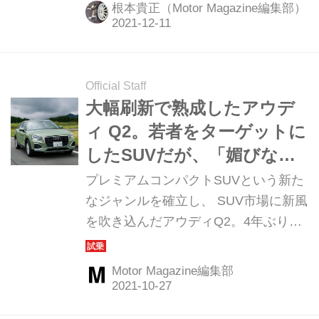
根本貴正（Motor Magazine編集部）
Official Staff
大幅刷新で熟成したアウデ
ィ Q2。若者をターゲットに
したSUVだが、「媚びな
い」プレミアムコンパクト
プレミアムコンパクトSUVという新た
なジャンルを確立し、 SUV市場に新風
を吹き込んだアウディQ2。4年ぶりの
大幅刷新で変わったところとは？
（Motor Magazine 2021年11月号よ
Motor Magazine編集部
り）