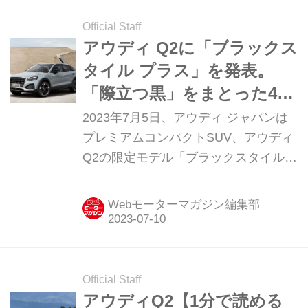
Official Staff
アウディ Q2に「ブラックス
タイル プラス」を発表。
「際立つ黒」をまとった400
台限定モデルだ
2023年7月5日、アウディ ジャパンは
プレミアムコンパクトSUV、アウディ
Q2の限定モデル「ブラックスタイル
プラス（Black Style PLUS）」を400
台限定で発売した。
Webモーターマガジン編集部
Official Staff
アウディQ2【1分で読める