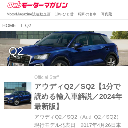
MotorMagazine誌連動企画
10年ひと昔
昭和の名車
写真蔵
HOME
Q2
Q2
Official Staff
アウディQ2／SQ2【1分で
読める輸入車解説／2024年
最新版】
アウディQ2／SQ2（Audi Q2／SQ2）
現行モデル発表日：2017年4月26日車