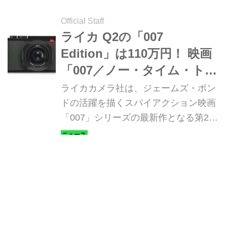
Official Staff
ライカ Q2の「007
Edition」は110万円！ 映画
「007／ノー・タイム・ト
ゥ・ダイ」とのコラボモデ
ライカカメラ社は、ジェームズ・ボン
ル
ドの活躍を描くスパイアクション映画
「007」シリーズの最新作となる第25
作目「007／ノー・タイム・トゥ・ダ
イ」が2021年10月1日公開を記念し、
根本貴正（Motor Magazine編集部）
「ライカQ2 007 Edition」を発表し
た。世界限定250台の特別限定モデ
ル。また、その製作の舞台裏を紹介す
MotorMagazine誌 連動型特別企画
る写真展も開催する。ライカストアお
よびライカオンラインストアにて2021