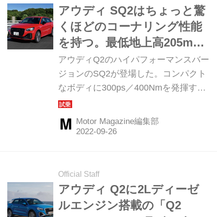
アウディ SQ2はちょっと驚
くほどのコーナリング性能
を持つ。最低地上高205mm
もあるのにフットワークも
アウディQ2のハイパフォーマンスバー
軽いコンパクトSUV
ジョンのSQ2が登場した。コンパクト
なボディに300ps／400Nmを発揮する
2L直4ターボエンジンを搭載して、四
輪駆動のクワトロシステムを組み合わ
Motor Magazine編集部
せる。さっそくその走りを堪能した。
（Motor Magazine 2022年10月号よ
り）
Official Staff
アウディ Q2に2Lディーゼ
ルエンジン搭載の「Q2