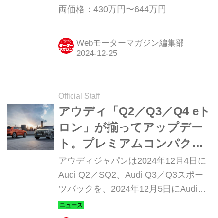
両価格：430万円〜644万円
Webモーターマガジン編集部
Official Staff
アウディ「Q2／Q3／Q4 eト
ロン」が揃ってアップデー
ト。プレミアムコンパクト
SUVの進化が止まらない
アウディジャパンは2024年12月4日に
Audi Q2／SQ2、Audi Q3／Q3スポー
ツバックを、2024年12月5日にAudi
Q4 eトロン／Q4スポーツバック eトロ
ンをアップデートしたことを発表し