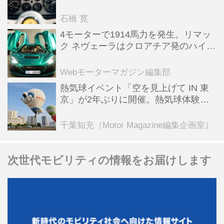
った後「テスタロッサ」に化けた理由
石橋 寛
4モーターで1914馬力を発生。リマッ
ク ネヴェーラはクロアチア発のハイパ
ーBEV【スーパーカークロニクル・完
全版／115】
Webモーターマガジン編集部
熱気球イベント「空を見上げて IN 東
京」が2年ぶりに開催。熱気球体験搭
乗会や模型飛行機づくり教室などのコ
ンテンツも
千葉知充（Motor Magazine編集企画室）
次世代モビリティの情報をお届けします