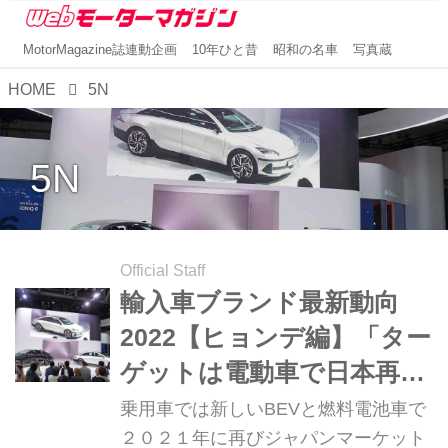
MotorMagazine誌連動企画
10年ひと昔
昭和の名車
写真蔵
HOME
5N
5N
Official Staff
輸入車ブランド最新動向
2022【ヒョンデ編】「ター
ゲットは電動車で日本再参
入」
乗用車では新しいBEVと燃料電池車で
２０２１年に再びジャパンマーケット