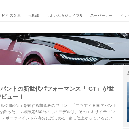
昭和の名車
写真蔵
ちょいふるジョイフル
スーパーカー
ドラ
 アバントの新世代パフォーマンス「 GT」が世
デビュー！
トルク850Nm を有する超弩級のワゴン、「アウディ RS6アバント
を飾った。世界限定660台のこのモデルは、そのエキサイティン
、スポーツマインドを存分に楽しめる1台に仕上がっているとい