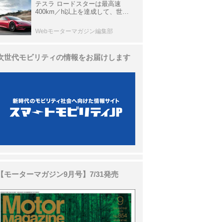
テスラ ロードスターは最高速
400km／h以上を達成して、世界
最速を目指すハイパーEV【スーパ
ーカークロニクル・完全版／
Webモーターマガジン編集部
113】
次世代モビリティの情報をお届けします
【モーターマガジン9月号】7/31発売