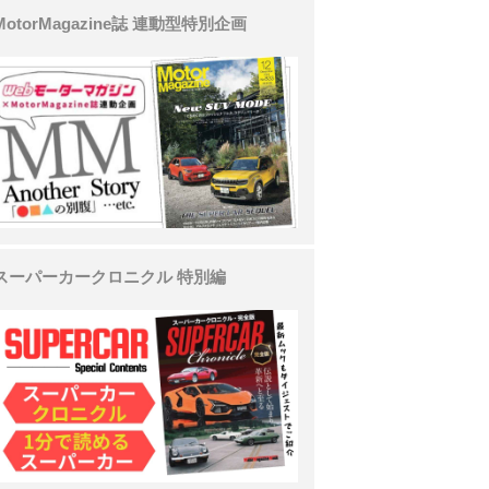
MotorMagazine誌 連動型特別企画
スーパーカークロニクル 特別編