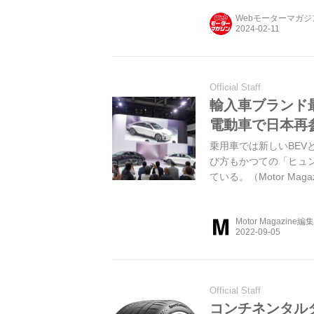
Webモーターマガ
Official Staff
輸入車ブランド
電動車で日本再
乗用車では新しいBE
び方もかつての「ヒュ
ている。（Motor Maga
Motor Magazine編
Official Staff
コンチネンタル