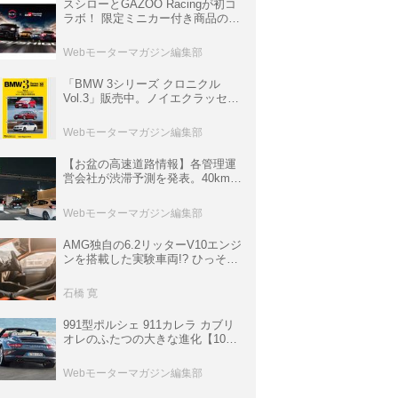
スシローとGAZOO Racingが初コ
ラボ！ 限定ミニカー付き商品の
他、富士スピードウェイのイベン
ト体験があたる抽選企画などを展
Webモーターマガジン編集部
開
「BMW 3シリーズ クロニクル
Vol.3」販売中。ノイエクラッセか
ら3シリーズへ、誕生50周年記念
ムック
Webモーターマガジン編集部
【お盆の高速道路情報】各管理運
営会社が渋滞予測を発表。40km以
上の渋滞を予測されている道が複
数ある
Webモーターマガジン編集部
AMG独自の6.2リッターV10エンジ
ンを搭載した実験車両!? ひっそり
生き残っていた「CLK DTM AMG
P900 プロトタイプ」とは
石橋 寛
991型ポルシェ 911カレラ カブリ
オレのふたつの大きな進化【10年
ひと昔の新車】
Webモーターマガジン編集部