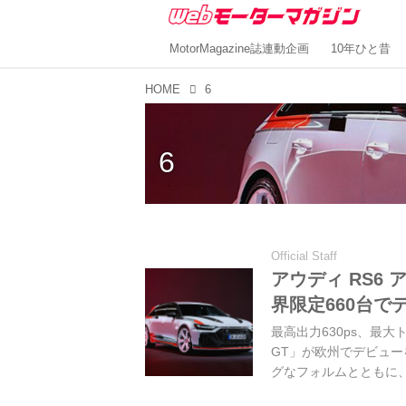
MotorMagazine誌連動企画
10年ひと昔
HOME
6
6
Official Staff
アウディ RS6
界限定660台で
最高出力630ps、最大
GT」が欧州でデビュー
グなフォルムとともに
う。