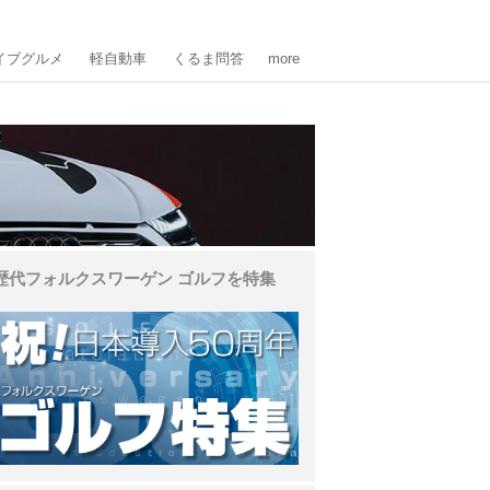
イブグルメ
軽自動車
くるま問答
more
歴代フォルクスワーゲン ゴルフを特集