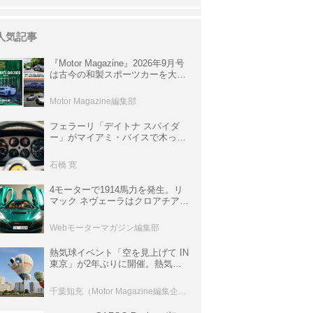
人気記事
『Motor Magazine』2026年9月号
は古今の和製スポーツカーを大特
集。欧州スポーツ＆スーパーカー
情報も満載
Motor Magazine編集部
フェラーリ「デイトナ スパイダ
ー」がマイアミ・バイスで木っ端
みじんになった後「テスタロッ
サ」に化けた理由
石橋 寛
4モーターで1914馬力を発生。リ
マック ネヴェーラはクロアチア発
のハイパーBEV【スーパーカーク
ロニクル・完全版／115】
Webモーターマガジン編集部
熱気球イベント「空を見上げて IN
東京」が2年ぶりに開催。熱気球
体験搭乗会や模型飛行機づくり教
室などのコンテンツも
千葉知充（Motor Magazine編集企画室）