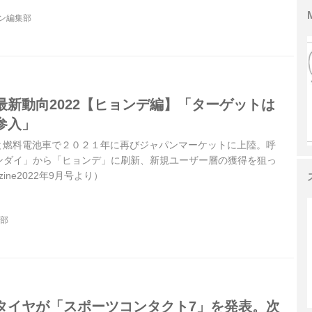
ジン編集部
最新動向2022【ヒョンデ編】「ターゲットは
参入」
Vと燃料電池車で２０２１年に再びジャパンマーケットに上陸。呼
ンダイ」から「ヒョンデ」に刷新、新規ユーザー層の獲得を狙っ
zine2022年9月号より）
集部
タイヤが「スポーツコンタクト7」を発表。次