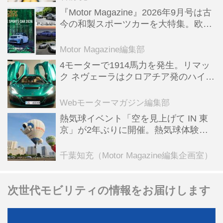
『Motor Magazine』2026年9月号は古
今の和製スポーツカーを大特集。欧州
スポーツ＆スーパーカー情報も満載
Motor Magazine編集部
4モーターで1914馬力を発生。リマッ
ク ネヴェーラはクロアチア発のハイパ
ーBEV【スーパーカークロニクル・完
全版／115】
Webモーターマガジン編集部
熱気球イベント「空を見上げて IN 東
京」が2年ぶりに開催。熱気球体験搭
乗会や模型飛行機づくり教室などのコ
ンテンツも
千葉知充（Motor Magazine編集企画室）
次世代モビリティの情報をお届けします