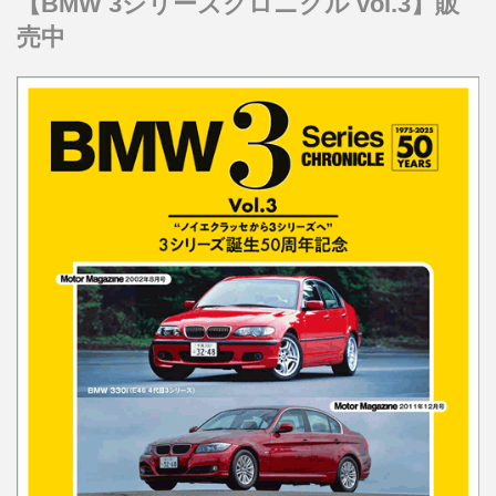
【BMW 3シリーズクロニクル vol.3】販
売中