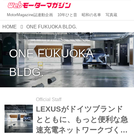
MotorMagazine誌連動企画
10年ひと昔
昭和の名車
写真蔵
HOME
ONE FUKUOKA BLDG.
ONE FUKUOKA
BLDG.
Official Staff
LEXUSがドイツブランド
とともに、もっと便利な急
速充電ネットワークづくり