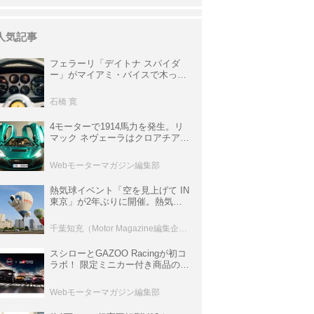
人気記事
フェラーリ「デイトナ スパイダ
ー」がマイアミ・バイスで木っ端
みじんになった後「テスタロッ
サ」に化けた理由
石橋 寛
4モーターで1914馬力を発生。リ
マック ネヴェーラはクロアチア発
のハイパーBEV【スーパーカーク
ロニクル・完全版／115】
Webモーターマガジン編集部
熱気球イベント「空を見上げて IN
東京」が2年ぶりに開催。熱気球
体験搭乗会や模型飛行機づくり教
室などのコンテンツも
千葉知充（Motor Magazine編集企画室）
スシローとGAZOO Racingが初コ
ラボ！ 限定ミニカー付き商品の
他、富士スピードウェイのイベン
ト体験があたる抽選企画などを展
Webモーターマガジン編集部
開