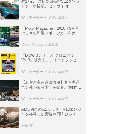
約1万rpmの超高回転型V12クワッ
ドターボ搭載、ゼンヴォ オーロラ
は100台限定、デンマーク発のハ
イパーカー【スーパーカークロニ
Webモーターマガジン編集部
クル・完全版／116】
『Motor Magazine』2026年9月号
は古今の和製スポーツカーを大特
集。欧州スポーツ＆スーパーカー
情報も満載
Motor Magazine編集部
「BMW 3シリーズ クロニクル
Vol.3」販売中。ノイエクラッセか
ら3シリーズへ、誕生50周年記念
ムック
Webモーターマガジン編集部
【お盆の高速道路情報】各管理運
営会社が渋滞予測を発表。40km以
上の渋滞を予測されている道が複
数ある
Webモーターマガジン編集部
AMG独自の6.2リッターV10エンジ
ンを搭載した実験車両!? ひっそり
生き残っていた「CLK DTM AMG
P900 プロトタイプ」とは
石橋 寛