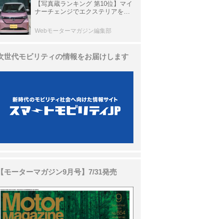
【写真蔵ランキング 第10位】マイ
ナーチェンジでエクステリアを刷
新、使い勝手も向上した「日産 サ
クラ」
Webモーターマガジン編集部
次世代モビリティの情報をお届けします
【モーターマガジン9月号】7/31発売