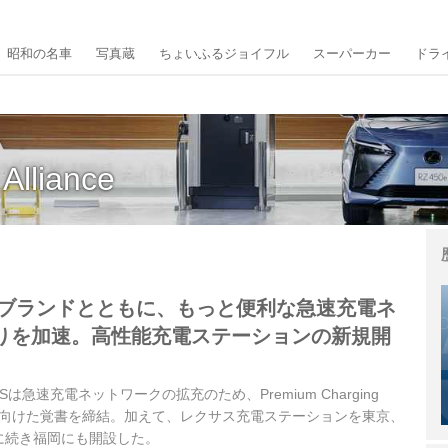
昭和の名車
写真蔵
ちょいふるジョイフル
スーパーカー
ドラ
Alliance
イツブランドとともに、もっと便利な急速充電ネ
りを加速。高性能充電ステーションの新規開
USは急速充電ネットワークの拡充のため、Premium Charging
務提携に向けた覚書を締結。加えて、レクサス充電ステーションを東京、
に続き福岡にも開設した。