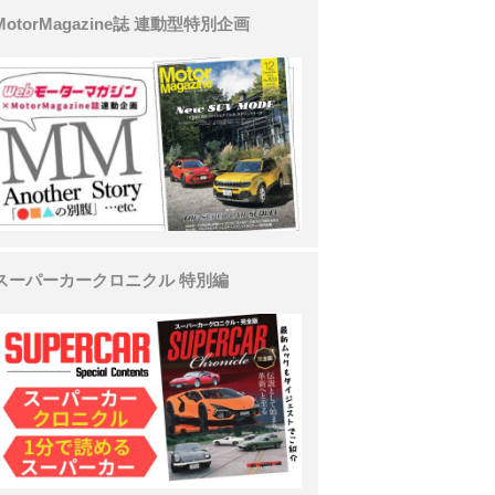
MotorMagazine誌 連動型特別企画
スーパーカークロニクル 特別編