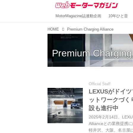
MotorMagazine誌連動企画
10年ひと昔
HOME
Premium Charging Alliance
Premium Charging 
Official Staff
LEXUSがド
ットワークづく
設も進行中
2025年2月14日、LEX
Allianceとの業
軽井沢、大阪、名古屋