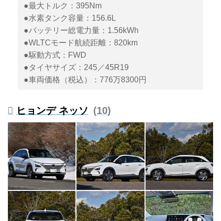
●最大トルク：395Nm
●水素タンク容量：156.6L
●バッテリー総電力量：1.56kWh
●WLTCモード航続距離：820km
●駆動方式：FWD
●タイヤサイズ：245／45R19
●車両価格（税込）：776万8300円
ヒョンデ ネッソ
10