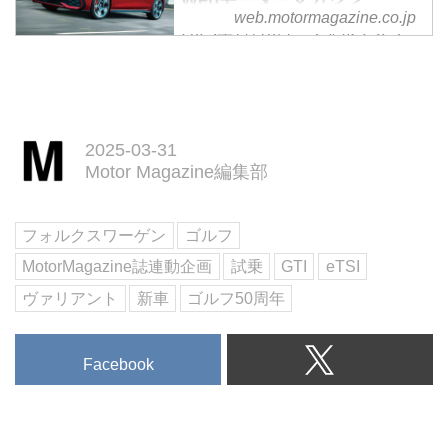
Webモーターマガジン
web.motormagazine.co.jp
2025年1月10日、フォルクスワー
ゲン ジャパンは、2024年7月に先
行発表していた新型ゴルフ／ゴル
フ ヴァリアント／ゴルフGTIを正
式発表し、販売を開始した。通称
「ゴルフ8.5」と呼ばれる第8世代
2025-03-31
ゴルフの大幅マイナーチェンジ版
Motor Magazine編集部
で、かねてより販売開始が待ち望
まれていた。
フォルクスワーゲン
ゴルフ
MotorMagazine誌連動企画
試乗
GTI
eTSI
ヴァリアント
新車
ゴルフ50周年
Facebook