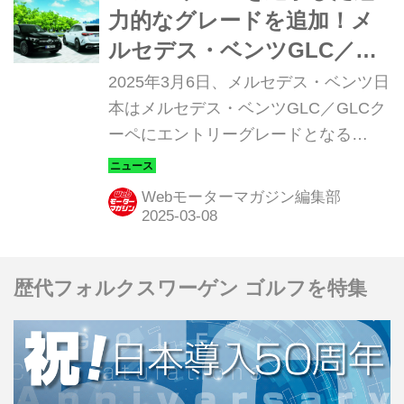
力的なグレードを追加！メ
ルセデス・ベンツGLC／
GLCクーペに新グレード
2025年3月6日、メルセデス・ベンツ日
「220d 4MATIC コア」が登
本はメルセデス・ベンツGLC／GLCク
ーペにエントリーグレードとなる
場
「GLC 220 d 4MATIC コア
（Core）」、「GLC 220 d 4MATICク
Webモーターマガジン編集部
ーぺ コア（Core）」を追加設定し、
全国の正規販売店ネットワークで販売
を開始した。また同時にGLC／GLCク
歴代フォルクスワーゲン ゴルフを特集
ーペの一部グレードの車両価格が見直
されている。