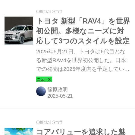
格を改定して、「GLE／GLEクーペ」
シリーズを幅広い価格帯の、より求め
Official Staff
やすいプレミアムSUVとした。新しい
トヨタ 新型「RAV4」を世界
「GLE」の価格帯は1147万円から
初公開。多様なニーズに対
2395万円、「GLEクーぺ」の価格帯は
応して3つのスタイルを設定
1393万円から2435万円。
2025年5月21日、トヨタは6代目とな
る新型RAV4を世界初公開した。日本
での発売は2025年度内を予定してい
る。なお、ここで紹介している写真
は、すべてプロトタイプのものとな
篠原政明
る。
Official Staff
コアバリューを追求した魅