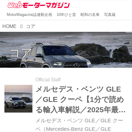
MotorMagazine誌連動企画
10年ひと昔
昭和の名車
写真蔵
HOME
コア
コア
Official Staff
メルセデス・ベンツ GLE
／GLE クーペ【1分で読め
る輸入車解説／2025年最新
版】
メルセデス・ベンツ GLE／GLE クー
ペ（Mercedes-Benz GLE／GLE