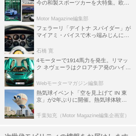
今の和製スポーツカーを大特集。欧州
スポーツ＆スーパーカー情報も満載
Motor Magazine編集部
フェラーリ「デイトナ スパイダー」が
マイアミ・バイスで木っ端みじんにな
った後「テスタロッサ」に化けた理由
石橋 寛
4モーターで1914馬力を発生。リマッ
ク ネヴェーラはクロアチア発のハイパ
ーBEV【スーパーカークロニクル・完
全版／115】
Webモーターマガジン編集部
熱気球イベント「空を見上げて IN 東
京」が2年ぶりに開催。熱気球体験搭
乗会や模型飛行機づくり教室などのコ
ンテンツも
千葉知充（Motor Magazine編集企画室）