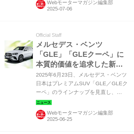
Webモーターマガジン編集部
で紹介しよう。
Official Staff
メルセデス・ベンツ
「GLE」「GLEクーペ」に
本質的価値を追求した新グ
レード「コア」が登場、よ
2025年6月23日、メルセデス・ベンツ
り魅力的なシリーズに
日本はプレミアムSUV「GLE／GLEク
ーペ」のラインナップを見直し、
「GLE」と「GLEクーペ」に戦略的な
価格を実現した新グレード「コア
Webモーターマガジン編集部
（Core）」を追加。同時に「GLE」に
設定される「300d マティック」の価