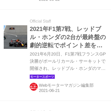
ンの優勝へのシナリオを振り返ってみ
よう。
Official Staff
2021年F1第7戦、レッドブ
ル・ホンダの2台が最終盤の
劇的逆転でポイント差をさ
らに拡大【フランスGP】
2021年6月20日、F1第7戦フランスGP
決勝がポールリカール・サーキットで
開催され、レッドブル・ホンダのマッ
クス・フェルスタッペンが優勝。2位
にはメルセデスのルイス・ハミルト
Webモーターマガジン編集部
ン、3位にはレッドブル・ホンダのセ
ルジオ・ペレスが入った。アルファタ
ウリ・ホンダのピエール・ガスリーは