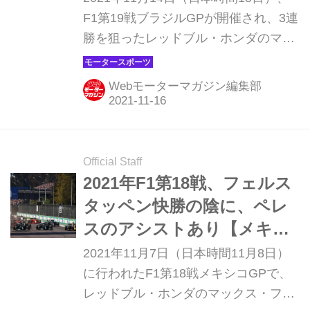
F1第19戦ブラジルGPが開催され、3連
勝を狙ったレッドブル・ホンダのマッ
クス・フェルスタッペンは2位に敗れ
た。優勝はパワーユニット交換で5グ
Webモーターマガジン編集部
リッド降格の10番手からスタートした
メルセデスのルイス・ハミルトンだっ
た。優勝を目前にしていたフェルスタ
ッペンはなぜあっさりと敗れたのか。
Official Staff
2021年F1第18戦、フェルス
タッペン快勝の陰に、ペレ
スのアシストあり【メキシ
コGP】
2021年11月7日（日本時間11月8日）
に行われたF1第18戦メキシコGPで、
レッドブル・ホンダのマックス・フェ