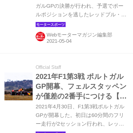
【モータースポーツ】
ガルGPの決勝が行われ、予選でポー
ルポジションを逃したレッドブル・ホ
ンダのマックス・フェルスタッペン
は、メルセデスのバルテリ・ボッタス
Webモーターマガジン編集部
を攻略したものの、ルイス・ハミルト
ンには及ばず2位に終わった。4位に入
ったチームメイトのセルジオ・ペレス
とともに、レッドブル・ホンダの戦い
Official Staff
を振り返ってみよう。
2021年F1第3戦 ポルトガル
GP開幕、フェルスタッペン
が僅差の2番手につける【モ
ータースポーツ】
2021年4月30日、F1第3戦ポルトガル
GPが開幕した。初日は60分間のフリ
ー走行が2セッション行われ、レッド
ブル・ホンダのマックス・フェルスタ