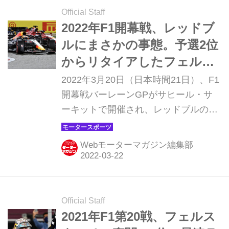
Official Staff
2022年F1開幕戦、レッドブ
ルにまさかの事態。予選2位
からリタイアしたフェルス
タッペンに、なにが起きた
2022年3月20日（日本時間21日）、F1
のか【バーレーンGP】
開幕戦バーレーンGPがサヒール・サ
ーキットで開催され、レッドブルのマ
ックス・フェルスタッペンとセルジ
オ・ペレスは、優勝争いを展開しなが
Webモーターマガジン編集部
ら、終盤のトラブルでリタイアとなっ
た。優勝候補と目されていたレッドブ
ルになにが起きたのか。
Official Staff
2021年F1第20戦、フェルス