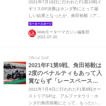
できた」【イギリスGP決
2021年7月18日に行われたF1第10戦イ
勝】
ギリスGP決勝はホンダ勢にとって厳
しい結果となったが、角田裕毅（アル
ファタウリ・ホンダ）が10位入賞を果
たして貴重なポイントを獲得した。ど
Webモーターマガジン編集部
んなレースだったのか、振り返ってみ
よう。
Official Staff
2021年F1第9戦、角田裕毅は
2度のペナルティもあって入
賞ならず「レースペースが
上がらなかった」【オース
2021年7月4日に行われたF1第9戦オー
トリアGP決勝】
ストリアGPは、アルファタウリ・ホ
ンダの角田裕毅にとって、もったいな