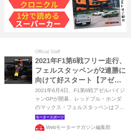
Official Staff
2021年F1第6戦フリー走行、
フェルスタッペンが2連勝に
向けて好スタート【アゼル
バイジャンGP】
2021年6月4日、F1第6戦アゼルバイジ
ャンGPが開幕、レッドブル・ホンダ
のマックス・フェルスタッペンはフリ
ー走行1回目トップ、2回目2番手と好
タイムをマーク、幸先のいいスタート
Webモーターマガジン編集部