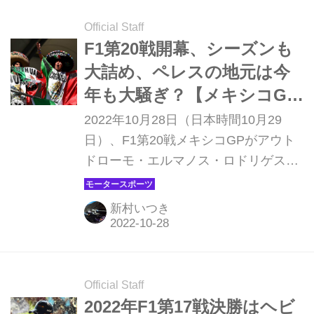
ーティン）が続いた。マックス・フェ
ルスタッペン（レッドブル）は予選Q2
Official Staff
でドライブシャフトのトラブルのため
F1第20戦開幕、シーズンも
脱落して15番手。角田裕毅（アルファ
大詰め、ペレスの地元は今
タウリ）は0.01秒差でQ2進出を逃して
年も大騒ぎ？【メキシコGP
16番手で予選を終えている。決勝は日
プレビュー】
2022年10月28日（日本時間10月29
本時間20日2時に開始される。 フェル
日）、F1第20戦メキシコGPがアウト
スタッペンはドライブシャフトのトラ
ドローモ・エルマノス・ロドリゲス・
ブルで脱落 陽がすっかりと落ちた現地
サーキットで開幕する。毎年大きな盛
20時、サウジアラビアG...
り上がりを見せるメキシコGP、今年
新村いつき
の見所をチェックしてみよう。
Official Staff
2022年F1第17戦決勝はヘビ