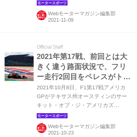
ルスタッペンが優勝を飾った。スター
トで抜け出してから、他を寄せ付ける
Webモーターマガジン編集部
ことなく危なげのない快走を見せた
が、その勝利にはいくつかの伏線があ
った。
Official Staff
2021年第17戦、前回とは大
きく違う路面状況で、フリ
ー走行2回目をペレスがトッ
プタイム【アメリカGP】
2021年10月8日、F1第17戦アメリカ
GPがテキサス州オースティンのサー
キット・オブ・ジ・アメリカズ
（COTA）で開幕。フリー走行1回目は
メルセデスのバルテリ・ボッタス、2
Webモーターマガジン編集部
回目はレッドブル・ホンダのセルジ