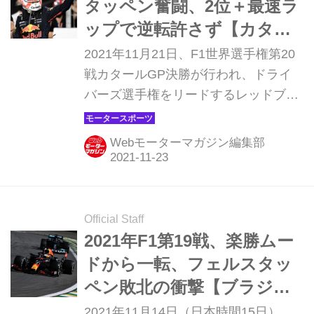
タッペン奮闘、2位＋最速ラ
ップで逆転許さず【カター
ルGP】
2021年11月21日、F1世界選手権第20
戦カタールGP決勝が行われ、ドライ
バーズ選手権をリードするレッドブ
ル・ホンダのマックス・フェルスタッ
ペンは、メルセデスのルイス・ハミル
Webモーターマガジン編集部
トンに敗れた。それでもファステスト
ラップと2位表彰台を獲得。悲願のチ
ャンピオン獲得に向けてリーダーの座
を守った。
Official Staff
2021年F1第19戦、楽勝ムー
ドから一転、フェルスタッ
ペン敗北の衝撃【ブラジル
GP】
2021年11月14日（日本時間15日）、