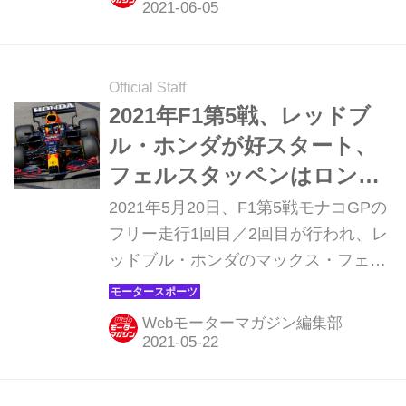
を切った。チームメイトのセルジオ・
ペレスも1回目4番手／2回目トップと
好調で、マシン／パワーユニットの仕
上がりの良さがうかがえる。
Official Staff
2021年F1第5戦、レッドブ
ル・ホンダが好スタート、
フェルスタッペンはロング
ラン中心のフリー走行で4番
2021年5月20日、F1第5戦モナコGPの
手【モナコGP】
フリー走行1回目／2回目が行われ、レ
ッドブル・ホンダのマックス・フェル
スタッペンはフリー走行1回目3番手／
2回目4番手、セルジオ・ペレスはフリ
Webモーターマガジン編集部
ー走行1回目トップ／2回目8番手につ
けた。