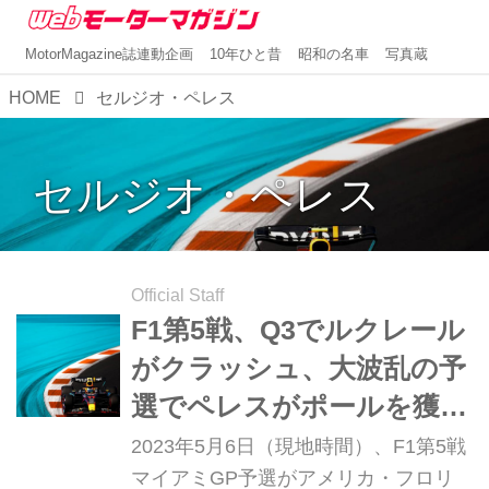
MotorMagazine誌連動企画
10年ひと昔
昭和の名車
写真蔵
HOME
セルジオ・ペレス
セルジオ・ペレス
Official Staff
F1第5戦、Q3でルクレール
がクラッシュ、大波乱の予
選でペレスがポールを獲得
【マイアミGP 予選】
2023年5月6日（現地時間）、F1第5戦
マイアミGP予選がアメリカ・フロリ