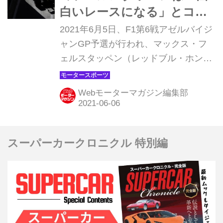
白いレースになる」とコメ
ント【アゼルバイジャン
2021年6月5日、F1第6戦アゼルバイジ
GP】
ャンGP予選が行われ、マックス・フ
ェルスタッペン（レッドブル・ホン
ダ）はポールポジションを逃したが、
3番グリッドをゲット、2戦連続優勝に
Webモーターマガジン編集部
向けて好位置につけた。チームメイト
のセルジオ・ペレスは6番グリッドス
タートとなった。
スーパーカークロニクル 特別編