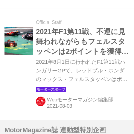
オ・ペレスがそれぞれトップタイムを
マークして初日を終えた。
Official Staff
2021年F1第11戦、不運に見
舞われながらもフェルスタ
ッペンは2ポイントを獲得
【ハンガリーGP決勝】
2021年8月1日に行われたF1第11戦ハ
ンガリーGPで、レッドブル・ホンダ
のマックス・フェルスタッペンはボッ
タス（メルセデス）の追突から起こっ
た多重クラッシュに巻き込まれて9
Webモーターマガジン編集部
位。セルジオ・ペレスはリタイアに終
わった。一方、ライバルのルイス・ハ
ミルトン（メルセデス）は2位に入賞
MotorMagazine誌 連動型特別企画
している。