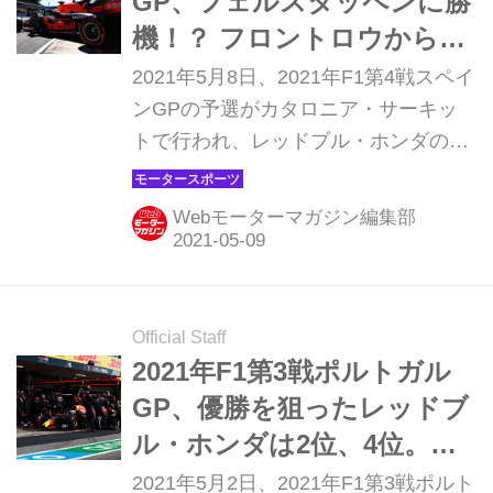
GP、フェルスタッペンに勝
機！？ フロントロウからの
スタートに期待【モーター
2021年5月8日、2021年F1第4戦スペイ
スポーツ】
ンGPの予選がカタロニア・サーキッ
トで行われ、レッドブル・ホンダのマ
ックス・フェルスタッペンはポールポ
ジションを逃したものの、メルセデス
Webモーターマガジン編集部
と互角の速さを見せて2番手につけ
た。決勝ではフロントロウからスター
ト、優勝を狙えるコンディションが整
った。ただ、チームメイトのセルジ
Official Staff
オ・ペレスは8番手スタートとなった
2021年F1第3戦ポルトガル
のが気になるところ。レッドブル・ホ
GP、優勝を狙ったレッドブ
ンダは決勝レースをどう戦うのだろう
ル・ホンダは2位、4位。メ
か。
ルセデスとどこに差が？
2021年5月2日、2021年F1第3戦ポルト