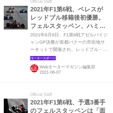
粘り強い走りで7位に入賞した。
Official Staff
2021年F1第6戦、ペレスが
レッドブル移籍後初優勝。
フェルスタッペン、ハミル
トンはノーポイント【アゼ
2021年6月6日、F1第6戦アゼルバイジ
ルバイジャンGP】
ャンGP決勝が首都バクーの市街地サ
ーキットで開催され、レッドブル・ホ
ンダのセルジオ・ペレスが優勝。2位
にはアストンマーティン・メルセデス
Webモーターマガジン編集部
のセバスチャン・ヴェッテル、3位に
アルファタウリ・ホンダのピエール・
ガスリーが入った。角田裕毅は自己最
高7位となった。
Official Staff
2021年F1第6戦、予選3番手
のフェルスタッペンは「面