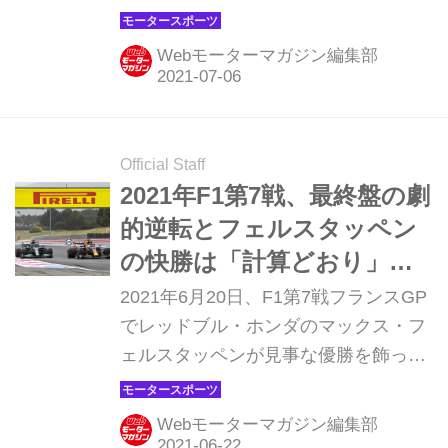
いレースとなった。7番グリッドから
スタートしながら、ちぐはぐなレース
Webモーターマガジン編集部
運びでポイントを獲得できず、同じパ
ワーユニットを使うフェルスタッペン
が素晴らしいレースを見せただけに、
悔しい結果となった。
Official Staff
2021年F1第7戦、最終盤の劇
的逆転とフェルスタッペン
の快勝は「計算どおり」だ
った【フランスGP】
2021年6月20日、F1第7戦フランスGP
でレッドブル・ホンダのマックス・フ
ェルスタッペンが見事な優勝を飾っ
た。残り2周での劇的な勝利だった
が、この時すでにレースはフェルスタ
Webモーターマガジン編集部
ッペンのものだった。フェルスタッペ