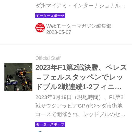
ダ州マイアミ・インターナショナル・
オートドロームで行われ、レッドブル
のセルジオ・ペレスが今季2度目とな
Webモーターマガジン編集部
るポールポジションを獲得した。2番
手はフェルナンド・アロンソ（アスト
ンマーティン）、3番手はカルロス・
サインツ（フェラーリ）。シャルル・
Official Staff
ルクレール（フェラーリ）は7番手、
2023年F1第2戦決勝、ペレス
マックス・フェルスタッペン（レッド
→フェルスタッペンでレッ
ブル）は9番手となる波乱の結果とな
ドブル2戦連続1-2フィニッ
った。
シュ【サウジアラビアGP】
2023年3月19日（現地時間）、F1第2
戦サウジアラビアGPがジッダ市街地
コースで開催され、レッドブルのセル
ジオ・ペレスが優勝。2位にもレッド
ブルのマックス・フェルスタッペン、