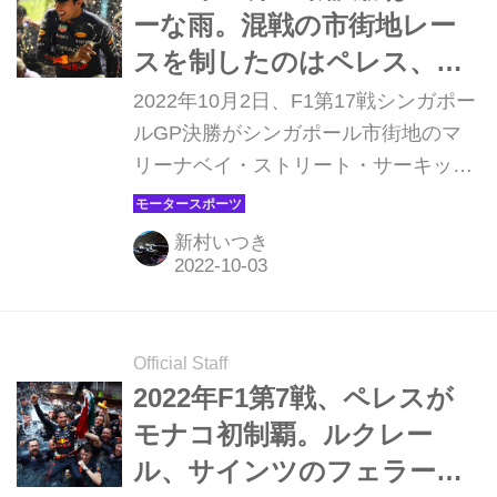
ーな雨。混戦の市街地レー
スを制したのはペレス、フ
ェルスタッペンは7位に【シ
2022年10月2日、F1第17戦シンガポー
ンガポールGP】
ルGP決勝がシンガポール市街地のマ
リーナベイ・ストリート・サーキット
で行われ、レッドブルのセルジオ・ペ
レスが優勝、2位にはフェラーリのシ
新村いつき
ャルル・ルクレール、3位にもフェラ
ーリのカルロス・サインツが入った。
レッドブルのマックス・フェルスタッ
ペンは7位、アルファタウリの角田裕
Official Staff
毅はリタイアに終わった。
2022年F1第7戦、ペレスが
モナコ初制覇。ルクレー
ル、サインツのフェラーリ