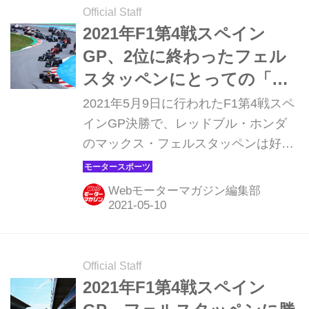
Official Staff
2021年F1第4戦スペイン
GP、2位に終わったフェル
スタッペンにとっての「難
しい判断」【モータースポ
2021年5月9日に行われたF1第4戦スペ
ーツ】
インGP決勝で、レッドブル・ホンダ
のマックス・フェルスタッペンは好ス
タートを決めレースの大部分をリード
したものの、最後にメルセデスのルイ
Webモーターマガジン編集部
ス・ハミルトンに逆転されて2位に終
わった。主導権を握っていたはずなの
に、終わってみればまたも2位。これ
はどういうことだったのか。レースを
Official Staff
振り返ってみよう。
2021年F1第4戦スペイン