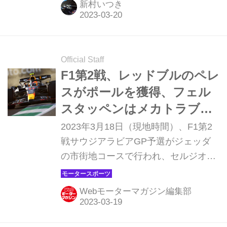
新村いつき
3位にはメルセデスのジョージ・ラッ
セルが入った。フェルナンド・アロン
ソ（アストンマーティン）は3位でフ
ィニッシュしたものの、レース後、ペ
Official Staff
ナルティが課されて4位に降格となっ
F1第2戦、レッドブルのペレ
た。角田裕毅（アルファタウリ）はま
スがポールを獲得、フェル
たも11位に終わり、ポイント獲得なら
スタッペンはメカトラブル
なかった。
でQ3に進めず【サウジアラ
2023年3月18日（現地時間）、F1第2
ビアGP 予選】
戦サウジアラビアGP予選がジェッダ
の市街地コースで行われ、セルジオ・
ペレス（レッドブル）がポールポジシ
ョンを獲得した。2番手にシャルル・
Webモーターマガジン編集部
ルクレール（フェラーリ）、3番手に
フェルナンド・アロンソ（アストンマ