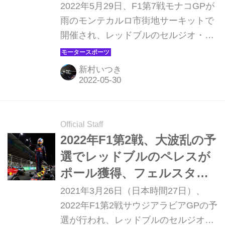
勢を抑えた戦略【モナコGP
2022年5月29日、F1第7戦モナコGPが
決勝】
雨のモンテカルロ市街地サーキットで
開催され、レッドブルのセルジオ・ペ
レスが優勝、フェラーリのカルロス・
サインツが2位、レッドブルのマック
新村いつき
ス・フェルスタッペンが3位となっ
た。アルファタウリ・レッドブルの角
田裕毅は17位だった。
Official Staff
2022年F1第2戦、大波乱の予
選でレッドブルのペレスが
ポール獲得、フェルスタッ
ペンは4番手。ハミルトンは
2021年3月26日（日本時間27日）、
想定外の結果に【サウジア
2022年F1第2戦サウジアラビアGPの予
選が行われ、レッドブルのセルジオ・
ラビアGP】