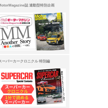
MotorMagazine誌 連動型特別企画
スーパーカークロニクル 特別編