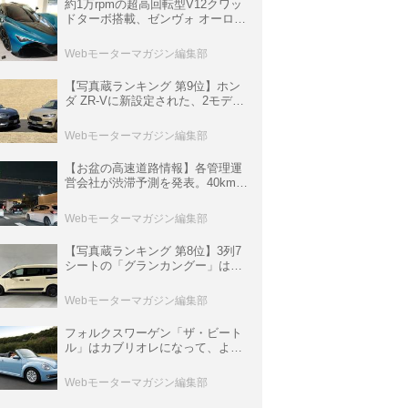
約1万rpmの超高回転型V12クワッ
ドターボ搭載、ゼンヴォ オーロラ
は100台限定、デンマーク発のハ
イパーカー【スーパーカークロニ
Webモーターマガジン編集部
クル・完全版／116】
【写真蔵ランキング 第9位】ホン
ダ ZR-Vに新設定された、2モデル
の特別仕様車「クロスツーリン
グ」と「ブラックスタイル」
Webモーターマガジン編集部
【お盆の高速道路情報】各管理運
営会社が渋滞予測を発表。40km以
上の渋滞を予測されている道が複
数ある
Webモーターマガジン編集部
【写真蔵ランキング 第8位】3列7
シートの「グランカングー」は、
欧州仕様にはないダブルバックド
ア＆ブラックバンパーの組み合わ
Webモーターマガジン編集部
せ
フォルクスワーゲン「ザ・ビート
ル」はカブリオレになって、より
スタイリッシュになった【10年ひ
と昔の新車】
Webモーターマガジン編集部