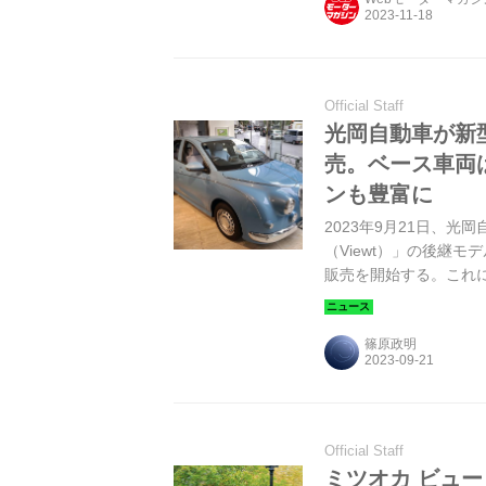
Official Staff
光岡自動車が新型
売。ベース車両
ンも豊富に
2023年9月21日、
（Viewt）」の後継モデ
販売を開始する。これ
篠原政明
Official Staff
ミツオカ ビュ