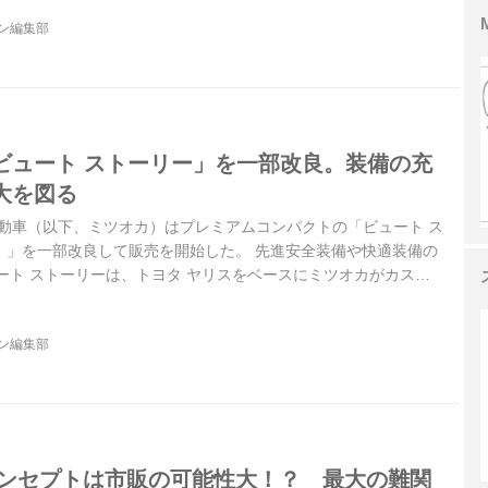
ジン編集部
ビュート ストーリー」を一部改良。装備の充
大を図る
岡自動車（以下、ミツオカ）はプレミアムコンパクトの「ビュート ス
tory）」を一部改良して販売を開始した。 先進安全装備や快適装備の
ート ストーリーは、トヨタ ヤリスをベースにミツオカがカスタ
ンパクトだ。1993年1月に誕生したビュートから先代までは日
たが、4代目となるビュート ストーリーからはマーチの日本導入
ジン編集部
ース車となっている。 ビュート ストーリーは2023年2月から先
9月に販売を開始した。丸型LEDヘッドランプやハート型のフロ
5コンセプトは市販の可能性大！？ 最大の難関