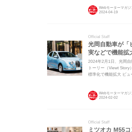
Webモーターマガ
Official Staff
光岡自動車が「
実などで機能拡
2024年2月1日、光
トーリー（Viewt S
標準化で機能拡大 ビュ
マイズしたプレミアムコ
産 マーチがベースだっ
Webモーターマガ
中止に伴い、ヤリスがベ
行予約が開始され、同年
ン...
Official Staff
ミツオカ M5