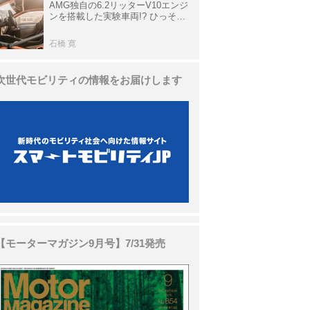
AMG独自の6.2リッターV10エンジ
ンを搭載した実験車両!? ひっそり
生き残っていた「CLK DTM AMG
P900 プロトタイプ」とは
石橋 寛
次世代モビリティの情報をお届けします
【モーターマガジン9月号】7/31発売