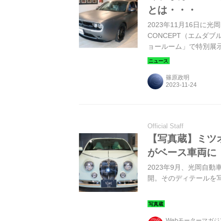
とは・・・
2023年11月16日
CONCEPT（エムダブ
ョールーム」で特別展
課長 兼 デザイナーの
篠原政明
Official Staff
【写真蔵】ミツ
がベース車両に
2023年9月、光岡自
開。そのディテールを
Webモーターマガ