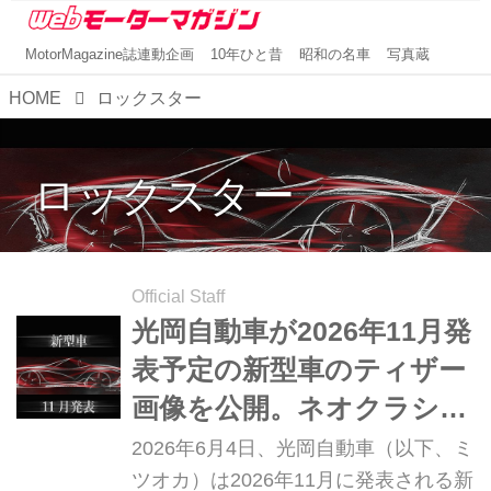
MotorMagazine誌連動企画
10年ひと昔
昭和の名車
写真蔵
HOME
ロックスター
ロックスター
Official Staff
光岡自動車が2026年11月発
表予定の新型車のティザー
画像を公開。ネオクラシッ
クなオープンカーか
2026年6月4日、光岡自動車（以下、ミ
ツオカ）は2026年11月に発表される新