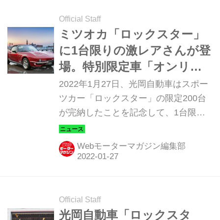
Official Staff
ミツオカ「ロックスター」
に1台限りの激レアさんが登
場。特別限定車「オンリー
ワン スペシャル」は抽選で
2022年1月27日、光岡自動車はスポー
販売
ツカー「ロックスター」の限定200台
が完納したことを記念して、1台限り
の特別記念限定車「ロックスター 2.0
LHD Only 1 Special（オンリーワン ス
Webモーターマガジン編集部
ペシャル）」を製作。一般向けに抽選
販売を行い、1月28日より全国一斉に
受付を開始する。
Official Staff
光岡自動車「ロックスタ