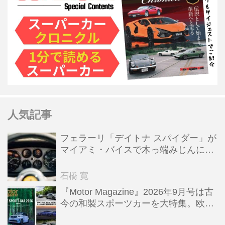
人気記事
フェラーリ「デイトナ スパイダー」が
マイアミ・バイスで木っ端みじんにな
った後「テスタロッサ」に化けた理由
石橋 寛
『Motor Magazine』2026年9月号は古
今の和製スポーツカーを大特集。欧州
スポーツ＆スーパーカー情報も満載