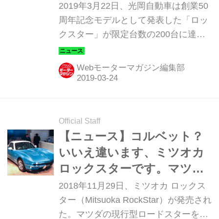
売！ もう新車じゃ買えな
2019年3月22日、光岡自動車は創業50
い…？
周年記念モデルとして発表した「ロッ
クスター」が限定台数の200台に達し
たので、注文の受け付けを終了すると
発表した。
Webモーターマガジン編集部
Official Staff
【ニュース】コルベット？
いいえ違います、ミツオカ
ロックスターです。マツダ
ロードスターベースの限定
2018年11月29日、ミツオカ ロックス
車
ター（Mitsuoka RockStar）が発売され
た。マツダの現行型ロードスターをベ