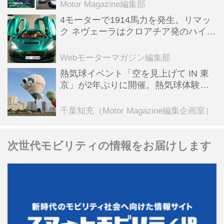
Motor Magazine編集部
4モーターで1914馬力を発生。リマッ
ク ネヴェーラはクロアチア発のハイパ
ーBEV【スーパーカークロニクル・完
全版／115】
Webモーターマガジン編集部
熱気球イベント「空を見上げて IN 東
京」が2年ぶりに開催。熱気球体験搭
乗会や模型飛行機づくり教室などのコ
ンテンツも
千葉知充（Motor Magazine編集企画室）
次世代モビリティの情報をお届けします