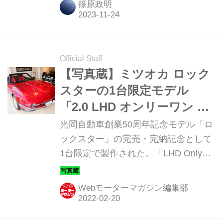
篠原政明
ム」で特別展示が開始されたので、実
車を見ながらミツオカ事業部 商品企画
課課長 兼 デザイナーの青木孝憲氏と
販売企画課 課長の笠原勝義氏にお話を
Official Staff
伺った。
【写真蔵】ミツオカ ロック
スターの1台限定モデル
「2.0 LHD オンリーワン ス
ペシャル」
光岡自動車創業50周年記念モデル「ロ
ックスター」の完売・完納記念として
1台限定で製作された。「LHD Only1
Special（オンリーワン スペシャ
ル）」。抽選の申込みは終了したが、
Webモーターマガジン編集部
そのディテールを写真で紹介しよう。