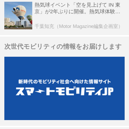
熱気球イベント「空を見上げて IN 東
京」が2年ぶりに開催。熱気球体験搭
乗会や模型飛行機づくり教室などのコ
ンテンツも
千葉知充（Motor Magazine編集企画室）
次世代モビリティの情報をお届けします