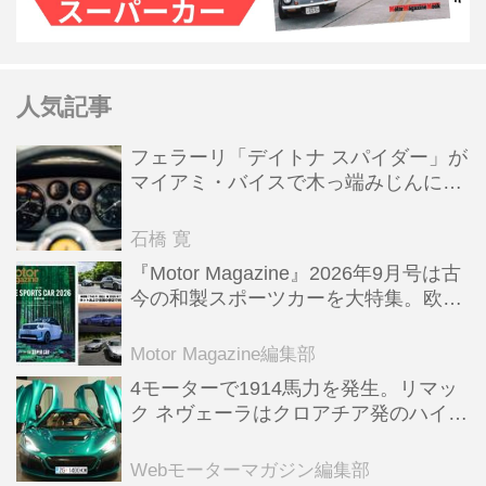
人気記事
フェラーリ「デイトナ スパイダー」が
マイアミ・バイスで木っ端みじんにな
った後「テスタロッサ」に化けた理由
石橋 寛
『Motor Magazine』2026年9月号は古
今の和製スポーツカーを大特集。欧州
スポーツ＆スーパーカー情報も満載
Motor Magazine編集部
4モーターで1914馬力を発生。リマッ
ク ネヴェーラはクロアチア発のハイパ
ーBEV【スーパーカークロニクル・完
全版／115】
Webモーターマガジン編集部