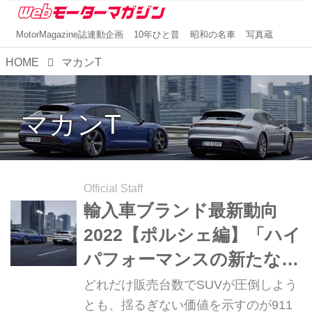
MotorMagazine誌連動企画
10年ひと昔
昭和の名車
写真蔵
HOME
マカンT
マカンT
Official Staff
輸入車ブランド最新動向
2022【ポルシェ編】「ハイ
パフォーマンスの新たな地
平を切り開く」
どれだけ販売台数でSUVが圧倒しよう
とも、揺るぎない価値を示すのが911