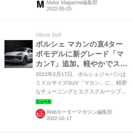
Motor Magazine編集部
ンTはそこに相応しい走りを披露する
のだろうか。（Motor Magazine 2022
年6月号より）
Official Staff
ポルシェ マカンの直4ター
ボモデルに新グレード「マ
カンT」追加。軽やかでスポ
ーティなSUVに
2022年2月17日、ポルシェジャパンは
ミドルサイズSUV「マカン」に、精密
なチューニングとエクスクルーシブな
装備、そして効率的なエンジンとによ
り、本格的な走行体験を味わえる
Webモーターマガジン編集部
「T」をラインアップ。同日より予約
受注が開始された。