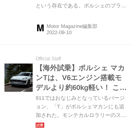
という存在である。ポルシェのプライ
ドを築き上げたアイコンたるスポーツ
カーとともに、BEVも含めた多面的な
Motor Magazine編集部
戦略を展望する。（Motor
Magazine2022年9月号より）
Official Staff
【海外試乗】ポルシェ マカ
ンTは、V6エンジン搭載モ
デルより約60kg軽い！ これ
がもたらすダイナミックな
911ではおなじみとなっているバージ
走りとは
ョン、「T」がポルシェマカンにも追
加された。モンテカルロラリーのスペ
シャルステージとして有名なチュリニ
峠も走った今回の試乗。果たしてマカ