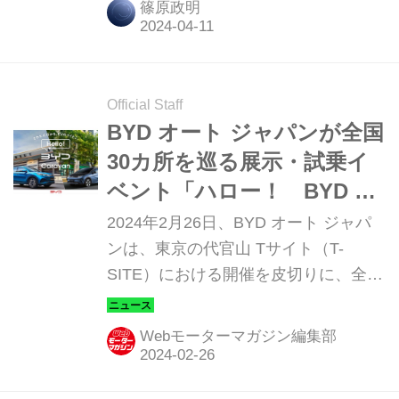
篠原政明
Iceberg（ジ・アイスバーグ）にて車両
の展示を行う「ありかも、BYD
Park（パーク）！」を実施する。
Official Staff
BYD オート ジャパンが全国
30カ所を巡る展示・試乗イ
ベント「ハロー！ BYD キ
ャラバン」を実施
2024年2月26日、BYD オート ジャパ
ンは、東京の代官山 Tサイト（T-
SITE）における開催を皮切りに、全国
約30カ所で車両の展示・試乗を行う
「ハロー！ BYDキャラバン（Hello！
Webモーターマガジン編集部
BYD Caravan）」を実施すると発表し
た。