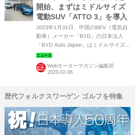
開始、まずはミドルサイズ
電動SUV「ATTO 3」を導入
2023年1月31日、中国のBEV（電気自
動車）メーカー「BYD」の日本法人
「BYD Auto Japan」はミドルサイズ電
動SUV「ATTO 3（アットスリー）」
の販売を開始した。全国20拠点に商談
Webモーターマガジン編集部
や試乗が可能な開業準備室を設けて営
業開始、2月2日には、ショールームを
備えた店舗の日本1号店となる「BYD
歴代フォルクスワーゲン ゴルフを特集
AUTO 東名横浜」をオープンした。