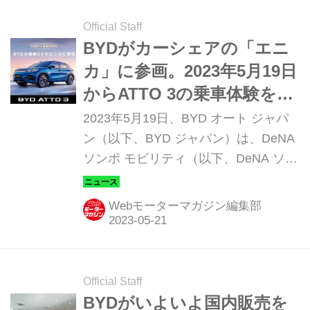
Official Staff
BYDがカーシェアの「エニ
カ」に参画。2023年5月19日
からATTO 3の乗車体験を受
付開始
2023年5月19日、BYD オート ジャパ
ン（以下、BYD ジャパン）は、DeNA
ソンポ モビリティ（以下、DeNA ソン
ポ）と協働し、DeNA ソンポが運営す
るカーシェアサービス「エニカ」を通
Webモーターマガジン編集部
じて、e-SUV「ATTO 3（アットスリ
ー）」の利用が可能になったと発表し
た。
Official Staff
BYDがいよいよ国内販売を