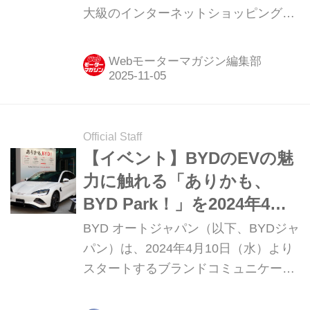
大級のインターネットショッピングモ
ール「楽天市場」に、公式オンライン
ストア「BYD楽天市場店」をオープン
Webモーターマガジン編集部
したと発表。これにより、同社が日本
マーケットでリリースする
「DOLPHIN」「ATTO 3」「SEAL」
「SEALION 7」がECモールで購入で
Official Staff
きることとなった。
【イベント】BYDのEVの魅
力に触れる「ありかも、
BYD Park！」を2024年4月
15日まで原宿で開催
BYD オートジャパン（以下、BYDジャ
パン）は、2024年4月10日（水）より
スタートするブランドコミュニケーシ
ョンの立ち上げを記念し、同日より4
月15日（月）まで、東京・原宿のThe