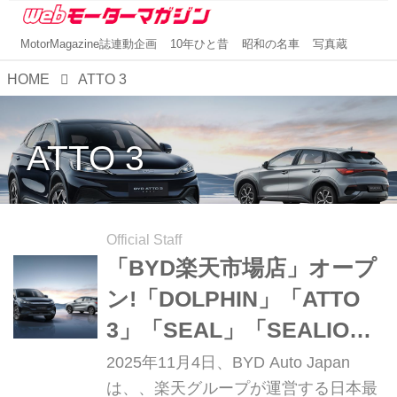
MotorMagazine誌連動企画
10年ひと昔
昭和の名車
写真蔵
HOME
ATTO 3
ATTO 3
Official Staff
「BYD楽天市場店」オープ
ン!「DOLPHIN」「ATTO
3」「SEAL」「SEALION
7」がECモールで買える!!
2025年11月4日、BYD Auto Japan
は、、楽天グループが運営する日本最