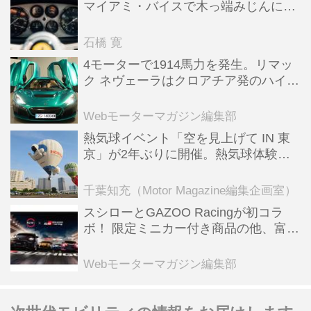
マイアミ・バイスで木っ端みじんにな
った後「テスタロッサ」に化けた理由
石橋 寛
4モーターで1914馬力を発生。リマッ
ク ネヴェーラはクロアチア発のハイパ
ーBEV【スーパーカークロニクル・完
全版／115】
Webモーターマガジン編集部
熱気球イベント「空を見上げて IN 東
京」が2年ぶりに開催。熱気球体験搭
乗会や模型飛行機づくり教室などのコ
ンテンツも
千葉知充（Motor Magazine編集企画室）
スシローとGAZOO Racingが初コラ
ボ！ 限定ミニカー付き商品の他、富士
スピードウェイのイベント体験があた
る抽選企画などを展開
Webモーターマガジン編集部